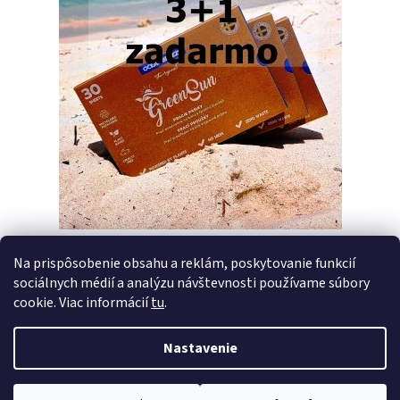
Na prispôsobenie obsahu a reklám, poskytovanie funkcií
sociálnych médií a analýzu návštevnosti používame súbory
PREDCHÁDZAJÚCI ČLÁNOK
ĎALŠÍ ČLÁNOK
cookie. Viac informácií
tu
.
Nastavenie
Z
Vytvoril Shoptet
á
Copyright 2026
Pracie pásiky GreenSun
. Všetky práva vyhradené.