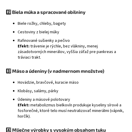
á
2️⃣
Biela múka a spracované obilniny
j
s
Biele rožky, chleby, bagety
ť
Cestoviny z bielej múky
?
Rafinované sušienky a pečivo
Efekt:
trávenie je rýchle, bez vlákniny, menej
zásadotvorných minerálov, vyššia záťaž pre pankreas a
tráviaci trakt.
HĽADAŤ
3️⃣
Mäso a údeniny (v nadmernom množstve)
Hovädzie, bravčové, kuracie mäso
Klobásy, salámy, párky
Údeniny a mäsové polotovary
Efekt:
metabolizmus bielkovín produkuje kyseliny sírové a
fosforečné, ktoré telo musí neutralizovať minerálmi (vápnik,
horčík).
4️⃣
Mliečne výrobky s vysokým obsahom tuku