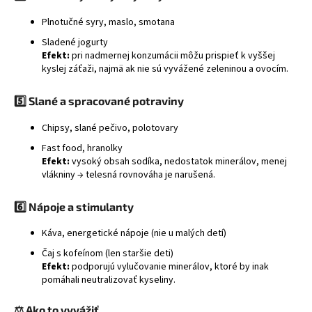
Plnotučné syry, maslo, smotana
Sladené jogurty
Efekt:
pri nadmernej konzumácii môžu prispieť k vyššej
kyslej záťaži, najmä ak nie sú vyvážené zeleninou a ovocím.
5️⃣
Slané a spracované potraviny
Chipsy, slané pečivo, polotovary
Fast food, hranolky
Efekt:
vysoký obsah sodíka, nedostatok minerálov, menej
vlákniny → telesná rovnováha je narušená.
6️⃣
Nápoje a stimulanty
Káva, energetické nápoje (nie u malých detí)
Čaj s kofeínom (len staršie deti)
Efekt:
podporujú vylučovanie minerálov, ktoré by inak
pomáhali neutralizovať kyseliny.
⚖️
Ako to vyvážiť