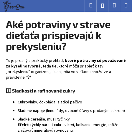
K
Prejsť
Hľadať
Nákup
M
Prihlásenie
na
o
obsah
Späť
Späť
košík
š
Aké potraviny v strave
í
Č
dieťaťa prispievajú k
k
o
prekysleniu?
p
o
Tu je presný a praktický prehľad,
ktoré potraviny sú považované
t
za kyselinotvorné
, teda tie, ktoré môžu prispieť k tzv.
r
„prekysleniu“ organizmu, ak sa jedia vo veľkom množstve a
e
pravidelne. 💡
b
1️⃣
Sladkosti a rafinované cukry
u
j
Cukrovinky, čokoláda, sladké pečivo
e
Sladené nápoje (limonády, ovocné šťavy s pridaným cukrom)
t
Sladké cereálie, müsli tyčinky
e
Efekt:
rýchly nárast cukru v krvi, kolísanie energie, môže
n
znižovať minerálovú rovnováhu.