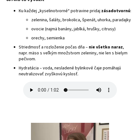
Ku každej „kyselinotvorné“ potravine pridaj
zásadotvornú
:
zelenina, šaláty, brokolica, špenát, uhorka, paradajky
ovocie (najmä banány, jablká, hrušky, citrusy)
orechy, semienka
Striedmosť a rozloženie počas dňa –
nie všetko naraz
,
napr. mäso s veľkým množstvom zeleniny, nie len s bielym
pečivom.
Hydratácia – voda, nesladené bylinkové čaje pomáhajú
neutralizovať zvyškovú kyslosť.