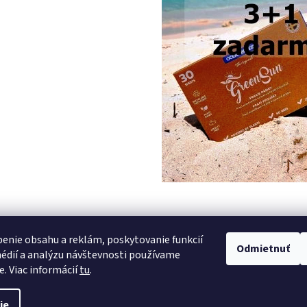
PREDCHÁDZAJÚCI ČLÁNOK
enie obsahu a reklám, poskytovanie funkcií
Odmietnuť
édií a analýzu návštevnosti používame
e. Viac informácií
tu
.
vyhradené.
Upraviť nastavenie cookies
ie