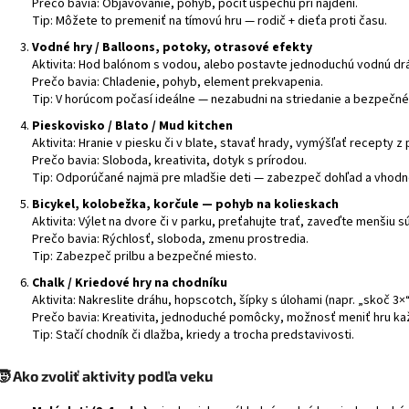
Prečo bavia: Objavovanie, pohyb, pocit úspechu pri nájdení.
Tip: Môžete to premeniť na tímovú hru — rodič + dieťa proti času.
Vodné hry / Balloons, potoky, otrasové efekty
Aktivita: Hod balónom s vodou, alebo postavte jednoduchú vodnú drá
Prečo bavia: Chladenie, pohyb, element prekvapenia.
Tip: V horúcom počasí ideálne — nezabudni na striedanie a bezpečné
Pieskovisko / Blato / Mud kitchen
Aktivita: Hranie v piesku či v blate, stavať hrady, vymýšľať recepty z
Prečo bavia: Sloboda, kreativita, dotyk s prírodou.
Tip: Odporúčané najmä pre mladšie deti — zabezpeč dohľad a vhodn
Bicykel, kolobežka, korčule — pohyb na kolieskach
Aktivita: Výlet na dvore či v parku, preťahujte trať, zaveďte menšiu s
Prečo bavia: Rýchlosť, sloboda, zmenu prostredia.
Tip: Zabezpeč prilbu a bezpečné miesto.
Chalk / Kriedové hry na chodníku
Aktivita: Nakreslite dráhu, hopscotch, šípky s úlohami (napr. „skoč 3×“
Prečo bavia: Kreativita, jednoduché pomôcky, možnosť meniť hru ka
Tip: Stačí chodník či dlažba, kriedy a trocha predstavivosti.
🧒 Ako zvoliť aktivity podľa veku