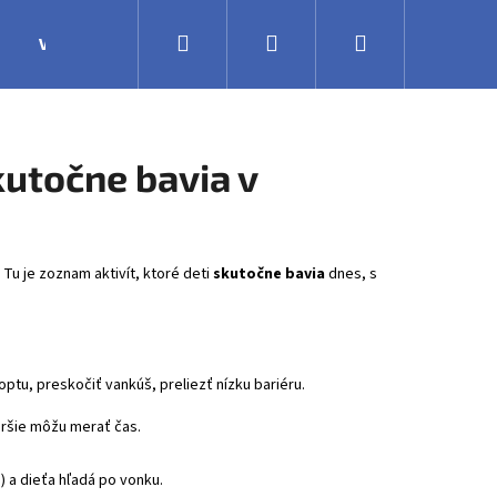
Hľadať
Prihlásenie
Nákupný
Výroba
Obchodné podmienky
Veľkoobchodná 
košík
kutočne bavia v
Tu je zoznam aktivít, ktoré deti
skutočne bavia
dnes, s
optu, preskočiť vankúš, preliezť nízku bariéru.
aršie môžu merať čas.
a) a dieťa hľadá po vonku.