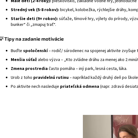
Malé deti (2‑4 roky):
pieskovisko, základné vodné hry, jednoduché 
Stredný vek (5‑8 rokov):
bicykel, kolobežka, rýchlejšie dráhy, komp
Staršie deti (9+ rokov):
súťaže, tímové hry, výlety do prírody, výzv
bunker“ či „zmapuj trať“.
💡 Tipy na zadanie motivácie
Buďte
spoločenskí
– rodič/ súrodenec na spojenej aktivite zvyšuje 
Menšia súťaž
alebo výzva – „Kto zvládne dráhu za menej ako 2 minú
Zmena prostredia
často pomáha – iný park, lesná cesta, lúka.
Urob z toho
pravidelnú rutinu
– napríklad každý druhý deň po škole
Po aktivite nech nasleduje
priateľská odmena
(napr. zdravá desiata