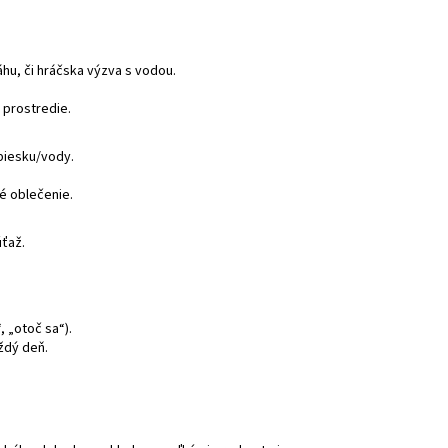
hu, či hráčska výzva s vodou.
 prostredie.
 piesku/vody.
é oblečenie.
úťaž.
, „otoč sa“).
ždý deň.