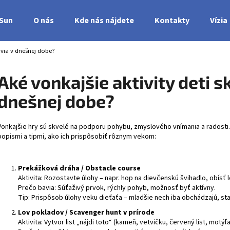
nSun
O nás
Kde nás nájdete
Kontakty
Vízia
avia v dnešnej dobe?
Čo potrebujete nájsť?
Aké vonkajšie aktivity deti s
dnešnej dobe?
HĽADAŤ
Vonkajšie hry sú skvelé na podporu pohybu, zmyslového vnímania a radosti. 
popismi a tipmi, ako ich prispôsobiť rôznym vekom:
Prekážková dráha / Obstacle course
Aktivita: Rozostavte úlohy – napr. hop na dievčenskú švihadlo, obísť l
Prečo bavia: Súťaživý prvok, rýchly pohyb, možnosť byť aktívny.
Tip: Prispôsob úlohy veku dieťaťa – mladšie nech iba obchádzajú, st
Lov pokladov / Scavenger hunt v prírode
Aktivita: Vytvor list „nájdi toto“ (kameň, vetvičku, červený list, motýľ