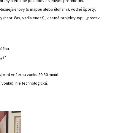
dráhy alebo lov pokladov s veľkými predmetmi.
lexnejšie lovy (s mapou alebo úlohami), vodné športy.
y (napr. čas, vzdialenosť), vlastné projekty typu „postav
túžbu.
ty?“
/pred večerou vonku 20‑30 minút.
 vonku), nie technologická.