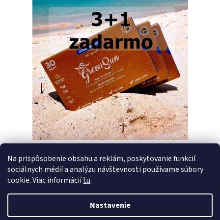
Na prispôsobenie obsahu a reklám, poskytovanie funkcií
sociálnych médií a analýzu návštevnosti používame súbory
PREDCHÁDZAJÚCI ČLÁNOK
ĎALŠÍ ČLÁNOK
cookie. Viac informácií
tu
.
Nastavenie
Z
Vytvoril Shoptet