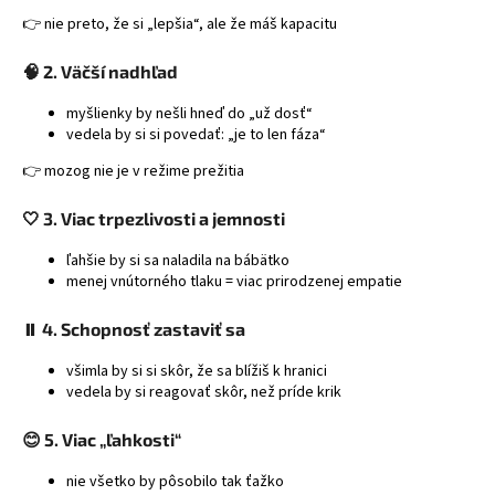
á
👉 nie preto, že si „lepšia“, ale že máš kapacitu
j
🧠 2. Väčší nadhľad
s
ť
myšlienky by nešli hneď do „už dosť“
vedela by si si povedať: „je to len fáza“
?
👉 mozog nie je v režime prežitia
🤍 3. Viac trpezlivosti a jemnosti
HĽADAŤ
ľahšie by si sa naladila na bábätko
menej vnútorného tlaku = viac prirodzenej empatie
⏸️ 4. Schopnosť zastaviť sa
všimla by si si skôr, že sa blížiš k hranici
vedela by si reagovať skôr, než príde krik
😊 5. Viac „ľahkosti“
nie všetko by pôsobilo tak ťažko