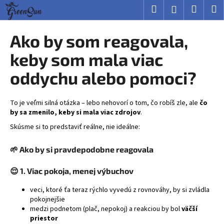
K
Prejsť
Hľadať
Nákup
M
Prihlásenie
na
o
obsah
Späť
Späť
košík
š
Ako by som reagovala,
í
Č
keby som mala viac
k
o
oddychu alebo pomoci?
p
o
To je veľmi silná otázka – lebo nehovorí o tom, čo robíš zle, ale
čo
t
by sa zmenilo, keby si mala viac zdrojov
.
r
Skúsme si to predstaviť reálne, nie ideálne:
e
b
🌱 Ako by si pravdepodobne reagovala
u
j
😌 1. Viac pokoja, menej výbuchov
e
veci, ktoré ťa teraz rýchlo vyvedú z rovnováhy, by si zvládla
t
pokojnejšie
e
medzi podnetom (plač, nepokoj) a reakciou by bol
väčší
priestor
n