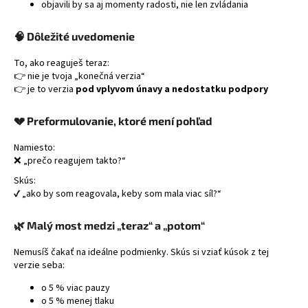
objavili by sa aj momenty radosti, nie len zvládania
🧠 Dôležité uvedomenie
To, ako reaguješ teraz:
👉 nie je tvoja „konečná verzia“
👉 je to verzia
pod vplyvom únavy a nedostatku podpory
💔 Preformulovanie, ktoré mení pohľad
Namiesto:
❌ „prečo reagujem takto?“
Skús:
✔️ „ako by som reagovala, keby som mala viac síl?“
🌿 Malý most medzi „teraz“ a „potom“
Nemusíš čakať na ideálne podmienky. Skús si vziať kúsok z tej
verzie seba:
o 5 % viac pauzy
o 5 % menej tlaku