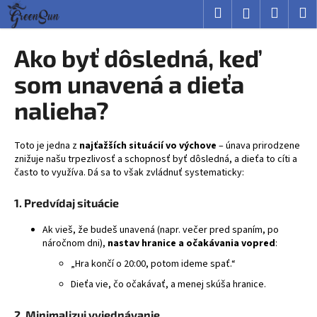
K
Prejsť
Hľadať
Nákup
M
Prihlásenie
na
o
obsah
Späť
Späť
košík
š
Ako byť dôsledná, keď
í
Č
som unavená a dieťa
k
o
nalieha?
p
o
Toto je jedna z
najťažších situácií vo výchove
– únava prirodzene
t
znižuje našu trpezlivosť a schopnosť byť dôsledná, a dieťa to cíti a
r
často to využíva. Dá sa to však zvládnuť systematicky:
e
1. Predvídaj situácie
b
u
Ak vieš, že budeš unavená (napr. večer pred spaním, po
j
náročnom dni),
nastav hranice a očakávania vopred
:
e
„Hra končí o 20:00, potom ideme spať.“
t
Dieťa vie, čo očakávať, a menej skúša hranice.
e
n
2. Minimalizuj vyjednávanie