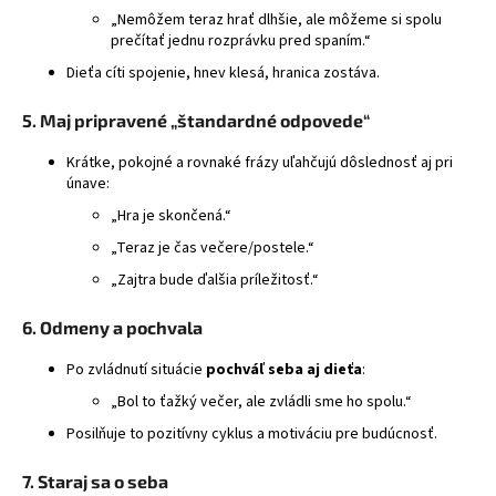
„Nemôžem teraz hrať dlhšie, ale môžeme si spolu
prečítať jednu rozprávku pred spaním.“
Dieťa cíti spojenie, hnev klesá, hranica zostáva.
5. Maj pripravené „štandardné odpovede“
Krátke, pokojné a rovnaké frázy uľahčujú dôslednosť aj pri
únave:
„Hra je skončená.“
„Teraz je čas večere/postele.“
„Zajtra bude ďalšia príležitosť.“
6. Odmeny a pochvala
Po zvládnutí situácie
pochváľ seba aj dieťa
:
„Bol to ťažký večer, ale zvládli sme ho spolu.“
Posilňuje to pozitívny cyklus a motiváciu pre budúcnosť.
7. Staraj sa o seba