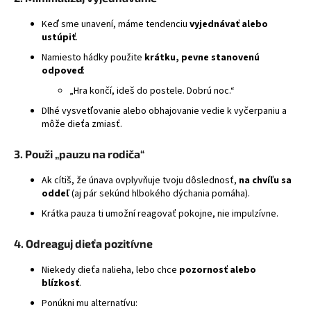
á
Keď sme unavení, máme tendenciu
vyjednávať alebo
j
ustúpiť
.
s
Namiesto hádky použite
krátku, pevne stanovenú
ť
odpoveď
:
?
„Hra končí, ideš do postele. Dobrú noc.“
Dlhé vysvetľovanie alebo obhajovanie vedie k vyčerpaniu a
môže dieťa zmiasť.
3. Použi „pauzu na rodiča“
HĽADAŤ
Ak cítiš, že únava ovplyvňuje tvoju dôslednosť,
na chvíľu sa
oddeľ
(aj pár sekúnd hlbokého dýchania pomáha).
Krátka pauza ti umožní reagovať pokojne, nie impulzívne.
4. Odreaguj dieťa pozitívne
Niekedy dieťa nalieha, lebo chce
pozornosť alebo
blízkosť
.
Ponúkni mu alternatívu: