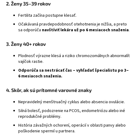
2. Ženy 35–39 rokov
á
j
Fertilita začína postupne klesať.
s
Očakávaná pravdepodobnosť otehotnenia je nižšia, a preto
ť
sa odporúča
navštíviť lekára už po 6 mesiacoch snaženia
.
?
3. Ženy 40+ rokov
Plodnosť výrazne klesá a riziko chromozomálnych abnormalít
vajíčok rastie.
HĽADAŤ
Odporúča sa nestrácať čas – vyhľadať špecialistu po 3–
6 mesiacoch snaženia.
4. Skôr, ak sú prítomné varovné znaky
Nepravidelný menštruačný cyklus alebo absencia ovulácie.
Silná bolesť, podozrenie na PCOS, endometriózu alebo iné
reprodukčné problémy.
História závažných ochorení, operácií v oblasti panvy alebo
poškodenie spermií u partnera.