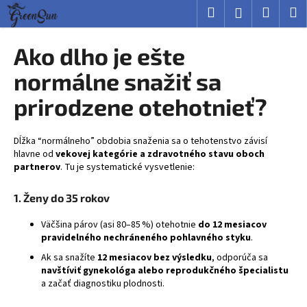
K
Prejsť
Hľadať
Nákup
M
Prihlásenie
na
o
obsah
Späť
Späť
košík
š
Ako dlho je ešte
í
Č
normálne snažiť sa
k
o
prirodzene otehotnieť?
p
o
Dĺžka “normálneho” obdobia snaženia sa o tehotenstvo závisí
t
hlavne od
vekovej kategórie a zdravotného stavu oboch
r
partnerov
. Tu je systematické vysvetlenie:
e
b
1. Ženy do 35 rokov
u
Väčšina párov (asi 80–85 %) otehotnie
do 12 mesiacov
j
pravidelného nechráneného pohlavného styku
.
e
Ak sa snažíte
12 mesiacov bez výsledku
, odporúča sa
t
navštíviť gynekológa alebo reprodukčného špecialistu
a začať diagnostiku plodnosti.
e
n