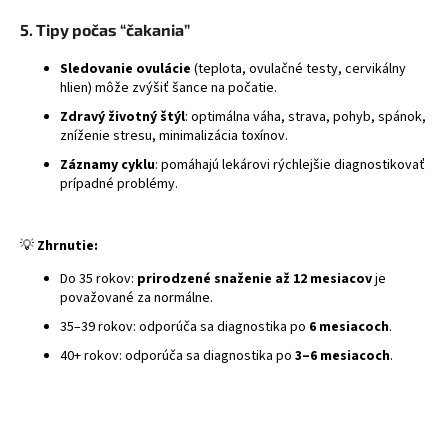
5. Tipy počas “čakania”
Sledovanie ovulácie
(teplota, ovulačné testy, cervikálny
hlien) môže zvýšiť šance na počatie.
Zdravý životný štýl
: optimálna váha, strava, pohyb, spánok,
zníženie stresu, minimalizácia toxínov.
Záznamy cyklu
: pomáhajú lekárovi rýchlejšie diagnostikovať
prípadné problémy.
💡
Zhrnutie:
Do 35 rokov:
prirodzené snaženie až 12 mesiacov
je
považované za normálne.
35–39 rokov: odporúča sa diagnostika po
6 mesiacoch
.
40+ rokov: odporúča sa diagnostika po
3–6 mesiacoch
.