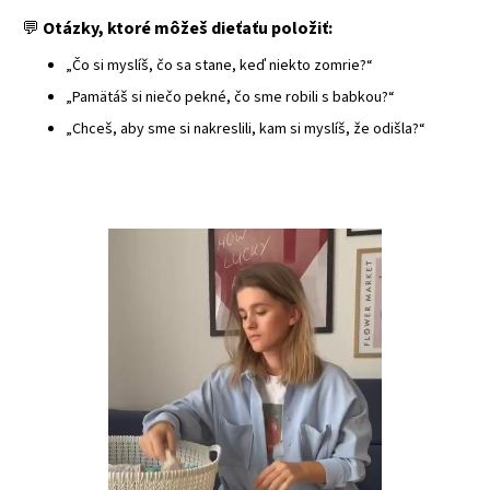
💬
Otázky, ktoré môžeš dieťaťu položiť:
„Čo si myslíš, čo sa stane, keď niekto zomrie?“
„Pamätáš si niečo pekné, čo sme robili s babkou?“
„Chceš, aby sme si nakreslili, kam si myslíš, že odišla?“