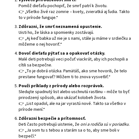
Pomôž dieťaťu pochopiť, že smrť patrí k životu.
á
👉 „Všetko živé raz zomrie – kvety, zvieratká aj ľudia. Takto
j
to v prírode funguje.“
s
Zdôrazni, že smrť neznamená opustenie.
ť
Uisti ho, že láska a spomienky zostávajú.
👉 „Aj keď babka už nie je s nami, stále ju máme v srdiečku a
?
môžeme o nej hovoriť.“
Dovoľ dieťaťu pýtať sa a opakovať otázky.
Malé deti potrebujú veci počuť viackrát, aby ich pochopili a
cítili sa bezpečne.
👉 „To je dobrá otázka. Pamätáš, ako sme hovorili, že telo
HĽADAŤ
prestane fungovať? Môžem ti to znova vysvetliť.“
Použi príklady z prírody alebo rozprávok.
Sledujte spadnutý list alebo uschnutú rastlinu – môže to byť
prirodzený spôsob, ako ukázať kolobeh života.
👉 „List opadol, ale na jar vyrastú nové. Takto sa všetko v
prírode mení.“
Zdôrazni bezpečie a prítomnosť.
Deti často potrebujú uistenie, že
oni a rodičia sú v poriadku
.
👉 „Ja som tu s tebou a starám sa o to, aby sme boli v
bezpečí.“