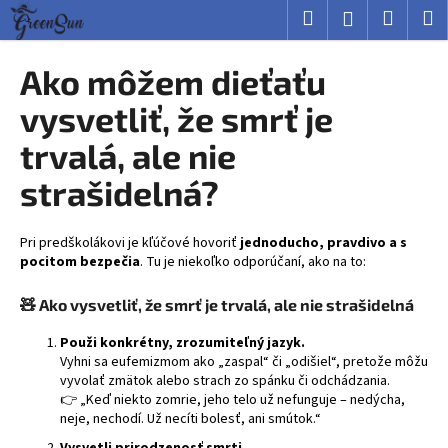
K
Prejsť
Hľadať
Nákup
M
Prihlásenie
na
o
obsah
Späť
Späť
košík
š
Ako môžem dieťaťu
í
Č
vysvetliť, že smrť je
k
o
trvalá, ale nie
p
strašidelná?
o
t
r
Pri predškolákovi je kľúčové hovoriť
jednoducho, pravdivo a s
e
pocitom bezpečia
. Tu je niekoľko odporúčaní, ako na to:
b
🧸
Ako vysvetliť, že smrť je trvalá, ale nie strašidelná
u
j
Použi konkrétny, zrozumiteľný jazyk.
Vyhni sa eufemizmom ako „zaspal“ či „odišiel“, pretože môžu
e
vyvolať zmätok alebo strach zo spánku či odchádzania.
t
👉 „Keď niekto zomrie, jeho telo už nefunguje – nedýcha,
e
neje, nechodí. Už necíti bolesť, ani smútok.“
n
Vysvetli prirodzenosť smrti.