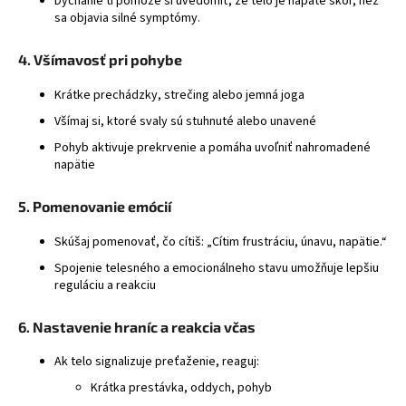
Dýchanie ti pomôže si uvedomiť, že telo je napäté skôr, než
sa objavia silné symptómy.
4. Všímavosť pri pohybe
Krátke prechádzky, strečing alebo jemná joga
Všímaj si, ktoré svaly sú stuhnuté alebo unavené
Pohyb aktivuje prekrvenie a pomáha uvoľniť nahromadené
napätie
5. Pomenovanie emócií
Skúšaj pomenovať, čo cítiš: „Cítim frustráciu, únavu, napätie.“
Spojenie telesného a emocionálneho stavu umožňuje lepšiu
reguláciu a reakciu
6. Nastavenie hraníc a reakcia včas
Ak telo signalizuje preťaženie, reaguj:
Krátka prestávka, oddych, pohyb