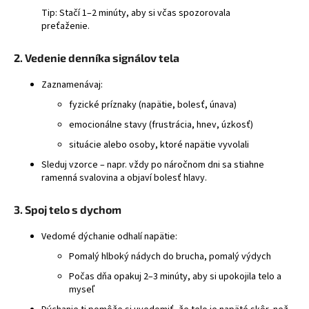
Tip: Stačí 1–2 minúty, aby si včas spozorovala
á
preťaženie.
j
s
2. Vedenie denníka signálov tela
ť
Zaznamenávaj:
?
fyzické príznaky (napätie, bolesť, únava)
emocionálne stavy (frustrácia, hnev, úzkosť)
situácie alebo osoby, ktoré napätie vyvolali
HĽADAŤ
Sleduj vzorce – napr. vždy po náročnom dni sa stiahne
ramenná svalovina a objaví bolesť hlavy.
3. Spoj telo s dychom
Vedomé dýchanie odhalí napätie:
Pomalý hlboký nádych do brucha, pomalý výdych
Počas dňa opakuj 2–3 minúty, aby si upokojila telo a
myseľ