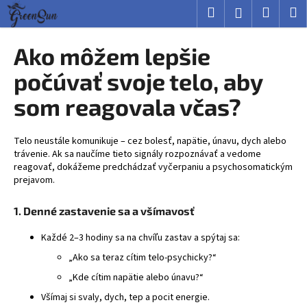
K
Prejsť
Hľadať
Nákup
M
Prihlásenie
na
o
obsah
Späť
Späť
košík
š
Ako môžem lepšie
í
Č
počúvať svoje telo, aby
k
o
som reagovala včas?
p
o
Telo neustále komunikuje – cez bolesť, napätie, únavu, dych alebo
t
trávenie. Ak sa naučíme tieto signály rozpoznávať a vedome
r
reagovať, dokážeme predchádzať vyčerpaniu a psychosomatickým
e
prejavom.
b
1. Denné zastavenie sa a všímavosť
u
j
Každé 2–3 hodiny sa na chvíľu zastav a spýtaj sa:
e
„Ako sa teraz cítim telo-psychicky?“
t
„Kde cítim napätie alebo únavu?“
e
Všímaj si svaly, dych, tep a pocit energie.
n