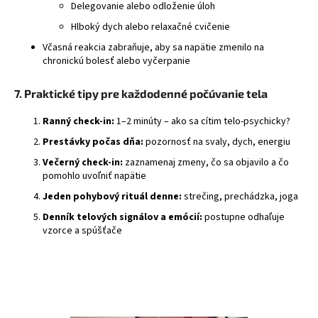
Delegovanie alebo odloženie úloh
Hlboký dych alebo relaxačné cvičenie
Včasná reakcia zabraňuje, aby sa napätie zmenilo na
chronickú bolesť alebo vyčerpanie
7. Praktické tipy pre každodenné počúvanie tela
Ranný check-in:
1–2 minúty – ako sa cítim telo-psychicky?
Prestávky počas dňa:
pozornosť na svaly, dych, energiu
Večerný check-in:
zaznamenaj zmeny, čo sa objavilo a čo
pomohlo uvoľniť napätie
Jeden pohybový rituál denne:
strečing, prechádzka, joga
Denník telových signálov a emócií:
postupne odhaľuje
vzorce a spúšťače