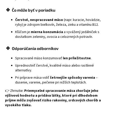
🔹
Čo môže byť v poriadku
Čerstvé, nespracované mäso
(napr. kuracie, hovädzie,
ryby) je zdrojom bielkovín, železa, zinku a vitamínu B12.
Kľúčom je
mierna konzumácia
a vyvážený jedálniček s
dostatkom zeleniny, ovocia a celozrnných potravín.
🔹
Odporúčania odborníkov
Spracované mäso konzumovať
len príležitostne
.
Uprednostniť čerstvé, kvalitné mäso alebo rastlinné
alternatívy.
Pri príprave mäsa voliť
šetrnejšie spôsoby varenia
–
dusenie, varenie, pečenie pri nižších teplotách.
👉 Zhrnutie:
Priemyselné spracovanie mäsa zhoršuje jeho
výživovú hodnotu a pridáva látky, ktoré pri dlhodobom
príjme môžu zvyšovať riziko rakoviny, srdcových chorôb a
vysokého tlaku.