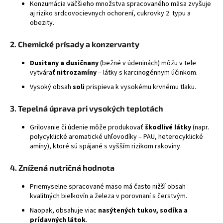
Konzumácia väčšieho množstva spracovaného mäsa zvyšuje
á
aj riziko srdcovocievnych ochorení, cukrovky 2. typu a
obezity.
j
s
2.
Chemické prísady a konzervanty
ť
?
Dusitany a dusičnany
(bežné v údeninách) môžu v tele
vytvárať
nitrozamíny
– látky s karcinogénnym účinkom.
Vysoký obsah
soli
prispieva k vysokému krvnému tlaku.
3.
Tepelná úprava pri vysokých teplotách
HĽADAŤ
Grilovanie či údenie môže produkovať
škodlivé látky
(napr.
polycyklické aromatické uhľovodíky – PAU, heterocyklické
amíny), ktoré sú spájané s vyšším rizikom rakoviny.
4.
Znížená nutričná hodnota
Priemyselne spracované mäso má často nižší obsah
kvalitných bielkovín a železa v porovnaní s čerstvým.
Naopak, obsahuje viac
nasýtených tukov, sodíka a
prídavných látok
.