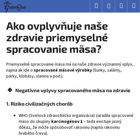
K
Prejsť
Hľadať
Nákup
M
Prihlásenie
na
o
obsah
Späť
Späť
košík
š
Ako ovplyvňuje naše
í
Č
zdravie priemyselné
k
o
spracovanie mäsa?
p
o
Priemyselné spracovanie mäsa má na naše zdravie významný vplyv,
t
najmä ak ide o
spracované mäsové výrobky
(šunky, salámy,
r
párky, klobásy, slanina a pod.).
e
🔹
b
Negatívne vplyvy spracovaného mäsa na zdravie
u
1.
Riziko civilizačných chorôb
j
e
WHO (Svetová zdravotnícka organizácia) zaradila spracované
mäso do skupiny
karcinogénov 1
– teda existuje jasný
t
dôkaz, že môže spôsobovať rakovinu (najmä rakovinu
e
hrubého čreva).
n