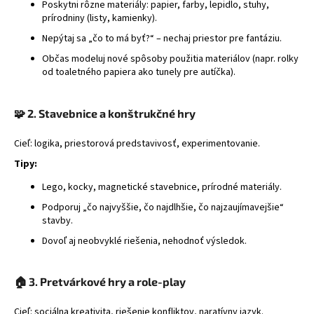
Poskytni rôzne materiály: papier, farby, lepidlo, stuhy,
á
prírodniny (listy, kamienky).
j
Nepýtaj sa „čo to má byť?“ – nechaj priestor pre fantáziu.
s
Občas modeluj nové spôsoby použitia materiálov (napr. rolky
ť
od toaletného papiera ako tunely pre autíčka).
?
🧩
2. Stavebnice a konštrukčné hry
Cieľ: logika, priestorová predstavivosť, experimentovanie.
HĽADAŤ
Tipy:
Lego, kocky, magnetické stavebnice, prírodné materiály.
Podporuj „čo najvyššie, čo najdlhšie, čo najzaujímavejšie“
stavby.
Dovoľ aj neobvyklé riešenia, nehodnoť výsledok.
🏠
3. Pretvárkové hry a role-play
Cieľ: sociálna kreativita, riešenie konfliktov, naratívny jazyk.