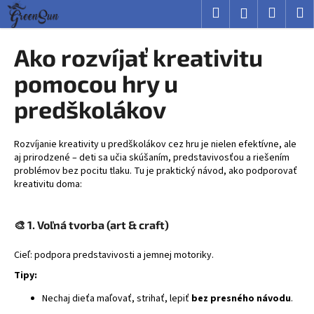
K
Prejsť
Hľadať
Nákup
M
Prihlásenie
na
o
obsah
Späť
Späť
košík
š
Ako rozvíjať kreativitu
í
Č
pomocou hry u
k
o
predškolákov
p
o
Rozvíjanie kreativity u predškolákov cez hru je nielen efektívne, ale
t
aj prirodzené – deti sa učia skúšaním, predstavivosťou a riešením
r
problémov bez pocitu tlaku. Tu je praktický návod, ako podporovať
e
kreativitu doma:
b
u
🎨
1. Voľná tvorba (art & craft)
j
Cieľ: podpora predstavivosti a jemnej motoriky.
e
t
Tipy:
e
Nechaj dieťa maľovať, strihať, lepiť
bez presného návodu
.
n