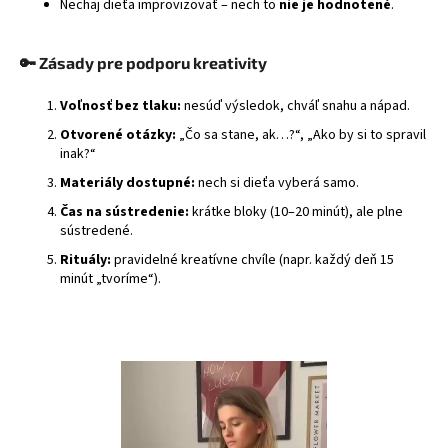
Nechaj dieťa improvizovať – nech to
nie je hodnotené
.
🔑
Zásady pre podporu kreativity
Voľnosť bez tlaku:
nesúď výsledok, chváľ snahu a nápad.
Otvorené otázky:
„Čo sa stane, ak…?“, „Ako by si to spravil
inak?“
Materiály dostupné:
nech si dieťa vyberá samo.
Čas na sústredenie:
krátke bloky (10–20 minút), ale plne
sústredené.
Rituály:
pravidelné kreatívne chvíle (napr. každý deň 15
minút „tvoríme“).