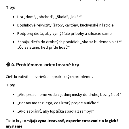
Tipy:
Hra „dom“, „obchod“, „škola“, „lekár“.
Doplnkové rekvizity: šatky, kartóny, kuchynské nástroje.
Podporuj dieťa, aby vymýšľalo príbehy a situácie samo.
Zapájaj dieťa do drobných pravidiel: „Ako sa budeme volať?“
„Čo sa stane, keď príde hosť?“
🧠
4. Problémovo-orientované hry
Cieľ: kreativita cez riešenie praktických problémov.
Tipy:
„Ako presunieme vodu z jednej misky do druhej bez lyžice?“
„Postav most z lega, cez ktorý prejde autíčko.“
„Ako zabrániť, aby loptička spadla z rampy?“
Tieto hry rozvíjajú
vynaliezavosť, experimentovanie a logické
myslenie
.