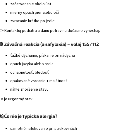
začervenanie okolo úst
mierny opuch pier alebo očí
zvracanie krátko po jedle
👉 Kontaktuj pediatra a danú potravinu dočasne vynechaj.
🔴 Závažná reakcia (anafylaxia) – volaj 155/112
ťažké dýchanie, pískanie pri nádychu
opuch jazyka alebo hrdla
ochabnutosť, bledosť
opakované vracanie + malátnosť
náhle zhoršenie stavu
To je urgentný stav.
🤔 Čo nie je typická alergia?
samotné nafukovanie pri strukovinách