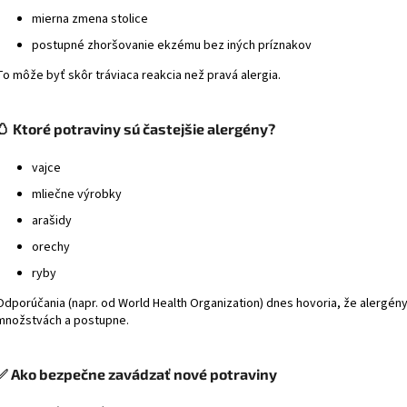
mierna zmena stolice
postupné zhoršovanie ekzému bez iných príznakov
To môže byť skôr tráviaca reakcia než pravá alergia.
🥚 Ktoré potraviny sú častejšie alergény?
vajce
mliečne výrobky
arašidy
orechy
ryby
Odporúčania (napr. od
World Health Organization
) dnes hovoria, že alergén
množstvách a postupne.
✅ Ako bezpečne zavádzať nové potraviny