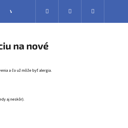
Hľadať
Prihlásenie
Nákupný
Výroba
Obchodné podmienky
Veľkoobchodná 
košík
ciu na nové
venia a čo už môže byť alergia.
edy aj neskôr).