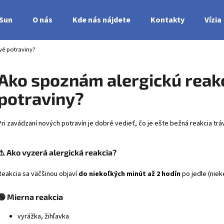
nSun
O nás
Kde nás nájdete
Kontakty
Vízia
vé potraviny?
Čo potrebujete nájsť?
Ako spoznám alergickú reak
potraviny?
HĽADAŤ
Pri zavádzaní nových potravín je dobré vedieť, čo je ešte bežná reakcia trá
⚠️ Ako vyzerá alergická reakcia?
Reakcia sa väčšinou objaví
do niekoľkých minút až 2 hodín
po jedle (niek
🟢 Mierna reakcia
vyrážka, žihľavka