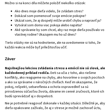
Možno si na konci dňa môžete položiť niekoľko otázok:
Ako dnes moje dieťa videlo, že zvládam stres?
Dokázal som pomenovať svoje emócie pokojne?
Ukázal som, že aj dospelý môže urobiť chybu a napraviť ju?
Vytváral som doma viac pokoja alebo napätia?
Aké správanie by som chcel, aby raz moje dieťa používalo vo
vlastnej rodine? Ukazujem mu ho už dnes?
Tieto otázky nie sú na hodnotenie, ale na uvedomenie si toho, že
každá reakcia môže byť príležitosťou učiť.
Záver
Najsilnejšou lekciou zvládania stresu a emócií nie sú slová, ale
každodenný príklad rodiča.
Deti sa učia z toho, ako riešime
konflikty, ako reagujeme na chyby, ako hovoríme o svojich pocitoch
a ako sa správame v náročných chvíľach. Keď im ukazujeme, že
pokoj, rešpekt, sebareflexia a ochota ospravedlniť sa sú
prirodzenou súčasťou života, dávame im cenné zručnosti, ktoré ich
budú sprevádzať aj v dospelosti.
Nie je potrebné reagovať dokonale v každej situácii. Dôležité je, aby
dieťa opakovane zažívalo, že aj v strese je možné zachovať úctu,