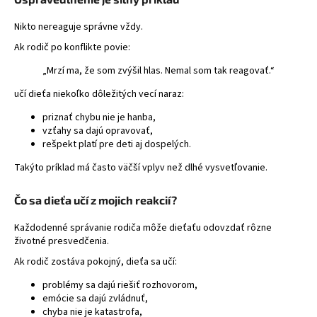
Nikto nereaguje správne vždy.
Ak rodič po konflikte povie:
„Mrzí ma, že som zvýšil hlas. Nemal som tak reagovať.“
učí dieťa niekoľko dôležitých vecí naraz:
priznať chybu nie je hanba,
vzťahy sa dajú opravovať,
rešpekt platí pre deti aj dospelých.
Takýto príklad má často väčší vplyv než dlhé vysvetľovanie.
Čo sa dieťa učí z mojich reakcií?
Každodenné správanie rodiča môže dieťaťu odovzdať rôzne
životné presvedčenia.
Ak rodič zostáva pokojný, dieťa sa učí:
problémy sa dajú riešiť rozhovorom,
emócie sa dajú zvládnuť,
chyba nie je katastrofa,