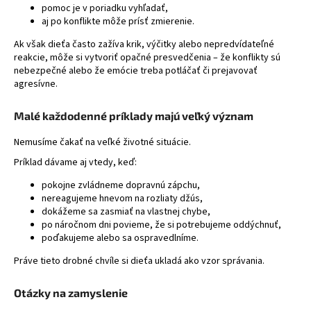
pomoc je v poriadku vyhľadať,
aj po konflikte môže prísť zmierenie.
Ak však dieťa často zažíva krik, výčitky alebo nepredvídateľné
reakcie, môže si vytvoriť opačné presvedčenia – že konflikty sú
nebezpečné alebo že emócie treba potláčať či prejavovať
agresívne.
Malé každodenné príklady majú veľký význam
Nemusíme čakať na veľké životné situácie.
Príklad dávame aj vtedy, keď:
pokojne zvládneme dopravnú zápchu,
nereagujeme hnevom na rozliaty džús,
dokážeme sa zasmiať na vlastnej chybe,
po náročnom dni povieme, že si potrebujeme oddýchnuť,
poďakujeme alebo sa ospravedlníme.
Práve tieto drobné chvíle si dieťa ukladá ako vzor správania.
Otázky na zamyslenie