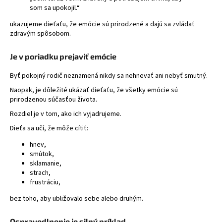
som sa upokojil.“
ukazujeme dieťaťu, že emócie sú prirodzené a dajú sa zvládať
zdravým spôsobom.
Je v poriadku prejaviť emócie
Byť pokojný rodič neznamená nikdy sa nehnevať ani nebyť smutný.
Naopak, je dôležité ukázať dieťaťu, že všetky emócie sú
prirodzenou súčasťou života.
Rozdiel je v tom, ako ich vyjadrujeme.
Dieťa sa učí, že môže cítiť:
hnev,
smútok,
sklamanie,
strach,
frustráciu,
bez toho, aby ubližovalo sebe alebo druhým.
Ospravedlnenie je silný príklad