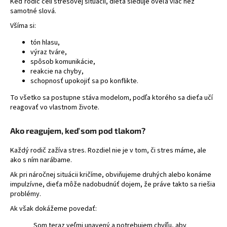
Keď rodič čelí stresovej situácii, dieťa sleduje oveľa viac než
á
samotné slová.
j
Všíma si:
s
tón hlasu,
ť
výraz tváre,
spôsob komunikácie,
?
reakcie na chyby,
schopnosť upokojiť sa po konflikte.
To všetko sa postupne stáva modelom, podľa ktorého sa dieťa učí
reagovať vo vlastnom živote.
HĽADAŤ
Ako reagujem, keď som pod tlakom?
Každý rodič zažíva stres. Rozdiel nie je v tom, či stres máme, ale
ako s ním narábame.
Ak pri náročnej situácii kričíme, obviňujeme druhých alebo konáme
impulzívne, dieťa môže nadobudnúť dojem, že práve takto sa riešia
problémy.
Ak však dokážeme povedať:
„Som teraz veľmi unavený a potrebujem chvíľu, aby