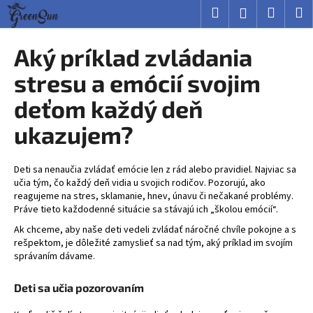
K
Prejsť
Hľadať
Nákup
M
Prihlásenie
na
o
obsah
Späť
Späť
košík
š
Aký príklad zvládania
í
Č
stresu a emócií svojim
k
o
deťom každý deň
p
ukazujem?
o
t
r
Deti sa nenaučia zvládať emócie len z rád alebo pravidiel. Najviac sa
e
učia tým, čo každý deň vidia u svojich rodičov. Pozorujú, ako
reagujeme na stres, sklamanie, hnev, únavu či nečakané problémy.
b
Práve tieto každodenné situácie sa stávajú ich „školou emócií“.
u
Ak chceme, aby naše deti vedeli zvládať náročné chvíle pokojne a s
j
rešpektom, je dôležité zamyslieť sa nad tým, aký príklad im svojím
e
správaním dávame.
t
Deti sa učia pozorovaním
e
n