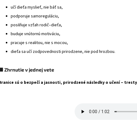
učí dieťa myslieť, nie báť sa,
podporuje samoreguláciu,
posilňuje vzťah rodič–dieťa,
buduje vnútornú motiváciu,
pracuje s realitou, nie s mocou,
dieťa sa učí zodpovednosti prirodzene, nie pod hrozbou.
🟩
Zhrnutie v jednej vete
Hranice sú o bezpečí a jasnosti, prirodzené následky o učení – tresty