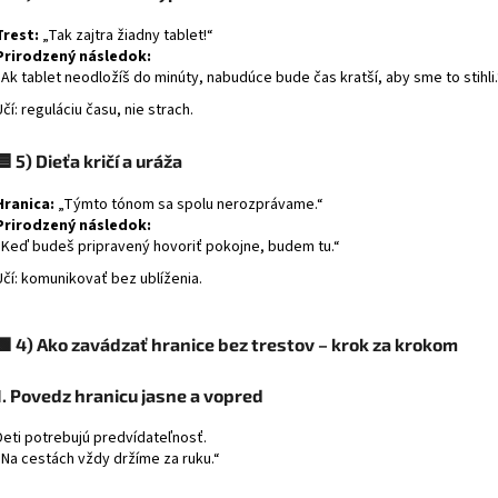
Trest:
„Tak zajtra žiadny tablet!“
Prirodzený následok:
„Ak tablet neodložíš do minúty, nabudúce bude čas kratší, aby sme to stihli.
Učí: reguláciu času, nie strach.
🟦
5) Dieťa kričí a uráža
Hranica:
„Týmto tónom sa spolu nerozprávame.“
Prirodzený následok:
„Keď budeš pripravený hovoriť pokojne, budem tu.“
Učí: komunikovať bez ublíženia.
🟩
4) Ako zavádzať hranice bez trestov – krok za krokom
1. Povedz hranicu jasne a vopred
Deti potrebujú predvídateľnosť.
„Na cestách vždy držíme za ruku.“