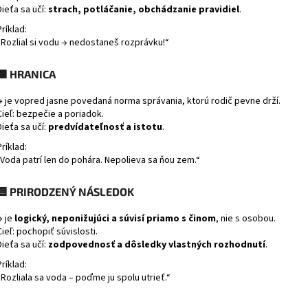
Dieťa sa učí:
strach, potláčanie, obchádzanie pravidiel
.
Príklad:
„Rozlial si vodu → nedostaneš rozprávku!“
🟩
HRANICA
→ je vopred jasne povedaná norma správania, ktorú rodič pevne drží.
Cieľ: bezpečie a poriadok.
Dieťa sa učí:
predvídateľnosť a istotu
.
Príklad:
„Voda patrí len do pohára. Nepolieva sa ňou zem.“
🟦
PRIRODZENÝ NÁSLEDOK
→ je
logický, neponižujúci a súvisí priamo s činom
, nie s osobou.
Cieľ: pochopiť súvislosti.
Dieťa sa učí:
zodpovednosť a dôsledky vlastných rozhodnutí
.
Príklad:
„Rozliala sa voda – poďme ju spolu utrieť.“