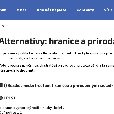
nSun
O nás
Kde nás nájdete
Kontakty
Vízia
edky
Čo potrebujete nájsť?
Alternatívy: hranice a priro
HĽADAŤ
Tu je jasné a praktické vysvetlenie
ako nahradiť tresty hranicami a pri
zodpovednosti, ale bez strachu a hanby.
Toto je jedna z najúčinnejších stratégií pri výchove, pretože
učí dieťa sam
vlastných rozhodnutí
.
🟦
1) Rozdiel medzi trestom, hranicou a prirodzeným násled
🔴
TREST
→ je umelo vytvorený rodičom, aby „bolel“.
Cieľ: potrestať.