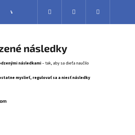
Hľadať
Prihlásenie
Nákupný
Výroba
Obchodné podmienky
Veľkoobchodná 
košík
dzené následky
rodzenými následkami
– tak, aby sa dieťa naučilo
ostatne myslieť, regulovať sa a niesť následky
kom