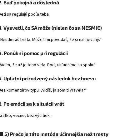
2. Buď pokojná a dôsledná
Deti sa regulujú podľa teba.
3. Vysvetli, čo SA môže (nielen čo sa NESMIE)
„Neudieraš brata. Môžeš mi povedať, že si nahnevaný.“
4. Ponúkni pomoc pri regulácii
„Vidím, že už je toho veľa. Poď, ukľudníme sa spolu.“
5. Uplatni prirodzený následok bez hnevu
Bez komentárov typu: „Vidíš, ja som ti vravela.“
6. Po emócii sa k situácii vráť
Krátko, vecne, bez výčitiek.
🟦
5) Prečo je táto metóda účinnejšia než tresty