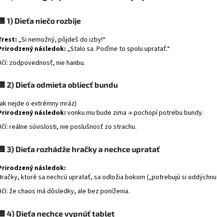
🟦
1) Dieťa niečo rozbije
Trest:
„Si nemožný, pôjdeš do izby!“
Prirodzený následok:
„Stalo sa. Poďme to spolu upratať.“
Učí: zodpovednosť, nie hanbu.
🟦
2) Dieťa odmieta obliecť bundu
(ak nejde o extrémny mráz)
Prirodzený následok:
vonku mu bude zima → pochopí potrebu bundy.
Učí: reálne súvislosti, nie poslušnosť zo strachu.
🟦
3) Dieťa rozhádže hračky a nechce upratať
Prirodzený následok:
Hračky, ktoré sa nechcú upratať, sa odložia bokom („potrebujú si oddýchnuť“
Učí: že chaos má dôsledky, ale bez poníženia.
🟦
4) Dieťa nechce vypnúť tablet