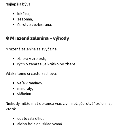
Najlepšia býva:
á
j
lokálna,
sezónna,
s
čerstvo zozbieraná.
ť
?
❄️ Mrazená zelenina – výhody
Mrazená zelenina sa zvyčajne:
zbiera v zrelosti,
rýchlo zamrazuje krátko po zbere.
HĽADAŤ
Vďaka tomu si často zachová:
veľa vitamínov,
minerály,
vlákninu.
Niekedy môže mať dokonca viac živín než „čerstvá“ zelenina,
ktorá:
cestovala dlho,
alebo bola dni skladovaná.