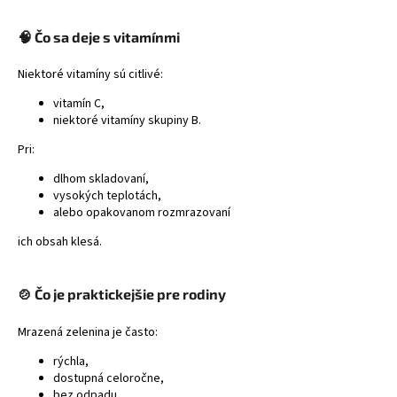
🧠 Čo sa deje s vitamínmi
Niektoré vitamíny sú citlivé:
vitamín C,
niektoré vitamíny skupiny B.
Pri:
dlhom skladovaní,
vysokých teplotách,
alebo opakovanom rozmrazovaní
ich obsah klesá.
🍲 Čo je praktickejšie pre rodiny
Mrazená zelenina je často:
rýchla,
dostupná celoročne,
bez odpadu,