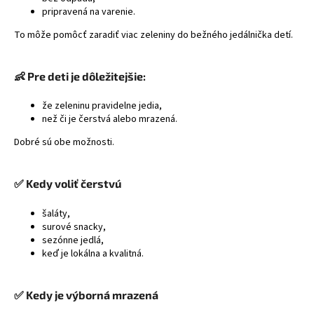
pripravená na varenie.
To môže pomôcť zaradiť viac zeleniny do bežného jedálnička detí.
👶 Pre deti je dôležitejšie:
že zeleninu pravidelne jedia,
než či je čerstvá alebo mrazená.
Dobré sú obe možnosti.
✅ Kedy voliť čerstvú
šaláty,
surové snacky,
sezónne jedlá,
keď je lokálna a kvalitná.
✅ Kedy je výborná mrazená