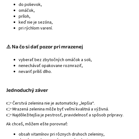
do polievok,
omáčok,
príloh,
keď nie je sezóna,
pri rýchlom varení.
⚠️ Na čo si dať pozor pri mrazenej
vyberať bez zbytočných omáčok a soli,
nenechávať opakovane rozmraziť,
nevariť príliš dlho.
Jednoduchý záver
👉 Čerstvá zelenina nie je automaticky „lepšia“.
👉 Mrazená zelenina môže byť veľmi kvalitná a výživná.
👉 Najdôležitejšia je pestrosť, pravidelnosť a spôsob prípravy.
Ak chceš, môžem ešte porovnať:
obsah vitamínov pri rôznych druhoch zeleniny,