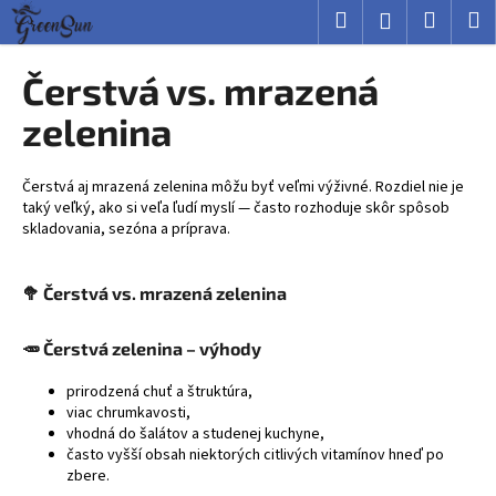
K
Prejsť
Hľadať
Nákup
M
Prihlásenie
na
o
obsah
Späť
Späť
košík
š
Čerstvá vs. mrazená
í
Č
zelenina
k
o
p
Čerstvá aj mrazená zelenina môžu byť veľmi výživné. Rozdiel nie je
o
taký veľký, ako si veľa ľudí myslí — často rozhoduje skôr spôsob
skladovania, sezóna a príprava.
t
r
e
🥦 Čerstvá vs. mrazená zelenina
b
u
🥕 Čerstvá zelenina – výhody
j
prirodzená chuť a štruktúra,
e
viac chrumkavosti,
t
vhodná do šalátov a studenej kuchyne,
často vyšší obsah niektorých citlivých vitamínov hneď po
e
zbere.
n