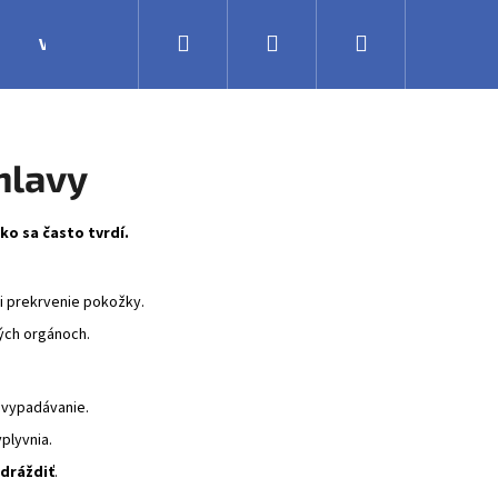
Hľadať
Prihlásenie
Nákupný
Výroba
Obchodné podmienky
Veľkoobchodná 
košík
hlavy
ko sa často tvrdí.
i prekrvenie pokožky.
tých orgánoch.
 vypadávanie.
plyvnia.
 dráždiť
.