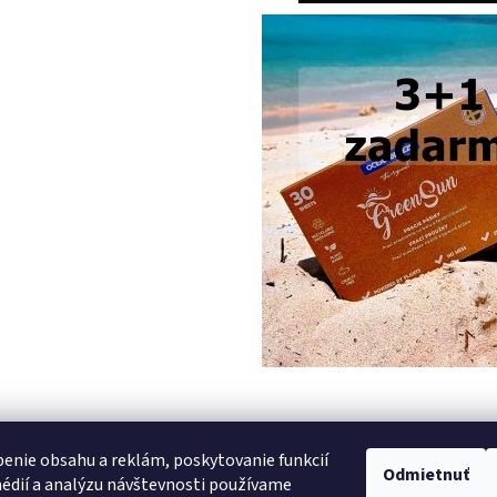
PREDCHÁDZAJÚCI ČLÁNOK
enie obsahu a reklám, poskytovanie funkcií
Odmietnuť
édií a analýzu návštevnosti používame