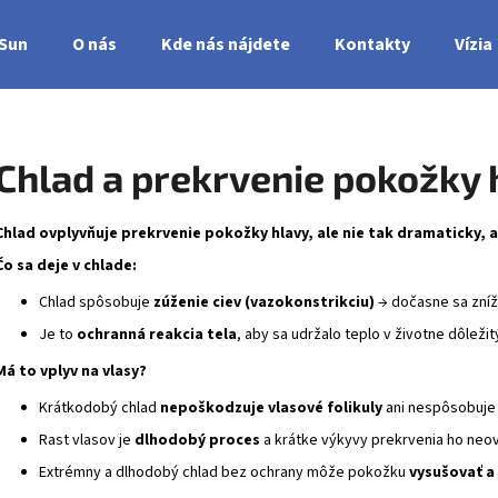
nSun
O nás
Kde nás nájdete
Kontakty
Vízia
Čo potrebujete nájsť?
Chlad a prekrvenie pokožky 
HĽADAŤ
Chlad ovplyvňuje prekrvenie pokožky hlavy, ale nie tak dramaticky, a
Čo sa deje v chlade:
Chlad spôsobuje
zúženie ciev (vazokonstrikciu)
→ dočasne sa zníž
Je to
ochranná reakcia tela
, aby sa udržalo teplo v životne dôleži
Má to vplyv na vlasy?
Krátkodobý chlad
nepoškodzuje vlasové folikuly
ani nespôsobuje
Rast vlasov je
dlhodobý proces
a krátke výkyvy prekrvenia ho neov
Extrémny a dlhodobý chlad bez ochrany môže pokožku
vysušovať a