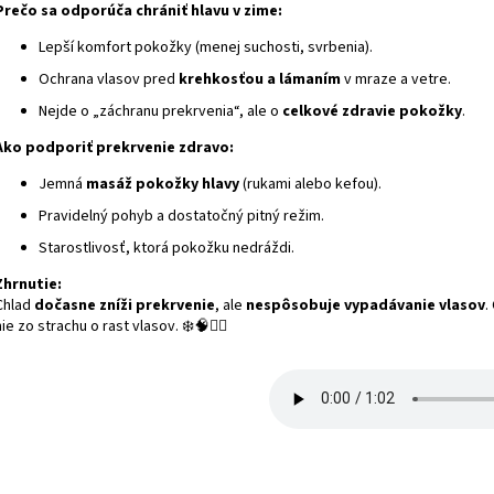
Prečo sa odporúča chrániť hlavu v zime:
Lepší komfort pokožky (menej suchosti, svrbenia).
Ochrana vlasov pred
krehkosťou a lámaním
v mraze a vetre.
Nejde o „záchranu prekrvenia“, ale o
celkové zdravie pokožky
.
Ako podporiť prekrvenie zdravo:
Jemná
masáž pokožky hlavy
(rukami alebo kefou).
Pravidelný pohyb a dostatočný pitný režim.
Starostlivosť, ktorá pokožku nedráždi.
Zhrnutie:
Chlad
dočasne zníži prekrvenie
, ale
nespôsobuje vypadávanie vlasov
.
nie zo strachu o rast vlasov. ❄️🧠💆‍♂️