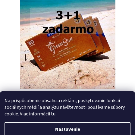
Na prispôsobenie obsahu a reklám, poskytovanie funkcií
sociálnych médií a analýzu návštevnosti používame súbory
PREDCHÁDZAJÚCI ČLÁNOK
ĎALŠÍ ČLÁNOK
cookie. Viac informácií
tu
.
Nastavenie
Z
Vytvoril Shoptet