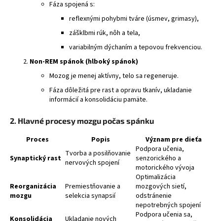
Fáza spojená s:
á
reflexnými pohybmi tváre (úsmev, grimasy),
j
zášklbmi rúk, nôh a tela,
s
variabilným dýchaním a tepovou frekvenciou.
ť
?
Non-REM spánok (hlboký spánok)
Mozog je menej aktívny, telo sa regeneruje.
Fáza dôležitá pre rast a opravu tkanív, ukladanie
informácií a konsolidáciu pamäte.
HĽADAŤ
2. Hlavné procesy mozgu počas spánku
Proces
Popis
Význam pre dieťa
Podpora učenia,
Tvorba a posilňovanie
Synaptický rast
senzorického a
nervových spojení
motorického vývoja
Optimalizácia
Reorganizácia
Premiestňovanie a
mozgových sietí,
mozgu
selekcia synapsií
odstránenie
nepotrebných spojení
Podpora učenia sa,
Konsolidácia
Ukladanie nových