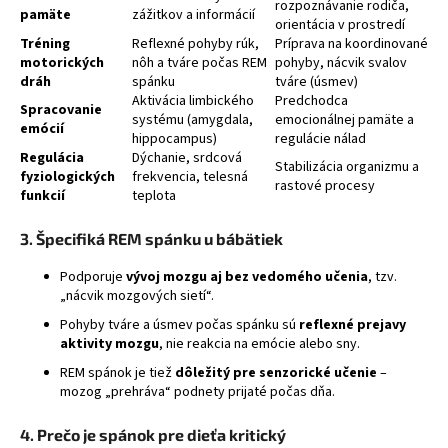
rozpoznávanie rodiča,
pamäte
zážitkov a informácií
orientácia v prostredí
Tréning
Reflexné pohyby rúk,
Príprava na koordinované
motorických
nôh a tváre počas REM
pohyby, nácvik svalov
dráh
spánku
tváre (úsmev)
Aktivácia limbického
Predchodca
Spracovanie
systému (amygdala,
emocionálnej pamäte a
emócií
hippocampus)
regulácie nálad
Regulácia
Dýchanie, srdcová
Stabilizácia organizmu a
fyziologických
frekvencia, telesná
rastové procesy
funkcií
teplota
3. Špecifiká REM spánku u bábätiek
Podporuje
vývoj mozgu aj bez vedomého učenia
, tzv.
„nácvik mozgových sietí“.
Pohyby tváre a úsmev počas spánku sú
reflexné prejavy
aktivity mozgu
, nie reakcia na emócie alebo sny.
REM spánok je tiež
dôležitý pre senzorické učenie
–
mozog „prehráva“ podnety prijaté počas dňa.
4. Prečo je spánok pre dieťa kritický