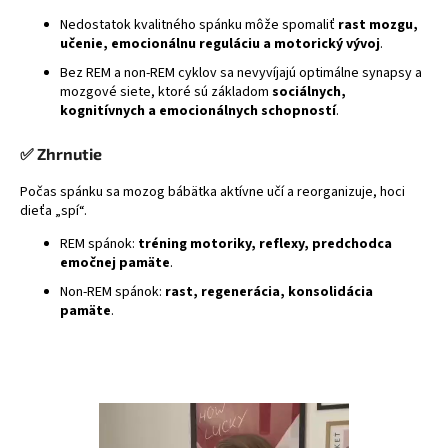
Nedostatok kvalitného spánku môže spomaliť
rast mozgu,
učenie, emocionálnu reguláciu a motorický vývoj
.
Bez REM a non-REM cyklov sa nevyvíjajú optimálne synapsy a
mozgové siete, ktoré sú základom
sociálnych,
kognitívnych a emocionálnych schopností
.
✅ Zhrnutie
Počas spánku sa mozog bábätka aktívne učí a reorganizuje, hoci
dieťa „spí“.
REM spánok:
tréning motoriky, reflexy, predchodca
emočnej pamäte
.
Non-REM spánok:
rast, regenerácia, konsolidácia
pamäte
.