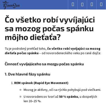
K
Prejsť
Hľadať
Nákup
M
Prihlásenie
na
o
obsah
Späť
Späť
košík
š
Čo všetko robí vyvíjajúci
í
Č
sa mozog počas spánku
k
o
môjho dieťaťa?
p
o
Tu je podrobný prehľad toho,
čo všetko robí vyvíjajúci sa mozog
t
dieťaťa počas spánku
– od novorodeneckého veku po rané dojča:
r
e
Činnosť vyvíjajúceho sa mozgu počas spánku
b
u
1. Dve hlavné fázy spánku
j
REM spánok (Rapid Eye Movement)
e
Mozog je aktívny, oči sa rýchlo pohybujú pod viečkami.
t
U novorodencov tvorí až
50 % spánku
, u dospelých
e
len 20–25 %.
n