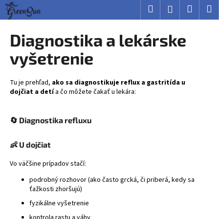
K
Prejsť
Hľadať
Nákup
M
Prihlásenie
na
o
obsah
Späť
Späť
košík
š
Diagnostika a lekárske
í
Č
vyšetrenie
k
o
p
Tu je prehľad,
ako sa diagnostikuje reflux a gastritída u
o
dojčiat a detí
a čo môžete čakať u lekára:
t
r
🔄 Diagnostika refluxu
e
b
👶 U dojčiat
u
Vo väčšine prípadov stačí:
j
e
podrobný rozhovor (ako často grcká, či priberá, kedy sa
ťažkosti zhoršujú)
t
fyzikálne vyšetrenie
e
n
kontrola rastu a váhy