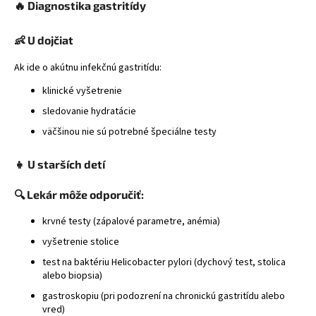
🔥 Diagnostika gastritídy
👶 U dojčiat
Ak ide o akútnu infekčnú gastritídu:
klinické vyšetrenie
sledovanie hydratácie
väčšinou nie sú potrebné špeciálne testy
👧 U starších detí
🔍 Lekár môže odporučiť:
krvné testy (zápalové parametre, anémia)
vyšetrenie stolice
test na baktériu
Helicobacter pylori
(dychový test, stolica
alebo biopsia)
gastroskopiu (pri podozrení na chronickú gastritídu alebo
vred)