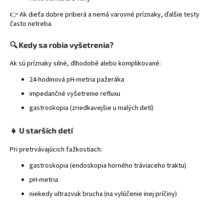
á
👉 Ak dieťa dobre priberá a nemá varovné príznaky, ďalšie testy
j
často netreba.
s
🔍 Kedy sa robia vyšetrenia?
ť
?
Ak sú príznaky silné, dlhodobé alebo komplikované:
24-hodinová pH-metria pažeráka
impedančné vyšetrenie refluxu
gastroskopia (zriedkavejšie u malých detí)
HĽADAŤ
👧 U starších detí
Pri pretrvávajúcich ťažkostiach:
gastroskopia (endoskopia horného tráviaceho traktu)
pH-metria
niekedy ultrazvuk brucha (na vylúčenie inej príčiny)