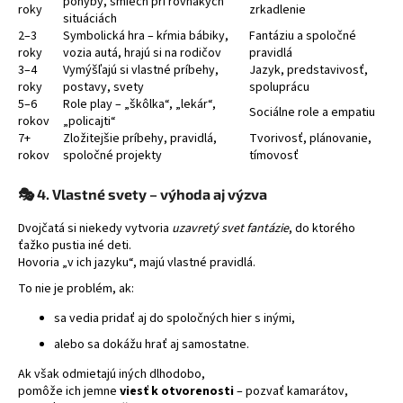
pohyby, smiech pri rovnakých
roky
zrkadlenie
situáciách
2–3
Symbolická hra – kŕmia bábiky,
Fantáziu a spoločné
roky
vozia autá, hrajú si na rodičov
pravidlá
3–4
Vymýšľajú si vlastné príbehy,
Jazyk, predstavivosť,
roky
postavy, svety
spoluprácu
5–6
Role play – „škôlka“, „lekár“,
Sociálne role a empatiu
rokov
„policajti“
7+
Zložitejšie príbehy, pravidlá,
Tvorivosť, plánovanie,
rokov
spoločné projekty
tímovosť
🎭
4. Vlastné svety – výhoda aj výzva
Dvojčatá si niekedy vytvoria
uzavretý svet fantázie
, do ktorého
ťažko pustia iné deti.
Hovoria „v ich jazyku“, majú vlastné pravidlá.
To nie je problém, ak:
sa vedia pridať aj do spoločných hier s inými,
alebo sa dokážu hrať aj samostatne.
Ak však odmietajú iných dlhodobo,
pomôže ich jemne
viesť k otvorenosti
– pozvať kamarátov,