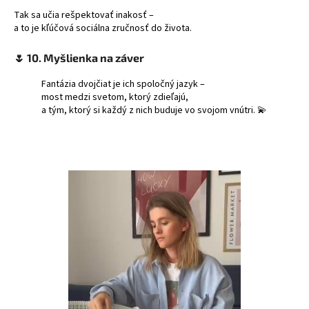
Tak sa učia rešpektovať inakosť –
a to je kľúčová sociálna zručnosť do života.
🌷
10. Myšlienka na záver
Fantázia dvojčiat je ich spoločný jazyk –
most medzi svetom, ktorý zdieľajú,
a tým, ktorý si každý z nich buduje vo svojom vnútri. 💫