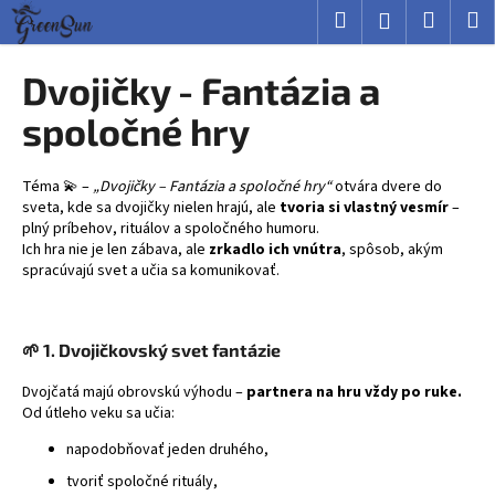
K
Prejsť
Hľadať
Nákup
M
Prihlásenie
na
o
obsah
Späť
Späť
košík
š
Dvojičky - Fantázia a
í
Č
spoločné hry
k
o
p
Téma 💫 –
„Dvojičky – Fantázia a spoločné hry“
otvára dvere do
o
sveta, kde sa dvojičky nielen hrajú, ale
tvoria si vlastný vesmír
–
plný príbehov, rituálov a spoločného humoru.
t
Ich hra nie je len zábava, ale
zrkadlo ich vnútra
, spôsob, akým
r
spracúvajú svet a učia sa komunikovať.
e
b
u
🌱
1. Dvojičkovský svet fantázie
j
Dvojčatá majú obrovskú výhodu –
partnera na hru vždy po ruke.
e
Od útleho veku sa učia:
t
napodobňovať jeden druhého,
e
tvoriť spoločné rituály,
n