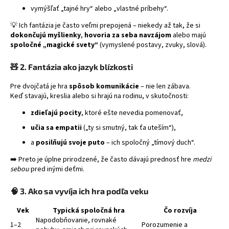
vymýšľať „tajné hry“ alebo „vlastné príbehy“.
á
j
💡 Ich fantázia je často veľmi prepojená – niekedy až tak, že si
dokončujú myšlienky
,
hovoria za seba navzájom
alebo majú
s
spoločné „magické svety“
(vymyslené postavy, zvuky, slová).
ť
?
🧸
2. Fantázia ako jazyk blízkosti
Pre dvojčatá je hra
spôsob komunikácie
– nie len zábava.
Keď stavajú, kreslia alebo si hrajú na rodinu, v skutočnosti:
zdieľajú pocity
, ktoré ešte nevedia pomenovať,
HĽADAŤ
učia sa empatii
(„ty si smutný, tak ťa uteším“),
a
posilňujú svoje puto
– ich spoločný „tímový duch“.
➡️ Preto je úplne prirodzené, že často dávajú prednosť hre
medzi
sebou
pred inými deťmi.
🧠
3. Ako sa vyvíja ich hra podľa veku
Vek
Typická spoločná hra
Čo rozvíja
Napodobňovanie, rovnaké
1–2
Porozumenie a