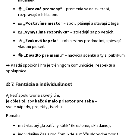
hádaniek.
🧙
„Čarovné premeny“
– premenia sa na zvieratá,
rozprávajú ich hlasom.
🧱
„Postavíme mesto“
– spolu plánujú a stavajú z lega.
📖
„Vymyslime rozprávku“
– striedajú sa po vetách.
🎶
„Zvuková kapela“
– robia rytmy predmetmi, spievajú
vlastnú pieseň.
🎭
„Divadlo pre mamu“
– nacvičia scénku a ty si publikum.
➡️ Každá spoločná hra je tréningom komunikácie, rešpektu a
spolupráce.
⚖️
7. Fantázia a individuálnosť
Aj keď spolu tvoria skvelý tím,
je dôležité, aby
každé malo priestor pre seba
–
svoje nápady, projekty, tvorbu.
Pomáha:
mať vlastný „kreatívny kútik“ (kreslenie, skladanie),
individuálny čas s rodičom, kde si môžu slobodne tvoriť,