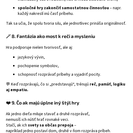
spoločné hry zakončiť samostatnou činnosťou
– napr.
každý nakreslí inú časť príbehu.
Tak sa učia, že spolu tvoria silu, ale jednotlivec prináša originálnosť.
🪄
8. Fantázia ako most k reči a mysleniu
Hra podporuje nielen tvorivosť, ale aj:
jazykový vývin,
pochopenie symbolov,
schopnosť rozprávať príbehy a vyjadriť pocity.
💬 Keď rozprávajú, čo si „predstavujú“, trénujú
reč, pamäť, logiku
aj empatiu.
❤️
9. Čo ak majú úplne iný štýl hry
Ak jedno dieťa miluje stavať a druhé rozprávať,
nemusíš ich nútiť hrať rovnaké veci.
Stačí, ak ich
svety sa občas prepoja
–
napríklad jedno postaví dom, druhé v ňom rozpráva príbeh.