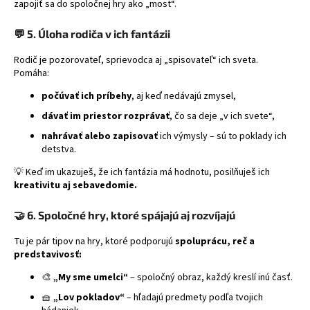
zapojiť sa do spoločnej hry ako „most“.
💬
5. Úloha rodiča v ich fantázii
Rodič je pozorovateľ, sprievodca aj „spisovateľ“ ich sveta.
Pomáha:
počúvať ich príbehy
, aj keď nedávajú zmysel,
dávať im priestor rozprávať
, čo sa deje „v ich svete“,
nahrávať alebo zapisovať
ich výmysly – sú to poklady ich
detstva.
💡 Keď im ukazuješ, že ich fantázia má hodnotu, posilňuješ ich
kreativitu aj sebavedomie.
🤝
6. Spoločné hry, ktoré spájajú aj rozvíjajú
Tu je pár tipov na hry, ktoré podporujú
spoluprácu, reč a
predstavivosť:
🎨
„My sme umelci“
– spoločný obraz, každý kreslí inú časť.
🧺
„Lov pokladov“
– hľadajú predmety podľa tvojich