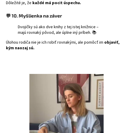
Dôležité je, že
každé má pocit úspechu.
💬
10. Myšlienka na záver
Dvojičky sú ako dve knihy z tej istej knižnice –
majú rovnaký pôvod, ale úplne iný príbeh. 📚
Úlohou rodiča nie je ich robiť rovnakými, ale pomôcť im
objaviť,
kým naozaj sú.