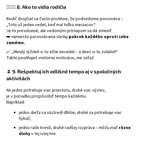
👩‍❤️‍👨
8. Ako to vidia rodičia
Rodič dvojčiat sa často pristihne, že podvedome porovnáva –
„Toto už jeden vedel, keď mal toľko mesiacov.“
Je to prirodzené, ale vedomým prístupom sa dá zmeniť:
➡️ namiesto porovnávania sleduj
pokrok každého oproti sebe
samému.
📈 „Minulý týždeň si to ešte nevedel – a dnes si to zvládol!“
Takto posilňuješ vnútornú motiváciu, nie súťaž.
🌷
9. Rešpektuj ich odlišné tempo aj v spoločných
aktivitách
Ak jedno potrebuje viac priestoru, druhé viac výziev,
je v poriadku prispôsobiť tempo každému.
Napríklad:
jedno dieťa sa sústredí dlhšie, druhé sa potrebuje viac
hýbať,
jedno rado kreslí, druhé radšej rozpráva – môžu mať
rôzne
úlohy
v tej istej hre.