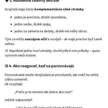
🧠
3. Rozdielne talenty ako dar
Dvojčatá majú často
komplementárne silné stránky
:
jedno je precízne, druhé spontánne,
jedno vedie, druhé spája,
jedno sa zameria na detaily, druhé má veľký obraz.
Tým sa môžu
navzájom učiť
a rozvíjať – ak majú priestor byť samé
sebou.
🎨
Napríklad jedno tvorí obrázky, druhé píše k nim príbehy – spolu
vytvoria niečo krásne.
⚖️
4. Ako reagovať, keď sa porovnávajú
Porovnávanie medzi dvojčatami je prirodzené, ale rodič ho môže
citlivo usmerniť.
Ak sa pýtajú:
„Prečo ja to neviem tak dobre ako ona?“
môžeš odpovedať:
„Lebo ty sa učíš iným spôsobom. Každý mozog