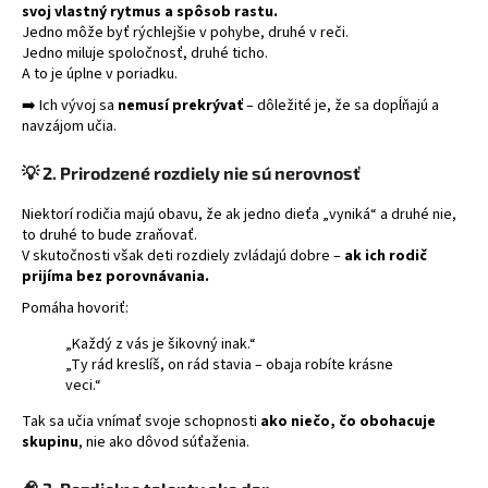
svoj vlastný rytmus a spôsob rastu.
á
Jedno môže byť rýchlejšie v pohybe, druhé v reči.
j
Jedno miluje spoločnosť, druhé ticho.
A to je úplne v poriadku.
s
➡️ Ich vývoj sa
nemusí prekrývať
– dôležité je, že sa dopĺňajú a
ť
navzájom učia.
?
💡
2. Prirodzené rozdiely nie sú nerovnosť
Niektorí rodičia majú obavu, že ak jedno dieťa „vyniká“ a druhé nie,
to druhé to bude zraňovať.
HĽADAŤ
V skutočnosti však deti rozdiely zvládajú dobre –
ak ich rodič
prijíma bez porovnávania.
Pomáha hovoriť:
„Každý z vás je šikovný inak.“
„Ty rád kreslíš, on rád stavia – obaja robíte krásne
veci.“
Tak sa učia vnímať svoje schopnosti
ako niečo, čo obohacuje
skupinu
, nie ako dôvod súťaženia.