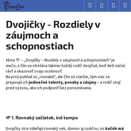
K
Prejsť
Hľadať
Nákup
M
Prihlásenie
na
o
obsah
Späť
Späť
košík
š
Dvojičky - Rozdiely v
í
Č
záujmoch a
k
o
schopnostiach
p
o
téma 💛 –
„Dvojičky – Rozdiely v záujmoch a schopnostiach“
je
t
niečo, s čím sa stretáva takmer každý rodič dvojčiat, keď deti začnú
r
rásť a ukazovať svoju osobnosť.
e
Na prvý pohľad sú „rovnaké“, ale čím sú staršie, tým viac sa
prejavujú ich
jedinečné talenty, povahy a záujmy
– a rodič stojí
b
pred výzvou, ako ich podporiť bez porovnávania.
u
j
e
t
🌱
1. Rovnaký začiatok, iné tempo
e
Dvojičky síce zdieľajú rovnaký vek, domov aj rodičov, no
každé má
n