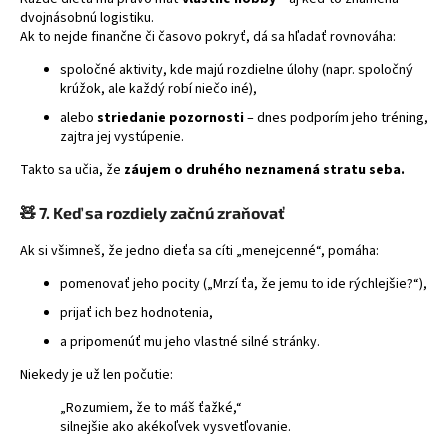
dvojnásobnú logistiku.
Ak to nejde finančne či časovo pokryť, dá sa hľadať rovnováha:
spoločné aktivity, kde majú rozdielne úlohy (napr. spoločný
krúžok, ale každý robí niečo iné),
alebo
striedanie pozornosti
– dnes podporím jeho tréning,
zajtra jej vystúpenie.
Takto sa učia, že
záujem o druhého neznamená stratu seba.
🧸
7. Keď sa rozdiely začnú zraňovať
Ak si všimneš, že jedno dieťa sa cíti „menejcenné“, pomáha:
pomenovať jeho pocity („Mrzí ťa, že jemu to ide rýchlejšie?“),
prijať ich bez hodnotenia,
a pripomenúť mu jeho vlastné silné stránky.
Niekedy je už len počutie:
„Rozumiem, že to máš ťažké,“
silnejšie ako akékoľvek vysvetľovanie.