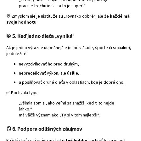
pracuje trochu inak – a to je super!“
💬 Zmyslom nie je uistiť, že sú „rovnako dobré“, ale že
každé má
svoju hodnotu
.
🧩
5. Keď jedno dieťa „vyniká“
Ak je jedno výrazne úspešnejšie (napr. v škole, športe či sociálne),
je dôležité:
nevyzdvihovať ho pred druhým,
nepreceňovať výkon, ale
úsilie
,
a posilňovať druhé dieťa v oblastiach, kde je dobré ono.
✅ Pochvala typu:
„Všimla som si, ako veľmi sa snažíš, keď ti to nejde
ľahko,“
má väčší význam ako „Ty si v tom najlepší“.
🪞
6. Podpora odlišných záujmov
Každé dieťa má právo mať
vlastné hobby
– aj keď to znamená