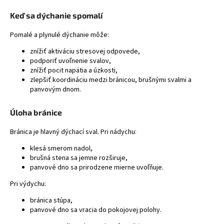
á
Keď sa dýchanie spomalí
j
Pomalé a plynulé dýchanie môže:
s
ť
znížiť aktiváciu stresovej odpovede,
podporiť uvoľnenie svalov,
?
znížiť pocit napätia a úzkosti,
zlepšiť koordináciu medzi bránicou, brušnými svalmi a
panvovým dnom.
Úloha bránice
HĽADAŤ
Bránica je hlavný dýchací sval. Pri nádychu:
klesá smerom nadol,
brušná stena sa jemne rozširuje,
panvové dno sa prirodzene mierne uvoľňuje.
Pri výdychu:
bránica stúpa,
panvové dno sa vracia do pokojovej polohy.