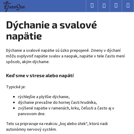
K
Prejsť
Hľadať
Nákup
M
Prihlásenie
na
o
obsah
Späť
Späť
košík
š
Dýchanie a svalové
í
Č
napätie
k
o
p
Dýchanie a svalové napätie sú úzko prepojené. Zmeny v dýchaní
o
môžu ovplyvniť napätie svalov a naopak, napätie v tele často mení
spôsob, akým dýchame.
t
r
Keď sme v strese alebo napätí
e
b
Typické je:
u
rýchlejšie a plytšie dýchanie,
j
dýchanie prevažne do hornej časti hrudníka,
zvýšené napätie v ramenách, krku, čeľusti a často aj v
e
panvovom dne.
t
Telo sa pripravuje na reakciu „boj alebo útek“, ktorú riadi
e
autonómny nervový systém.
n