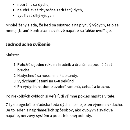
nebrániť sa dychu,
neudržiavať zbytočne zadržaný dych,
využívať dlhý výdych.
Mnohé ženy zistia, že keď sa sústredia na plynulý výdych, telo sa
menej „bráni“ kontrakcii a svalové napätie sa ľahšie uvoľňuje.
Jednoduché cvičenie
Skúste:
Položiť si jednu ruku na hrudník a druhú na spodnú časť
brucha.
Nadýchnuť sa nosom na 4 sekundy.
Vydýchnuť ústami na 6–8 sekúnd.
Pri výdychu vedome uvoľniť ramená, čeľusť a brucho.
Po niekoľkých cykloch si veľa ľudí všimne pokles napätia v tele.
Z fyziologického hľadiska teda dýchanie nie je len výmena vzduchu.
Je to jeden z najpriamejších spôsobov, ako ovplyvniť svalové
napätie, nervový systém a pocit telesnej pohody.