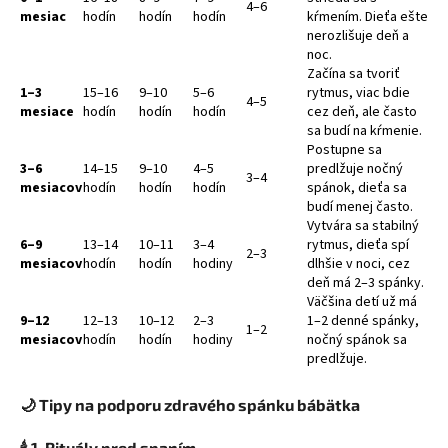
4–6
mesiac
hodín
hodín
hodín
kŕmením. Dieťa ešte
nerozlišuje deň a
noc.
Začína sa tvoriť
1–3
15–16
9–10
5–6
rytmus, viac bdie
4–5
mesiace
hodín
hodín
hodín
cez deň, ale často
sa budí na kŕmenie.
Postupne sa
3–6
14–15
9–10
4–5
predlžuje nočný
3–4
mesiacov
hodín
hodín
hodín
spánok, dieťa sa
budí menej často.
Vytvára sa stabilný
6–9
13–14
10–11
3–4
rytmus, dieťa spí
2–3
mesiacov
hodín
hodín
hodiny
dlhšie v noci, cez
deň má 2–3 spánky.
Väčšina detí už má
9–12
12–13
10–12
2–3
1–2 denné spánky,
1–2
mesiacov
hodín
hodín
hodiny
nočný spánok sa
predlžuje.
🌙
Tipy na podporu zdravého spánku bábätka
🕯️ 1.
Rituály pred spaním