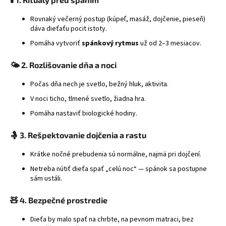
Rovnaký večerný postup (kúpeľ, masáž, dojčenie, pieseň)
dáva dieťaťu pocit istoty.
Pomáha vytvoriť
spánkový rytmus
už od 2–3 mesiacov.
🌤️ 2.
Rozlišovanie dňa a noci
Počas dňa nech je svetlo, bežný hluk, aktivita.
V noci ticho, tlmené svetlo, žiadna hra.
Pomáha nastaviť biologické hodiny.
🤱 3.
Rešpektovanie dojčenia a rastu
Krátke nočné prebudenia sú normálne, najmä pri dojčení.
Netreba nútiť dieťa spať „celú noc“ — spánok sa postupne
sám ustáli.
🧸 4.
Bezpečné prostredie
Dieťa by malo spať na chrbte, na pevnom matraci, bez