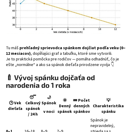
á
j
s
ť
?
Tu máš
prehľadný sprievodca spánkom dojčiat podľa veku (0–
12 mesiacov)
, dopĺňajúci graf a tabuľku, ktoré sme vytvorili.
Je to praktická pomôcka pre rodičov — pomáha odhadnúť, čo je
ešte „normálne“ a ako sa spánok dieťaťa prirodzene vyvíja 👇
HĽADAŤ
🍼
Vývoj spánku dojčaťa od
narodenia do 1 roka
😴
🌙
🌞
💤
Počet
💡
🕒
Vek
Celkový
Spánok
Denný
denných
Charakteristika
dieťaťa
spánok
v noci
spánok
spánkov
spánku
/ 24 h
Spánok je
nepravidelný,
0–1
16–18
8–9
7–9
strieda sa s