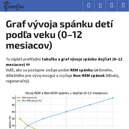
K
Prejsť
Hľadať
Nákup
M
Prihlásenie
na
o
obsah
Späť
Späť
košík
š
Graf vývoja spánku detí
í
Č
podľa veku (0–12
k
o
mesiacov)
p
o
Tu nájdeš prehľadnú
tabuľku a graf vývoja spánku dojčiat (0–12
t
mesiacov)
💤
r
Vidíš, ako sa postupne znižuje podiel
REM spánku
(aktívneho,
e
dôležitého pre vývoj mozgu) a zvyšuje
Non-REM spánok
(hlboký,
regeneračný).
b
u
j
e
t
e
n