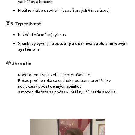
vankúšov a hračiek.
Ideálne v izbe s rodičmi (aspoň prvých 6 mesiacov).
⏳ 5.
Trpezlivosť
Každé dieťa má iný rytmus.
Spánkový vývoj je
postupný a dozrieva spolu s nervovým
systémom
.
🩵
Zhrnutie
Novorodenci spia veľa, ale prerušovane.
Počas prvého roka sa spánok postupne predlžuje v
noci, klesá počet denných spánkov
a mozog dieťaťa sa počas REM fázy učí, rastie a vyvíja.