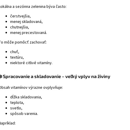
Lokálna a sezónna zelenina býva často:
čerstvejšia,
menej skladovaná,
chutnejšia,
menej precestovaná.
To môže pomôcť zachovať:
chuť,
textúru,
niektoré citlivé vitamíny.
❄️ Spracovanie a skladovanie – veľký vplyv na živiny
Obsah vitamínov výrazne ovplyvňuje:
dĺžka skladovania,
teplota,
svetlo,
spôsob varenia.
Napríklad: