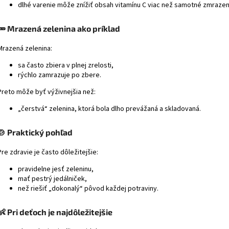
dlhé varenie môže znížiť obsah vitamínu C viac než samotné zmrazen
🥕 Mrazená zelenina ako príklad
Mrazená zelenina:
sa často zbiera v plnej zrelosti,
rýchlo zamrazuje po zbere.
Preto môže byť výživnejšia než:
„čerstvá“ zelenina, ktorá bola dlho prevážaná a skladovaná.
🍲 Praktický pohľad
Pre zdravie je často dôležitejšie:
pravidelne jesť zeleninu,
mať pestrý jedálniček,
než riešiť „dokonalý“ pôvod každej potraviny.
👶 Pri deťoch je najdôležitejšie