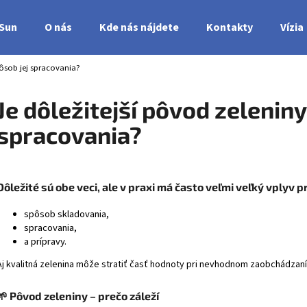
nSun
O nás
Kde nás nájdete
Kontakty
Vízia
pôsob jej spracovania?
Čo potrebujete nájsť?
Je dôležitejší pôvod zeleniny
spracovania?
HĽADAŤ
Dôležité sú obe veci, ale v praxi má často veľmi veľký vplyv p
spôsob skladovania,
spracovania,
a prípravy.
Aj kvalitná zelenina môže stratiť časť hodnoty pri nevhodnom zaobchádzaní
🌱 Pôvod zeleniny – prečo záleží