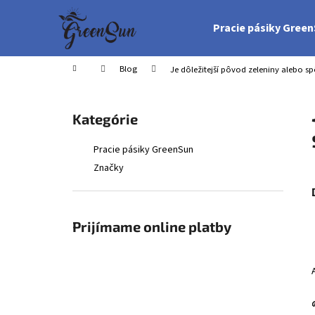
K
Prejsť
na
o
Pracie pásiky Gree
obsah
Späť
Späť
š
do
do
í
Domov
Blog
Je dôležitejší pôvod zeleniny alebo s
obchodu
obchodu
k
B
o
Preskočiť
Kategórie
č
kategórie
n
Pracie pásiky GreenSun
ý
Značky
p
a
n
Prijímame online platby
e
l