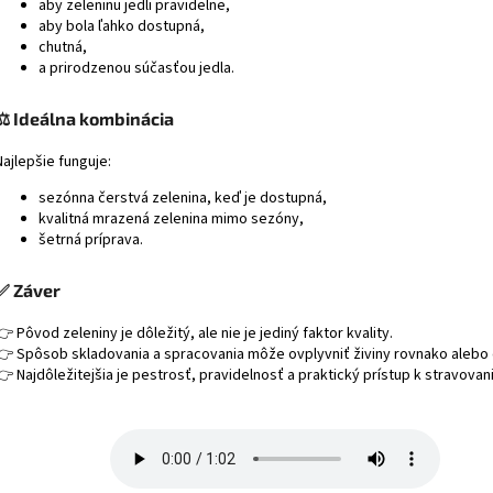
aby zeleninu jedli pravidelne,
aby bola ľahko dostupná,
chutná,
a prirodzenou súčasťou jedla.
⚖️ Ideálna kombinácia
Najlepšie funguje:
sezónna čerstvá zelenina, keď je dostupná,
kvalitná mrazená zelenina mimo sezóny,
šetrná príprava.
✅ Záver
👉 Pôvod zeleniny je dôležitý, ale nie je jediný faktor kvality.
👉 Spôsob skladovania a spracovania môže ovplyvniť živiny rovnako alebo 
👉 Najdôležitejšia je pestrosť, pravidelnosť a praktický prístup k stravovani