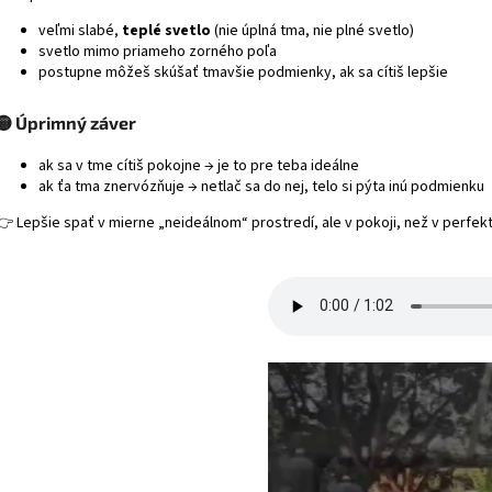
veľmi slabé,
teplé svetlo
(nie úplná tma, nie plné svetlo)
svetlo mimo priameho zorného poľa
postupne môžeš skúšať tmavšie podmienky, ak sa cítiš lepšie
🟡 Úprimný záver
ak sa v tme cítiš pokojne → je to pre teba ideálne
ak ťa tma znervózňuje → netlač sa do nej, telo si pýta inú podmienku
👉 Lepšie spať v mierne „neideálnom“ prostredí, ale v pokoji, než v perfe