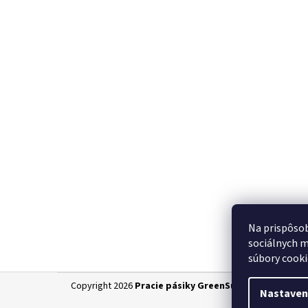
Na prispôsob
sociálnych m
súbory cooki
Z
Copyright 2026
Pracie pásiky GreenSun
. Všetky práva 
Nastaven
á