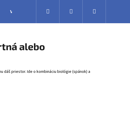
Hľadať
Prihlásenie
Nákupný
Výroba
Obchodné podmienky
Veľkoobchodná 
košík
rtná alebo
u dáš priestor. Ide o kombináciu biológie (spánok) a