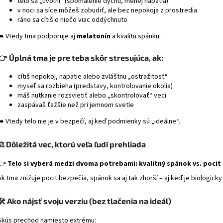
telo sa „uvoľní“ (spomalenie dychu, menej napätia)
v noci sa síce môžeš zobudiť, ale bez nepokoja z prostredia
ráno sa cítiš o niečo viac oddýchnuto
➡️ Vtedy tma podporuje aj
melatonín
a kvalitu spánku.
👉 Úplná tma je pre teba skôr stresujúca, ak:
cítiš nepokoj, napätie alebo zvláštnu „ostražitosť“
myseľ sa rozbieha (predstavy, kontrolovanie okolia)
máš nutkanie rozsvietiť alebo „skontrolovať“ veci
zaspávaš ťažšie než pri jemnom svetle
➡️ Vtedy telo nie je v bezpečí, aj keď podmienky sú „ideálne“.
⚖️ Dôležitá vec, ktorú veľa ľudí prehliada
👉
Telo si vyberá medzi dvoma potrebami: kvalitný spánok vs. pocit
Ak tma znižuje pocit bezpečia, spánok sa aj tak zhorší – aj keď je biologicky
🛠️ Ako nájsť svoju verziu (bez tlačenia na ideál)
Skús prechod namiesto extrému: