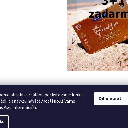
PREDCHÁDZAJÚCI ČLÁNOK
enie obsahu a reklám, poskytovanie funkcií
Odmietnuť
édií a analýzu návštevnosti používame
e. Viac informácií
tu
.
vyhradené.
Upraviť nastavenie cookies
ie