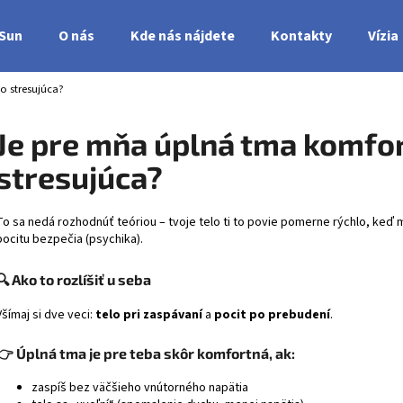
nSun
O nás
Kde nás nájdete
Kontakty
Vízia
o stresujúca?
Čo potrebujete nájsť?
Je pre mňa úplná tma komfo
stresujúca?
HĽADAŤ
To sa nedá rozhodnúť teóriou – tvoje telo ti to povie pomerne rýchlo, keď m
pocitu bezpečia (psychika).
🔍 Ako to rozlíšiť u seba
Všímaj si dve veci:
telo pri zaspávaní
a
pocit po prebudení
.
👉 Úplná tma je pre teba skôr komfortná, ak:
zaspíš bez väčšieho vnútorného napätia