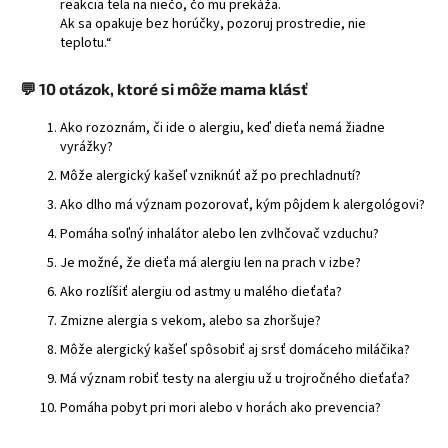
reakcia tela na niečo, čo mu prekáža.
Ak sa opakuje bez horúčky, pozoruj prostredie, nie
teplotu.“
💬
10 otázok, ktoré si môže mama klásť
Ako rozoznám, či ide o alergiu, keď dieťa nemá žiadne
vyrážky?
Môže alergický kašeľ vzniknúť až po prechladnutí?
Ako dlho má význam pozorovať, kým pôjdem k alergológovi?
Pomáha soľný inhalátor alebo len zvlhčovač vzduchu?
Je možné, že dieťa má alergiu len na prach v izbe?
Ako rozlíšiť alergiu od astmy u malého dieťaťa?
Zmizne alergia s vekom, alebo sa zhoršuje?
Môže alergický kašeľ spôsobiť aj srsť domáceho miláčika?
Má význam robiť testy na alergiu už u trojročného dieťaťa?
Pomáha pobyt pri mori alebo v horách ako prevencia?