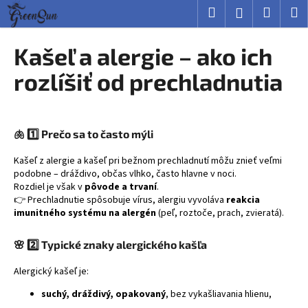
K
Prejsť
Hľadať
Nákup
M
Prihlásenie
na
o
obsah
Späť
Späť
košík
š
Kašeľ a alergie – ako ich
í
Č
rozlíšiť od prechladnutia
k
o
p
o
🫁
1️⃣ Prečo sa to často mýli
t
Kašeľ z alergie a kašeľ pri bežnom prechladnutí môžu znieť veľmi
r
podobne – dráždivo, občas vlhko, často hlavne v noci.
e
Rozdiel je však v
pôvode a trvaní
.
b
👉 Prechladnutie spôsobuje vírus, alergiu vyvoláva
reakcia
imunitného systému na alergén
(peľ, roztoče, prach, zvieratá).
u
j
🌸
2️⃣ Typické znaky alergického kašľa
e
t
Alergický kašeľ je:
e
suchý, dráždivý, opakovaný
, bez vykašliavania hlienu,
n