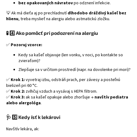
bez opakovaných návratov
po odznení infekcie.
💡 Ak má dieťa aj po prechladnutí
dlhodobo dráždivý kašeľ bez
hlienu
, treba myslieť na alergiu alebo astmatickú zložku.
🧪
4️⃣ Ako pomôcť pri podozrení na alergiu
✅
Pozoruj vzorce:
Kedy sa kašeľ objavuje (len vonku, v noci, po kontakte so
zvieraťom)?
Zlepšuje sa v určitom prostredí (napr. na dovolenke pri mori)?
✅
Krok 1:
vyvetraj izbu, odstráň prach, per závesy a posteľnú
bielizeň pri 60 °C.
✅
Krok 2:
zvlhčuj vzduch a vysávaj s HEPA filtrom.
✅
Krok 3:
ak sa kašeľ opakuje alebo zhoršuje →
navštív pediatra
alebo alergológa
.
🩺
5️⃣ Kedy ísť k lekárovi
Navštív lekára, ak: