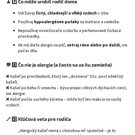
🧘
7️⃣ Čo môže urobiť rodič doma
Udržiavaj
čistý, chladnejší a vlhký vzduch
v izbe.
Používaj
hypoalergénne poťahy
na matrace a vankúše.
Nepoužívaj osviežovače vzduchu a parfumované čistiace
prostriedky.
Ak má dieťa alergiu na peľ,
vetraj ráno alebo po daždi
, nie
počas dňa.
💬
8️⃣ Čo nie je alergia (a často sa za ňu zamieňa)
❌ Kašeľ po prechladnutí, ktorý len „doznieva“ (tzv. post infekčný
kašeľ).
❌ Kašeľ po behu či smiechu – býva prejav citlivých dýchacích ciest,
nie alergie.
❌ Kašeľ počas suchého kúrenia – môže byť len reakcia na suchý
vzduch.
🪄
9️⃣ Kľúčová veta pre rodiča
„Alergický kašeľ nemá s chorobou nič spoločné – je to