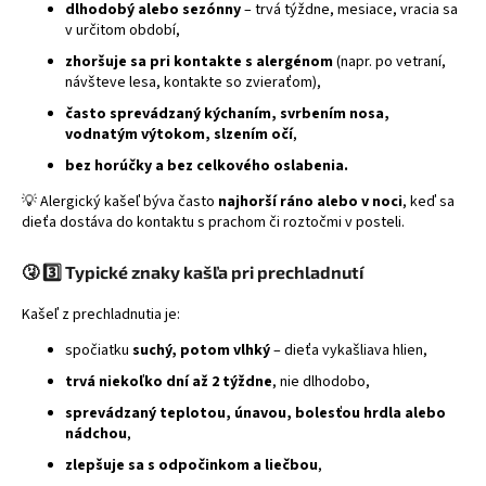
dlhodobý alebo sezónny
– trvá týždne, mesiace, vracia sa
á
v určitom období,
j
zhoršuje sa pri kontakte s alergénom
(napr. po vetraní,
s
návšteve lesa, kontakte so zvieraťom),
ť
často sprevádzaný kýchaním, svrbením nosa,
vodnatým výtokom, slzením očí
,
?
bez horúčky a bez celkového oslabenia.
💡 Alergický kašeľ býva často
najhorší ráno alebo v noci
, keď sa
dieťa dostáva do kontaktu s prachom či roztočmi v posteli.
HĽADAŤ
🤧
3️⃣ Typické znaky kašľa pri prechladnutí
Kašeľ z prechladnutia je:
spočiatku
suchý, potom vlhký
– dieťa vykašliava hlien,
trvá niekoľko dní až 2 týždne
, nie dlhodobo,
sprevádzaný teplotou, únavou, bolesťou hrdla alebo
nádchou
,
zlepšuje sa s odpočinkom a liečbou
,