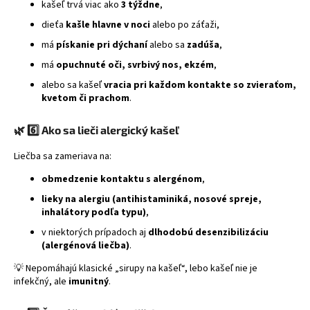
kašeľ trvá viac ako
3 týždne
,
dieťa
kašle hlavne v noci
alebo po záťaži,
má
pískanie pri dýchaní
alebo sa
zadúša
,
má
opuchnuté oči, svrbivý nos, ekzém
,
alebo sa kašeľ
vracia pri každom kontakte so zvieraťom,
kvetom či prachom
.
🌿
6️⃣ Ako sa lieči alergický kašeľ
Liečba sa zameriava na:
obmedzenie kontaktu s alergénom
,
lieky na alergiu (antihistaminiká, nosové spreje,
inhalátory podľa typu)
,
v niektorých prípadoch aj
dlhodobú desenzibilizáciu
(alergénová liečba)
.
💡 Nepomáhajú klasické „sirupy na kašeľ“, lebo kašeľ nie je
infekčný, ale
imunitný
.