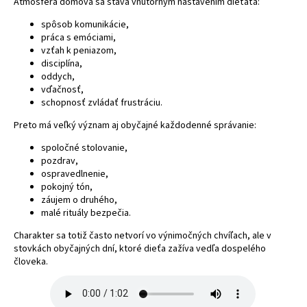
Atmosféra domova sa stáva vnútorným nastavením dieťaťa:
spôsob komunikácie,
práca s emóciami,
vzťah k peniazom,
disciplína,
oddych,
vďačnosť,
schopnosť zvládať frustráciu.
Preto má veľký význam aj obyčajné každodenné správanie:
spoločné stolovanie,
pozdrav,
ospravedlnenie,
pokojný tón,
záujem o druhého,
malé rituály bezpečia.
Charakter sa totiž často netvorí vo výnimočných chvíľach, ale v
stovkách obyčajných dní, ktoré dieťa zažíva vedľa dospelého
človeka.