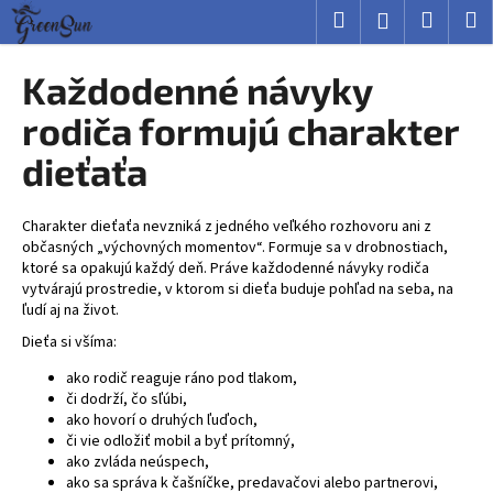
K
Prejsť
Hľadať
Nákup
M
Prihlásenie
na
o
obsah
Späť
Späť
košík
š
Každodenné návyky
í
Č
rodiča formujú charakter
k
o
dieťaťa
p
o
Charakter dieťaťa nevzniká z jedného veľkého rozhovoru ani z
t
občasných „výchovných momentov“. Formuje sa v drobnostiach,
r
ktoré sa opakujú každý deň. Práve každodenné návyky rodiča
e
vytvárajú prostredie, v ktorom si dieťa buduje pohľad na seba, na
ľudí aj na život.
b
Dieťa si všíma:
u
j
ako rodič reaguje ráno pod tlakom,
či dodrží, čo sľúbi,
e
ako hovorí o druhých ľuďoch,
t
či vie odložiť mobil a byť prítomný,
e
ako zvláda neúspech,
ako sa správa k čašníčke, predavačovi alebo partnerovi,
n