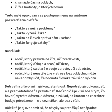
či si nájde čas na oddych,
á
či žije hodnoty, o ktorých hovorí.
j
Tieto malé opakovania sa postupne menia na vnútorné
s
presvedčenia dieťaťa:
ť
„Takto sa riešia problémy.“
?
„Takto vyzerá láska.“
„Takto sa človek správa sám k sebe.“
„Takto fungujú vzťahy.“
Napríklad:
HĽADAŤ
rodič, ktorý pravidelne číta, učí zvedavosti,
rodič, ktorý ďakuje a prosí, učí úcte,
rodič, ktorý sa stará o svoje zdravie, učí sebaúcte,
rodič, ktorý neustále žije v strese bez oddychu, môže
nevedomky učiť, že hodnota človeka závisí od výkonu.
Deti veľmi citlivo vnímajú konzistentnosť. Nepotrebujú dokonalosť,
ale predvídateľnosť a pravdivosť. Keď rodič žije v súlade s tým, čo
hovorí, vytvára dôveru. A dôvera je základ, na ktorom sa charakter
buduje prirodzene — nie cez nátlak, ale cez vzťah.
Dôležité je aj uvedomiť si, že návyky sa prenášajú nenápadne.