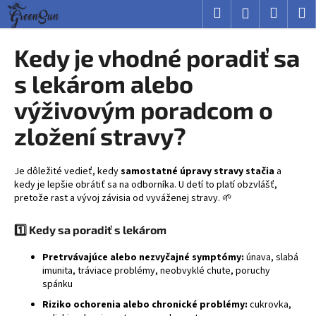
K
Prejsť
Hľadať
Nákup
M
Prihlásenie
na
o
obsah
Späť
Späť
košík
š
Kedy je vhodné poradiť sa
í
Č
s lekárom alebo
k
o
výživovým poradcom o
p
zložení stravy?
o
t
r
Je dôležité vedieť, kedy
samostatné úpravy stravy stačia
a
e
kedy je lepšie obrátiť sa na odborníka. U detí to platí obzvlášť,
pretože rast a vývoj závisia od vyváženej stravy. 🌱
b
u
1️⃣ Kedy sa poradiť s lekárom
j
e
Pretrvávajúce alebo nezvyčajné symptómy:
únava, slabá
imunita, tráviace problémy, neobvyklé chute, poruchy
t
spánku
e
Riziko ochorenia alebo chronické problémy:
cukrovka,
n