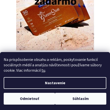
Na prispôsobenie obsahu a reklám, poskytovanie funkcií
sociálnych médií a analýzu návštevnosti používame súbory
PREDCHÁDZAJÚCI ČLÁNOK
ĎALŠÍ ČLÁNOK
cookie. Viac informácií
tu
.
Nastavenie
Z
Vytvoril Shoptet
á
Copyright 2026
Pracie pásiky GreenSun
. Všetky práva vyhradené.
p
Odmietnuť
Súhlasím
Upraviť nastavenie cookies
ä