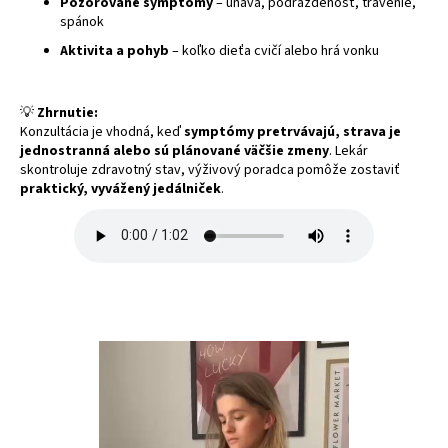
Pozorované symptómy
– únava, podráždenosť, trávenie,
spánok
Aktivita a pohyb
– koľko dieťa cvičí alebo hrá vonku
💡
Zhrnutie:
Konzultácia je vhodná, keď
symptómy pretrvávajú, strava je
jednostranná alebo sú plánované väčšie zmeny
. Lekár
skontroluje zdravotný stav, výživový poradca pomôže zostaviť
praktický, vyvážený jedálniček
.