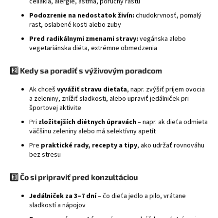
celiakia, alergie, astma, poruchy rastu
á
Podozrenie na nedostatok živín:
chudokrvnosť, pomalý
j
rast, oslabené kosti alebo zuby
s
Pred radikálnymi zmenami stravy:
vegánska alebo
ť
vegetariánska diéta, extrémne obmedzenia
?
2️⃣ Kedy sa poradiť s výživovým poradcom
Ak chceš
vyvážiť stravu dieťaťa
, napr. zvýšiť príjem ovocia
a zeleniny, znížiť sladkosti, alebo upraviť jedálniček pri
športovej aktivite
HĽADAŤ
Pri
zložitejších diétnych úpravách
– napr. ak dieťa odmieta
väčšinu zeleniny alebo má selektívny apetít
Pre
praktické rady, recepty a tipy
, ako udržať rovnováhu
bez stresu
3️⃣ Čo si pripraviť pred konzultáciou
Jedálniček za 3–7 dní
– čo dieťa jedlo a pilo, vrátane
sladkostí a nápojov