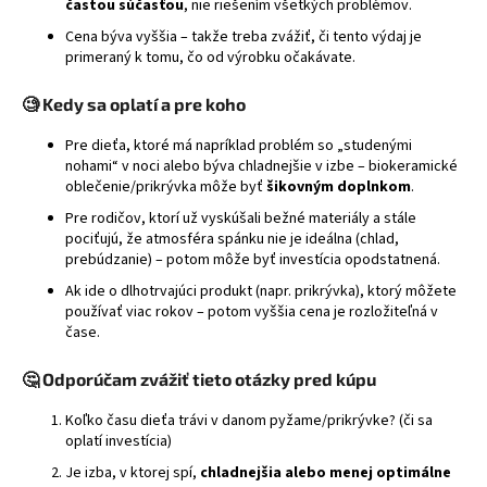
častou súčasťou
, nie riešením všetkých problémov.
Cena býva vyššia – takže treba zvážiť, či tento výdaj je
primeraný k tomu, čo od výrobku očakávate.
🧐 Kedy sa oplatí a pre koho
Pre dieťa, ktoré má napríklad problém so „studenými
nohami“ v noci alebo býva chladnejšie v izbe – biokeramické
oblečenie/prikrývka môže byť
šikovným doplnkom
.
Pre rodičov, ktorí už vyskúšali bežné materiály a stále
pociťujú, že atmosféra spánku nie je ideálna (chlad,
prebúdzanie) – potom môže byť investícia opodstatnená.
Ak ide o dlhotrvajúci produkt (napr. prikrývka), ktorý môžete
používať viac rokov – potom vyššia cena je rozložiteľná v
čase.
🤔 Odporúčam zvážiť tieto otázky pred kúpu
Koľko času dieťa trávi v danom pyžame/prikrývke? (či sa
oplatí investícia)
Je izba, v ktorej spí,
chladnejšia alebo menej optimálne