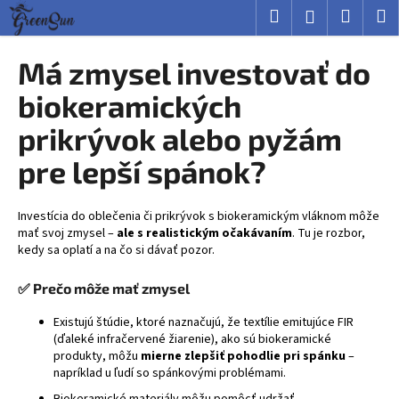
K
Prejsť
Hľadať
Nákup
M
Prihlásenie
na
o
obsah
Späť
Späť
košík
š
Má zmysel investovať do
í
Č
biokeramických
k
o
prikrývok alebo pyžám
p
pre lepší spánok?
o
t
r
Investícia do oblečenia či prikrývok s biokeramickým vláknom môže
e
mať svoj zmysel –
ale s realistickým očakávaním
. Tu je rozbor,
kedy sa oplatí a na čo si dávať pozor.
b
u
✅ Prečo môže mať zmysel
j
Existujú štúdie, ktoré naznačujú, že textílie emitujúce FIR
e
(ďaleké infračervené žiarenie), ako sú biokeramické
t
produkty, môžu
mierne zlepšiť pohodlie pri spánku
–
e
napríklad u ľudí so spánkovými problémami.
n
Biokeramické materiály môžu pomôcť udržať