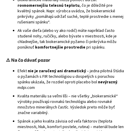
rovnomernejšiu telesnú teplotu
, čo je dôležité pre
á
kvalitný spánok. Napr. výrobca uvádza, že biokeramické
j
prikrývky „pomáhajú udržať suché, teplé prostredie s menej
s
rušeniami spánku“.
ť
Ak vaše dieťa (alebo vy ako rodič) máte napríklad často
studené nohy, ručičky, alebo bývate v miestnosti, kde je
?
chladnejšie, tak biokeramické pyžamo či prikrývka môžu
ponúknuť
komfortnejšie prostredie
pri spánku.
⚠️ Na čo dávať pozor
HĽADAŤ
Efekt
nie je zaručený ani dramatický
– jedna pilotná štúdia
o pyžamách s FIR technológiou u dospelých s poruchou
spánku ukázala, že rozdiel oproti placebo bol
nevýrazný
.
mdpi.com
Kvalita materiálu sa veľmi líši – nie všetky „biokeramické“
výrobky používajú rovnakú technológiu alebo rovnaké
množstvo minerálnych častíc. Výsledok preto môže byť
značne variabilný.
Spánok a jeho kvalita závisia od veľa faktorov (teplota
miestnosti, hluk, komfort postele, rutina) – materiál bude len