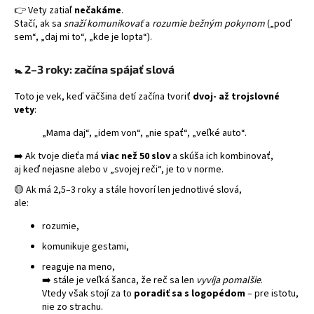
👉 Vety zatiaľ
nečakáme
.
á
Stačí, ak sa
snaží komunikovať
a
rozumie bežným pokynom
(„poď
j
sem“, „daj mi to“, „kde je lopta“).
s
ť
🚼
2–3 roky: začína spájať slová
?
Toto je vek, keď väčšina detí začína tvoriť
dvoj- až trojslovné
vety
:
„Mama daj“, „idem von“, „nie spať“, „veľké auto“.
➡️ Ak tvoje dieťa má
viac než 50 slov
a skúša ich kombinovať,
HĽADAŤ
aj keď nejasne alebo v „svojej reči“, je to v norme.
🟡 Ak má 2,5–3 roky a stále hovorí len jednotlivé slová,
ale:
rozumie,
komunikuje gestami,
reaguje na meno,
➡️ stále je veľká šanca, že reč sa len
vyvíja pomalšie
.
Vtedy však stojí za to
poradiť sa s logopédom
– pre istotu,
nie zo strachu.