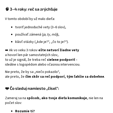
🧠
3–4 roky: reč sa zrýchľuje
V tomto období by už malo dieťa:
tvoriť jednoduché vety (3–6 slov),
používať zámená (
ja, ty, môj
),
klásť otázky („kde je?“, „čo to je?“).
➡️ Ak vo veku 3 rokov
ešte netvorí žiadne vety
a hovorí len pár samostatných slov,
to už je signál, že treba reč
cielene podporiť
–
ideálne s logopédom alebo včasnou intervenciou.
Nie preto, že by sa „niečo pokazilo“,
ale preto, že
čím skôr sa reč podporí, tým ľahšie sa dobehne
.
❤️ Čo sleduj namiesto „čísel“:
Zameraj sa na
spôsob, ako tvoje dieťa komunikuje
, nie len na
počet slov:
Rozumie ti?