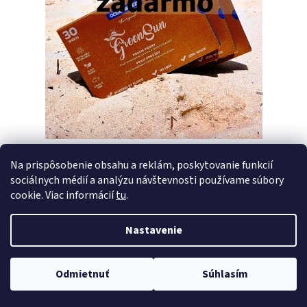
Na prispôsobenie obsahu a reklám, poskytovanie funkcií
sociálnych médií a analýzu návštevnosti používame súbory
PREDCHÁDZAJÚCI ČLÁNOK
ĎALŠÍ ČLÁNOK
cookie. Viac informácií
tu
.
Nastavenie
Z
Vytvoril Shoptet
á
Copyright 2026
Pracie pásiky GreenSun
. Všetky práva vyhradené.
p
Odmietnuť
Súhlasím
Upraviť nastavenie cookies
ä
t