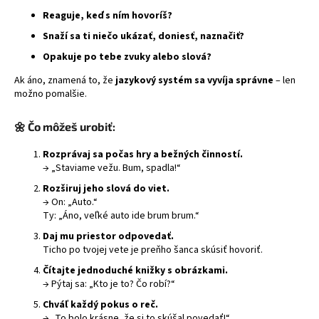
Reaguje, keď s ním hovoríš?
Snaží sa ti niečo ukázať, doniesť, naznačiť?
Opakuje po tebe zvuky alebo slová?
Ak áno, znamená to, že
jazykový systém sa vyvíja správne
– len
možno pomalšie.
🌼 Čo môžeš urobiť:
Rozprávaj sa počas hry a bežných činností.
→ „Staviame vežu. Bum, spadla!“
Rozširuj jeho slová do viet.
→ On: „Auto.“
Ty: „Áno, veľké auto ide brum brum.“
Daj mu priestor odpovedať.
Ticho po tvojej vete je preňho šanca skúsiť hovoriť.
Čítajte jednoduché knižky s obrázkami.
→ Pýtaj sa: „Kto je to? Čo robí?“
Chváľ každý pokus o reč.
→ „To bolo krásne, že si to skúšal povedať!“