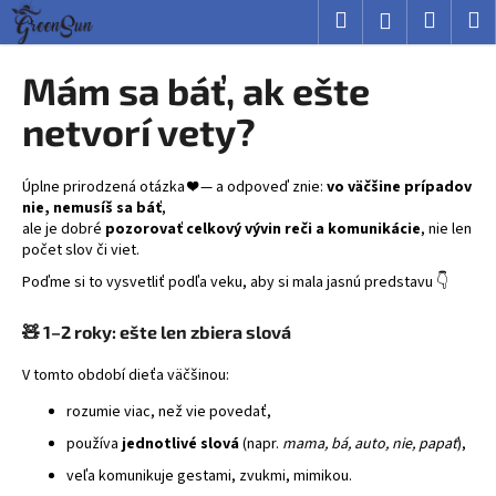
K
Prejsť
Hľadať
Nákup
M
Prihlásenie
na
o
obsah
Späť
Späť
košík
š
Mám sa báť, ak ešte
í
Č
netvorí vety?
k
o
p
Úplne prirodzená otázka ❤️ — a odpoveď znie:
vo väčšine prípadov
o
nie, nemusíš sa báť
,
ale je dobré
pozorovať celkový vývin reči a komunikácie
, nie len
t
počet slov či viet.
r
Poďme si to vysvetliť podľa veku, aby si mala jasnú predstavu 👇
e
b
🧸
1–2 roky: ešte len zbiera slová
u
j
V tomto období dieťa väčšinou:
e
rozumie viac, než vie povedať,
t
používa
jednotlivé slová
(napr.
mama, bá, auto, nie, papať
),
e
veľa komunikuje gestami, zvukmi, mimikou.
n