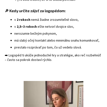
🔎 Kedy určite zájsť za logopédom:
v
2 rokoch
nemá žiadne zrozumiteľné slovo,
v
2,5–3 rokoch
ešte netvorí dvojice slov,
nerozumie bežným pokynom,
má slabý očný kontakt alebo minimálnu snahu komunikovať,
prestalo rozprávať po tom, čo už vedelo slová.
➡️ Logopéd ti ukáže jednoduché hry a stratégie, ako reč rozbehnúť
– často sa pokrok dostaví rýchlo.