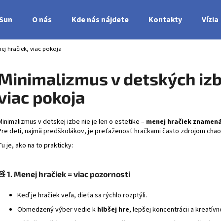
nSun
O nás
Kde nás nájdete
Kontakty
Vízia
ej hračiek, viac pokoja
Čo potrebujete nájsť?
Minimalizmus v detských izb
viac pokoja
HĽADAŤ
Minimalizmus v detskej izbe nie je len o estetike –
menej hračiek znamená 
Pre deti, najmä predškolákov, je preťaženosť hračkami často zdrojom chao
Tu je, ako na to prakticky:
🧸
1. Menej hračiek = viac pozornosti
Keď je hračiek veľa, dieťa sa rýchlo rozptýli.
Obmedzený výber vedie k
hlbšej hre
, lepšej koncentrácii a kreatív