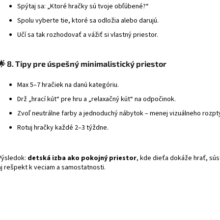
Spýtaj sa: „Ktoré hračky sú tvoje obľúbené?“
Spolu vyberte tie, ktoré sa odložia alebo darujú.
Učí sa tak rozhodovať a vážiť si vlastný priestor.
🌟
8. Tipy pre úspešný minimalistický priestor
Max 5–7 hračiek na danú kategóriu.
Drž „hrací kút“ pre hru a „relaxačný kút“ na odpočinok.
Zvoľ neutrálne farby a jednoduchý nábytok – menej vizuálneho rozptý
Rotuj hračky každé 2–3 týždne.
Výsledok:
detská izba ako pokojný priestor
, kde dieťa dokáže hrať, sús
aj rešpekt k veciam a samostatnosti.