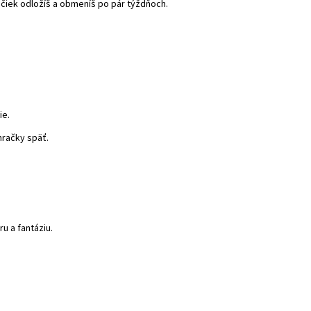
račiek odložíš a obmeníš po pár týždňoch.
ie.
 hračky späť.
u a fantáziu.