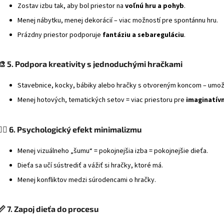
Zostav izbu tak, aby bol priestor na
voľnú hru a pohyb
.
Menej nábytku, menej dekorácií – viac možností pre spontánnu hru.
Prázdny priestor podporuje
fantáziu a sebareguláciu
.
🎨
5. Podpora kreativity s jednoduchými hračkami
Stavebnice, kocky, bábiky alebo hračky s otvoreným koncom – umož
Menej hotových, tematických setov = viac priestoru pre
imaginatív
‍♀️
6. Psychologický efekt minimalizmu
Menej vizuálneho „šumu“ = pokojnejšia izba = pokojnejšie dieťa.
Dieťa sa učí sústrediť a vážiť si hračky, ktoré má.
Menej konfliktov medzi súrodencami o hračky.
📏
7. Zapoj dieťa do procesu