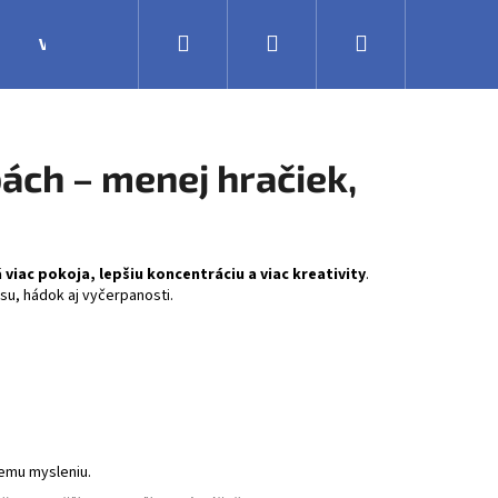
Hľadať
Prihlásenie
Nákupný
Výroba
Obchodné podmienky
Veľkoobchodná 
košík
ách – menej hračiek,
viac pokoja, lepšiu koncentráciu a viac kreativity
.
su, hádok aj vyčerpanosti.
nemu mysleniu.