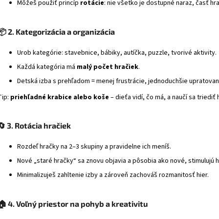
Môžeš použiť princíp
rotácie
: nie všetko je dostupné naraz, časť h
📦
2. Kategorizácia a organizácia
Urob kategórie: stavebnice, bábiky, autíčka, puzzle, tvorivé aktivity.
Každá kategória má
malý počet hračiek
.
Detská izba s prehľadom = menej frustrácie, jednoduchšie upratovan
Tip:
priehľadné krabice alebo koše
– dieťa vidí, čo má, a naučí sa triediť
🔄
3. Rotácia hračiek
Rozdeľ hračky na 2–3 skupiny a pravidelne ich meníš.
Nové „staré hračky“ sa znovu objavia a pôsobia ako nové, stimulujú hr
Minimalizuješ zahltenie izby a zároveň zachováš rozmanitosť hier.
🏠
4. Voľný priestor na pohyb a kreativitu