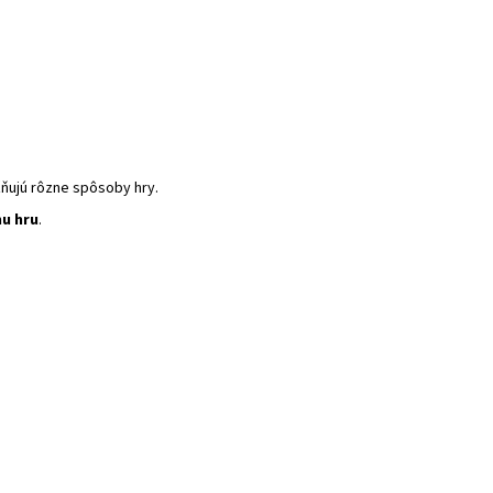
ňujú rôzne spôsoby hry.
nu hru
.