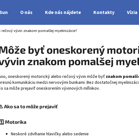
nSun
O nás
Kde nás nájdete
Kontakty
Vízia
 rečový vývin znakom pomalšej myelinizácie?
Čo potrebujete nájsť?
Môže byť oneskorený motori
vývin znakom pomalšej myel
HĽADAŤ
Áno, oneskorený motorický alebo rečový vývin môže byť
znakom pomalše
presnú komunikáciu medzi nervovými bunkami. Bez dostatočnej myelinizáci
čo sa môže prejaviť oneskorením vývinových míľnikov.
⚠️
Ako sa to môže prejaviť
1️⃣ Motorika
Neskoré zdvíhanie hlavičky alebo sedenie