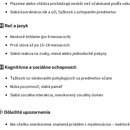
Plazenie alebo chôdza prichádzajú neskôr než očakávané podľa vek
Slabá koordinácia rúk a očí, ťažkosti s uchopením predmetov
2️⃣ Reč a jazyk
Neskoré brblanie (po 6 mesiacoch)
Prvé slová až po 15–18 mesiacoch
Slabá reakcia na zvuky, mená alebo jednoduché pokyny
3️⃣ Kognitívne a sociálne schopnosti
Ťažkosti so sledovaním pohybujúcich sa predmetov očami
Nízka pozornosť, slabá pamäť
Slabá sociálna interakcia, oneskorený sociálny úsmev
🩺
Dôležité upozornenia
Nie všetko oneskorenie znamená problém s myelinizáciou – niektoré 