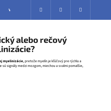
Hľadať
Prihlásenie
Nákupný
Výroba
Obchodné podmienky
Veľkoobchodná 
košík
cký alebo rečový
inizácie?
j myelinizácie
, pretože myelín je kľúčový pre rýchlu a
e sú signály medzi mozgom, miechou a svalmi pomalšie,