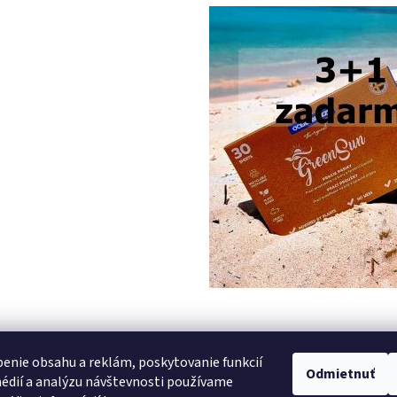
PREDCHÁDZAJÚCI ČLÁNOK
enie obsahu a reklám, poskytovanie funkcií
Odmietnuť
édií a analýzu návštevnosti používame