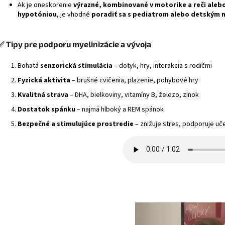
Ak je oneskorenie
výrazné, kombinované v motorike a reči aleb
hypotóniou
, je vhodné
poradiť sa s pediatrom alebo detským
✅
Tipy pre podporu myelinizácie a vývoja
Bohatá
senzorická stimulácia
– dotyk, hry, interakcia s rodičmi
Fyzická aktivita
– brušné cvičenia, plazenie, pohybové hry
Kvalitná strava
– DHA, bielkoviny, vitamíny B, železo, zinok
Dostatok spánku
– najmä hlboký a REM spánok
Bezpečné a stimulujúce prostredie
– znižuje stres, podporuje uč