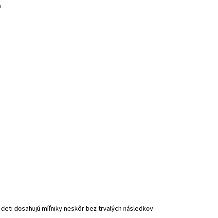
u
deti dosahujú míľniky neskôr bez trvalých následkov.