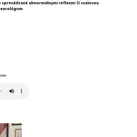
o sprevádzané abnormálnymi reflexmi či svalovou
 neurológom
.
enie