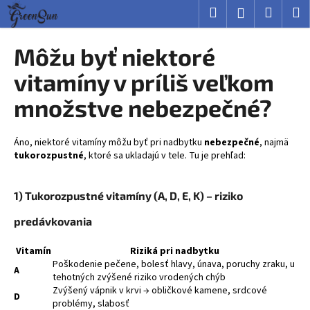
K
Prejsť
Hľadať
Nákup
M
Prihlásenie
na
o
obsah
Späť
Späť
košík
š
Môžu byť niektoré
í
Č
vitamíny v príliš veľkom
k
o
množstve nebezpečné?
p
o
Áno, niektoré vitamíny môžu byť pri nadbytku
nebezpečné
, najmä
t
tukorozpustné
, ktoré sa ukladajú v tele. Tu je prehľad:
r
e
1) Tukorozpustné vitamíny (A, D, E, K) – riziko
b
u
predávkovania
j
Vitamín
Riziká pri nadbytku
e
Poškodenie pečene, bolesť hlavy, únava, poruchy zraku, u
t
A
tehotných zvýšené riziko vrodených chýb
e
Zvýšený vápnik v krvi → obličkové kamene, srdcové
D
problémy, slabosť
n