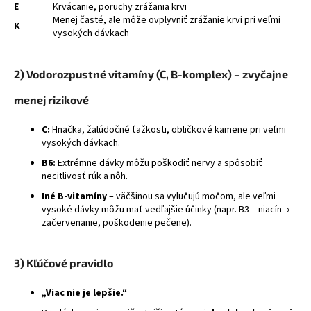
E
Krvácanie, poruchy zrážania krvi
á
Menej časté, ale môže ovplyvniť zrážanie krvi pri veľmi
K
j
vysokých dávkach
s
ť
2) Vodorozpustné vitamíny (C, B-komplex) – zvyčajne
?
menej rizikové
C:
Hnačka, žalúdočné ťažkosti, obličkové kamene pri veľmi
vysokých dávkach.
HĽADAŤ
B6:
Extrémne dávky môžu poškodiť nervy a spôsobiť
necitlivosť rúk a nôh.
Iné B-vitamíny
– väčšinou sa vylučujú močom, ale veľmi
vysoké dávky môžu mať vedľajšie účinky (napr. B3 – niacín →
začervenanie, poškodenie pečene).
3) Kľúčové pravidlo
„Viac nie je lepšie.“