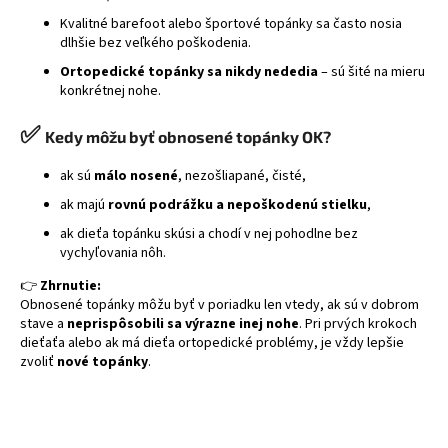
Kvalitné barefoot alebo športové topánky sa často nosia
dlhšie bez veľkého poškodenia.
Ortopedické topánky sa nikdy nededia
– sú šité na mieru
konkrétnej nohe.
✅
Kedy môžu byť obnosené topánky OK?
ak sú
málo nosené
, nezošliapané, čisté,
ak majú
rovnú podrážku a nepoškodenú stielku
,
ak dieťa topánku skúsi a chodí v nej pohodlne bez
vychyľovania nôh.
👉
Zhrnutie:
Obnosené topánky môžu byť v poriadku len vtedy, ak sú v dobrom
stave a
neprispôsobili sa výrazne inej nohe
. Pri prvých krokoch
dieťaťa alebo ak má dieťa ortopedické problémy, je vždy lepšie
zvoliť
nové topánky
.