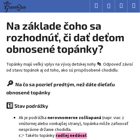
K
Prejsť
Hľadať
Nákup
M
Prihlásenie
na
o
obsah
Späť
Späť
košík
š
Na základe čoho sa
í
Č
rozhodnúť, či dať deťom
k
o
obnosené topánky?
p
o
Topánky majú veľký vplyv na vývoj detskej nohy 👣. Odpoveď závisí
t
od stavu topánok aj od toho, ako sú prispôsobené chodidlu.
r
e
🔎
Na čo sa pozrieť predtým, než dáte dieťaťu
b
obnosené topánky
u
1️⃣
j
Stav podrážky
e
Ak je podrážka
nerovnomerne zošliapaná
(napr. viac z
t
vnútornej alebo vonkajšej strany), topánka môže zafixovať
nesprávne držanie chodidla.
e
👉 Takéto topánky
radšej nedávať
.
n