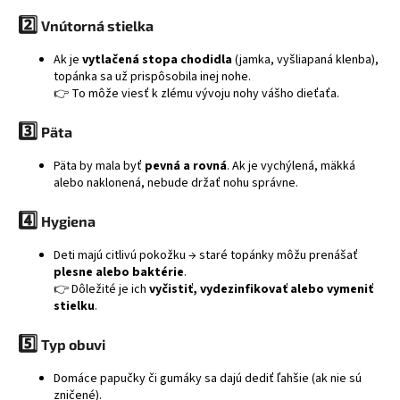
á
2️⃣
Vnútorná stielka
j
Ak je
vytlačená stopa chodidla
(jamka, vyšliapaná klenba),
s
topánka sa už prispôsobila inej nohe.
ť
👉 To môže viesť k zlému vývoju nohy vášho dieťaťa.
?
3️⃣
Päta
Päta by mala byť
pevná a rovná
. Ak je vychýlená, mäkká
alebo naklonená, nebude držať nohu správne.
HĽADAŤ
4️⃣
Hygiena
Deti majú citlivú pokožku → staré topánky môžu prenášať
plesne alebo baktérie
.
👉 Dôležité je ich
vyčistiť, vydezinfikovať alebo vymeniť
stielku
.
5️⃣
Typ obuvi
Domáce papučky či gumáky sa dajú dediť ľahšie (ak nie sú
zničené).