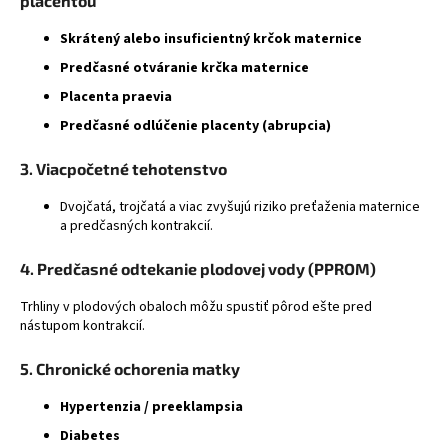
placentou
á
Skrátený alebo insuficientný krčok maternice
j
Predčasné otváranie krčka maternice
s
Placenta praevia
ť
?
Predčasné odlúčenie placenty (abrupcia)
3. Viacpočetné tehotenstvo
Dvojčatá, trojčatá a viac zvyšujú riziko preťaženia maternice
a predčasných kontrakcií.
HĽADAŤ
4. Predčasné odtekanie plodovej vody (PPROM)
Trhliny v plodových obaloch môžu spustiť pôrod ešte pred
nástupom kontrakcií.
5. Chronické ochorenia matky
Hypertenzia / preeklampsia
Diabetes