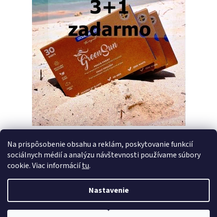
Na prispôsobenie obsahu a reklám, poskytovanie funkcií
sociálnych médií a analýzu návštevnosti používame súbory
PREDCHÁDZAJÚCI ČLÁNOK
ĎALŠÍ ČLÁNOK
cookie. Viac informácií
tu
.
Nastavenie
Z
Vytvoril Shoptet
á
Copyright 2026
Pracie pásiky GreenSun
. Všetky práva vyhradené.