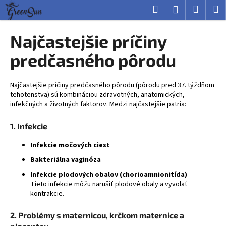
K
Prejsť
Hľadať
Nákup
M
Prihlásenie
na
o
obsah
Späť
Späť
košík
š
Najčastejšie príčiny
í
Č
predčasného pôrodu
k
o
p
Najčastejšie príčiny predčasného pôrodu (pôrodu pred 37. týždňom
o
tehotenstva) sú kombináciou zdravotných, anatomických,
infekčných a životných faktorov. Medzi najčastejšie patria:
t
r
1. Infekcie
e
b
Infekcie močových ciest
u
Bakteriálna vaginóza
j
Infekcie plodových obalov (chorioamnionitída)
Tieto infekcie môžu narušiť plodové obaly a vyvolať
e
kontrakcie.
t
e
2. Problémy s maternicou, krčkom maternice a
n