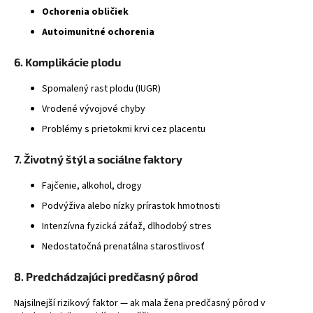
Ochorenia obličiek
Autoimunitné ochorenia
6. Komplikácie plodu
Spomalený rast plodu (IUGR)
Vrodené vývojové chyby
Problémy s prietokmi krvi cez placentu
7. Životný štýl a sociálne faktory
Fajčenie, alkohol, drogy
Podvýživa alebo nízky prírastok hmotnosti
Intenzívna fyzická záťaž, dlhodobý stres
Nedostatočná prenatálna starostlivosť
8. Predchádzajúci predčasný pôrod
Najsilnejší rizikový faktor — ak mala žena predčasný pôrod v