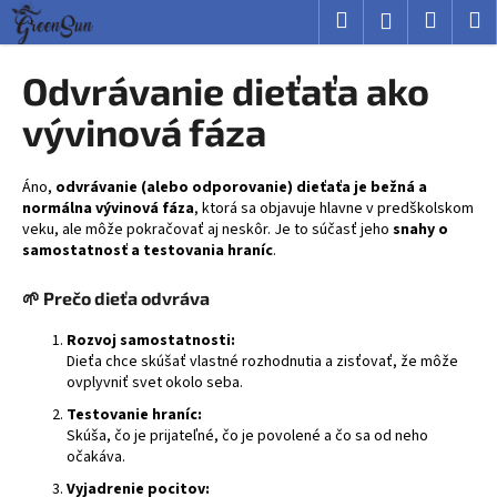
K
Prejsť
Hľadať
Nákup
M
Prihlásenie
na
o
obsah
Späť
Späť
košík
š
Odvrávanie dieťaťa ako
í
Č
vývinová fáza
k
o
p
Áno,
odvrávanie (alebo odporovanie) dieťaťa je bežná a
o
normálna vývinová fáza
, ktorá sa objavuje hlavne v predškolskom
veku, ale môže pokračovať aj neskôr. Je to súčasť jeho
snahy o
t
samostatnosť a testovania hraníc
.
r
e
🌱 Prečo dieťa odvráva
b
Rozvoj samostatnosti:
u
Dieťa chce skúšať vlastné rozhodnutia a zisťovať, že môže
j
ovplyvniť svet okolo seba.
e
Testovanie hraníc:
t
Skúša, čo je prijateľné, čo je povolené a čo sa od neho
očakáva.
e
Vyjadrenie pocitov:
n