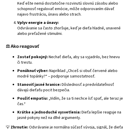
Keď ešte nemá dostatočne rozvinutú slovnú zásobu alebo
á
schopnosť regulovať emócie, môže odporovaním dávať
j
najavo frustráciu, únavu alebo strach.
s
Vplyv energie a únavy:
Odvrávanie sa často zhoršuje, keď je dieťa hladné, unavené
ť
alebo preťažené stimulmi.
?
⚖️ Ako reagovať
Zostať pokojný:
Nechať dieťa, aby sa vyjadrilo, bez hnevu
či trestu.
HĽADAŤ
Ponúknuť výber:
Napríklad „Chceš si obuť červené alebo
modré topánky?“ – podporuje samostatnosť.
Stanoviť jasné hranice:
Dôslednosť a predvídateľnosť
dávajú dieťaťu pocit bezpečia.
Použiť empatiu:
„Vidím, že sa ti nechce ísť spať, ale teraz je
čas.“
Krátke a jednoduché vysvetlenia:
Dieťa lepšie reaguje na
jasné pokyny než na dlhé argumenty.
💡
Zhrnutie:
Odvrávanie je normálna súčasť vývoja, signál, že dieťa