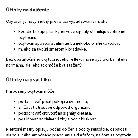
á
Účinky na dojčenie
j
Oxytocín je nevyhnutný pre reflex vypudzovania mlieka:
s
ť
keď dieťa saje prsník, nervové signály stimulujú uvoľnenie
oxytocínu,
?
oxytocín spôsobí stiahnutie buniek okolo mliekovodov,
mlieko sa uvoľní smerom k bradavke.
Bez dostatočného oxytocínového reflexu môže byť tvorba mlieka
normálna, ale jeho tok môže byť sťažený.
HĽADAŤ
Účinky na psychiku
Prirodzený oxytocín môže:
podporovať pocit pokoja a uvoľnenia,
znižovať stresovú odpoveď organizmu,
podporovať citlivosť na signály dieťaťa,
posilňovať sociálne väzby a pocit blízkosti.
Niektoré matky opisujú počas dojčenia pocity relaxácie, ospalosti
alebo silného emočného prepojenia s dieťaťom, na čom sa oxytocín