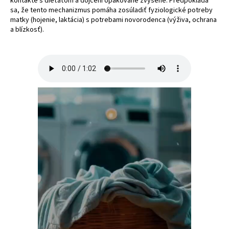
kontakte s dieťaťom a dojčení opakovane zvýšené. Predpokladá
sa, že tento mechanizmus pomáha zosúladiť fyziologické potreby
matky (hojenie, laktácia) s potrebami novorodenca (výživa, ochrana
a blízkosť).