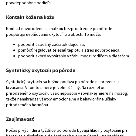
pravdepodobne podieľa.
Kontakt koža na kožu
Kontakt novorodenca s matkou bezprostredne po pôrode
podporuje uvoľňovanie oxytocínu u oboch. To môže:
podporiť úspešný začiatok dojčenia,
pomôcť regulovať telesnú teplotu a stres novorodenca,
podporiť skoré vytváranie vzťahu medzi rodičom a dieťaťom.
Syntetický oxytocín po pôrode
Syntetický oxytocín sa bežne podáva po pôrode na prevenciu
krvácania. V tomto smere je veľmi účinný. Na rozdiel od
prirodzeného oxytocínu však nepôsobí v rovnakej miere na mozog,
takže nenahrádza všetky emocionálne a behaviorálne účinky
prirodzeného hormónu.
Zaujímavosť
Počas prvých dní a týždňov po pôrode bývajú hladiny oxytocínu pri