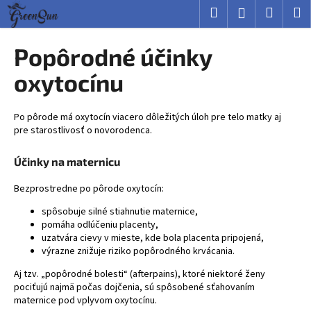
K
Prejsť
Hľadať
Nákup
M
Prihlásenie
na
o
obsah
Späť
Späť
košík
š
Popôrodné účinky
í
Č
oxytocínu
k
o
p
Po pôrode má oxytocín viacero dôležitých úloh pre telo matky aj
o
pre starostlivosť o novorodenca.
t
Účinky na maternicu
r
e
Bezprostredne po pôrode oxytocín:
b
spôsobuje silné stiahnutie maternice,
u
pomáha odlúčeniu placenty,
j
uzatvára cievy v mieste, kde bola placenta pripojená,
výrazne znižuje riziko popôrodného krvácania.
e
t
Aj tzv. „popôrodné bolesti“ (afterpains), ktoré niektoré ženy
pociťujú najmä počas dojčenia, sú spôsobené sťahovaním
e
maternice pod vplyvom oxytocínu.
n