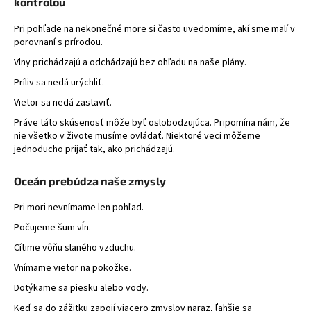
kontrolou
Pri pohľade na nekonečné more si často uvedomíme, akí sme malí v
porovnaní s prírodou.
Vlny prichádzajú a odchádzajú bez ohľadu na naše plány.
Príliv sa nedá urýchliť.
Vietor sa nedá zastaviť.
Práve táto skúsenosť môže byť oslobodzujúca. Pripomína nám, že
nie všetko v živote musíme ovládať. Niektoré veci môžeme
jednoducho prijať tak, ako prichádzajú.
Oceán prebúdza naše zmysly
Pri mori nevnímame len pohľad.
Počujeme šum vĺn.
Cítime vôňu slaného vzduchu.
Vnímame vietor na pokožke.
Dotýkame sa piesku alebo vody.
Keď sa do zážitku zapojí viacero zmyslov naraz, ľahšie sa