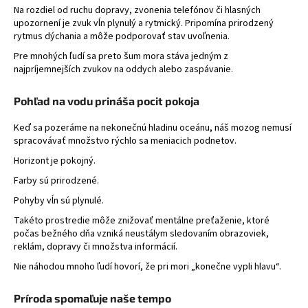
Na rozdiel od ruchu dopravy, zvonenia telefónov či hlasných
á
upozornení je zvuk vĺn plynulý a rytmický. Pripomína prirodzený
j
rytmus dýchania a môže podporovať stav uvoľnenia.
s
Pre mnohých ľudí sa preto šum mora stáva jedným z
ť
najpríjemnejších zvukov na oddych alebo zaspávanie.
?
Pohľad na vodu prináša pocit pokoja
Keď sa pozeráme na nekonečnú hladinu oceánu, náš mozog nemusí
spracovávať množstvo rýchlo sa meniacich podnetov.
HĽADAŤ
Horizont je pokojný.
Farby sú prirodzené.
Pohyby vĺn sú plynulé.
Takéto prostredie môže znižovať mentálne preťaženie, ktoré
počas bežného dňa vzniká neustálym sledovaním obrazoviek,
reklám, dopravy či množstva informácií.
Nie náhodou mnoho ľudí hovorí, že pri mori „konečne vypli hlavu“.
Príroda spomaľuje naše tempo