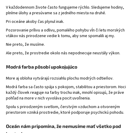
V každodennom živote často fungujeme rýchlo. Sledujeme hodiny,
plníme úlohy a presúvame sa z jedného miesta na druhé.
Pri oceáne akoby čas plynul inak.
Pozorovanie prílivu a odlivu, pomalého pohybu vĺn či letu morských
vtákov nás prirodzene vedie k tomu, aby sme spomalili aj my.
Nie preto, že musíme.
Ale preto, že prostredie okolo nás nepodnecuje neustály výkon.
Modrá farba pôsobí upokojujúco
More aj obloha vytvárajú rozsiahlu plochu modrých odtieňov.
Modrá farba sa často spája s pokojom, stabilitou a priestorom. Hoci
každý človek reaguje na farby trochu inak, mnohí opisujú, že práve
pohľad na more v nich vyvoláva pocit uvoľnenia.
Spolu s prirodzeným svetlom, čerstvým vzduchom a otvoreným
priestorom vzniká prostredie, ktoré podporuje psychickú pohodu.
Oceán nám pripomína, že nemusíme mať všetko pod