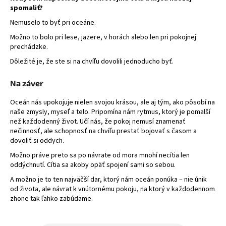
spomaliť?
Nemuselo to byť pri oceáne.
Možno to bolo pri lese, jazere, v horách alebo len pri pokojnej
prechádzke.
Dôležité je, že ste si na chvíľu dovolili jednoducho byť.
Na záver
Oceán nás upokojuje nielen svojou krásou, ale aj tým, ako pôsobí na
naše zmysly, myseľ a telo. Pripomína nám rytmus, ktorý je pomalší
než každodenný život. Učí nás, že pokoj nemusí znamenať
nečinnosť, ale schopnosť na chvíľu prestať bojovať s časom a
dovoliť si oddych.
Možno práve preto sa po návrate od mora mnohí necítia len
oddýchnutí. Cítia sa akoby opäť spojení sami so sebou.
A možno je to ten najväčší dar, ktorý nám oceán ponúka – nie únik
od života, ale návrat k vnútornému pokoju, na ktorý v každodennom
zhone tak ľahko zabúdame.