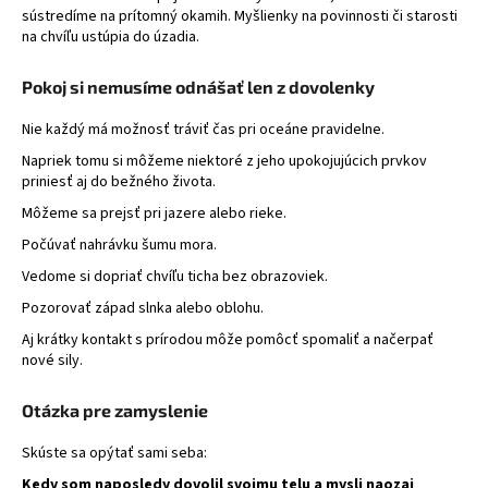
sústredíme na prítomný okamih. Myšlienky na povinnosti či starosti
na chvíľu ustúpia do úzadia.
Pokoj si nemusíme odnášať len z dovolenky
Nie každý má možnosť tráviť čas pri oceáne pravidelne.
Napriek tomu si môžeme niektoré z jeho upokojujúcich prvkov
priniesť aj do bežného života.
Môžeme sa prejsť pri jazere alebo rieke.
Počúvať nahrávku šumu mora.
Vedome si dopriať chvíľu ticha bez obrazoviek.
Pozorovať západ slnka alebo oblohu.
Aj krátky kontakt s prírodou môže pomôcť spomaliť a načerpať
nové sily.
Otázka pre zamyslenie
Skúste sa opýtať sami seba:
Kedy som naposledy dovolil svojmu telu a mysli naozaj