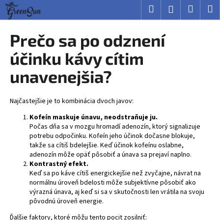
K
Prejsť
Hľadať
Nákup
M
Prihlásenie
na
o
obsah
Späť
Späť
košík
š
Prečo sa po odznení
í
Č
účinku kávy cítim
k
o
unavenejšia?
p
o
Najčastejšie je to kombinácia dvoch javov:
t
r
Kofeín maskuje únavu, neodstraňuje ju.
Počas dňa sa v mozgu hromadí adenozín, ktorý signalizuje
e
potrebu odpočinku. Kofeín jeho účinok dočasne blokuje,
b
takže sa cítiš bdelejšie. Keď účinok kofeínu oslabne,
u
adenozín môže opäť pôsobiť a únava sa prejaví naplno.
Kontrastný efekt.
j
Keď sa po káve cítiš energickejšie než zvyčajne, návrat na
e
normálnu úroveň bdelosti môže subjektívne pôsobiť ako
výrazná únava, aj keď si sa v skutočnosti len vrátila na svoju
t
pôvodnú úroveň energie.
e
Ďalšie faktory, ktoré môžu tento pocit zosilniť:
n