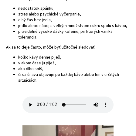
á
nedostatok spánku,
stres alebo psychické vyčerpanie,
j
dlhý čas bez jedla,
s
jedlo alebo nápoj s veľkým množstvom cukru spolu s kávou,
ť
pravidelné vysoké dávky kofeínu, pri ktorých vzniká
tolerancia.
?
Ak sa to deje často, môže byť užitočné sledovať:
koľko kávy denne piješ,
v akom čase ju piješ,
ako dlho spíš,
HĽADAŤ
či sa únava objavuje po každej káve alebo len v určitých
situáciách.