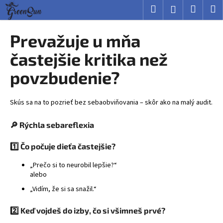
K
Prejsť
Hľadať
Nákup
M
Prihlásenie
na
o
obsah
Späť
Späť
košík
š
Prevažuje u mňa
í
Č
častejšie kritika než
k
o
povzbudenie?
p
o
Skús sa na to pozrieť bez sebaobviňovania – skôr ako na malý audit.
t
r
🔎 Rýchla sebareflexia
e
b
1️⃣ Čo počuje dieťa častejšie?
u
„Prečo si to neurobil lepšie?“
j
alebo
e
„Vidím, že si sa snažil.“
t
e
2️⃣ Keď vojdeš do izby, čo si všimneš prvé?
n