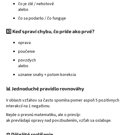
čo je zlé / nehotové
á
alebo
j
čo sa podarilo / čo funguje
s
ť
3️⃣ Keď spraví chybu, čo príde ako prvé?
?
oprava
poučenie
povzdych
alebo
HĽADAŤ
uznanie snahy + potom korekcia
📊 Jednoduché pravidlo rovnováhy
V oblasti vzťahov sa často spomína pomer aspoň 5 pozitívnych
interakcií na 1 negatívnu.
Nejde o presnú matematiku, ale o princíp:
ak prevládajú opravy nad povzbudením, vzťah sa oslabuje.
⚖️ Dôležité rozlíšenie