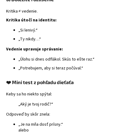
Kritika ≠ vedenie.
Kritika útočí na identitu:
„Si lenivý.“
„Ty nikdy…“
Vedenie upravuje správanie:
„Úlohu si dnes odflákol. Skús to ešte raz.“
„Potrebujem, aby si teraz počúval.“
❤️ Mini test z pohľadu dieťaťa
Keby sa ho niekto spýtal:
„Aký je tvoj rodič?“
Odpoveď by skôr znela:
„Je na mňa dosť prísny.“
alebo