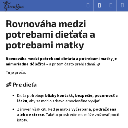
K
Prejsť
Hľadať
Nákup
M
Prihlásenie
na
o
obsah
Späť
Späť
košík
š
Rovnováha medzi
í
Č
potrebami dieťaťa a
k
o
potrebami matky
p
o
Rovnováha medzi potrebami dieťaťa a potrebami matky je
t
mimoriadne dôležitá
– a pritom často prehliadaná. 🌿
r
Tu je prečo:
e
b
👶
Pre dieťa
u
Dieťa potrebuje
blízky kontakt, bezpečie, pozornosť a
j
lásku
, aby sa mohlo zdravo emocionálne vyvíjať.
e
Zároveň však cíti, keď je matka
vyčerpaná, podráždená
t
alebo v strese
. Takéto prostredie mu môže znižovať pocit
e
istoty.
n