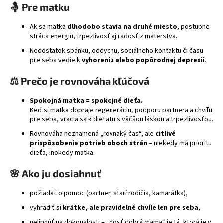
🤱
Pre matku
á
j
Ak sa matka
dlhodobo stavia na druhé miesto
, postupne
stráca energiu, trpezlivosť aj radosť z materstva.
s
ť
Nedostatok spánku, oddychu, sociálneho kontaktu či času
pre seba vedie k
vyhoreniu alebo popôrodnej depresii
.
?
⚖️
Prečo je rovnováha kľúčová
Spokojná matka = spokojné dieťa.
Keď si matka dopraje regeneráciu, podporu partnera a chvíľu
HĽADAŤ
pre seba, vracia sa k dieťaťu s väčšou láskou a trpezlivosťou.
Rovnováha neznamená „rovnaký čas“, ale
citlivé
prispôsobenie potrieb oboch strán
– niekedy má prioritu
dieťa, inokedy matka.
🌸
Ako ju dosiahnuť
požiadať o pomoc (partner, starí rodičia, kamarátka),
vyhradiť si
krátke, ale pravidelné chvíle len pre seba
,
nelipnúť na dokonalosti – „dosť dobrá mama“ je tá, ktorá je v