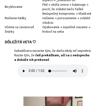
úspech → „Dokážem to!“
Pád → skúša znova → balansuje →
Bicyklovanie
pocit, že zvládol niečo ťažké
Neúspešný kompromis → hľadá iné
Riešenie hádky
riešenie → porozumenie → zvládol
situáciu
Učenie sa zaväzovať
Opakovanie → úspešné viazanie →
šnúrky
hrdosť na seba
DÔLEŽITÁ VETA 🤍
Sebadôvera nerastie tým, že dieťa nikdy nič neprehrá.
Rastie tým, že
čelí prekážkam, učí sa z neúspechu
a dokáže ich prekonať
.