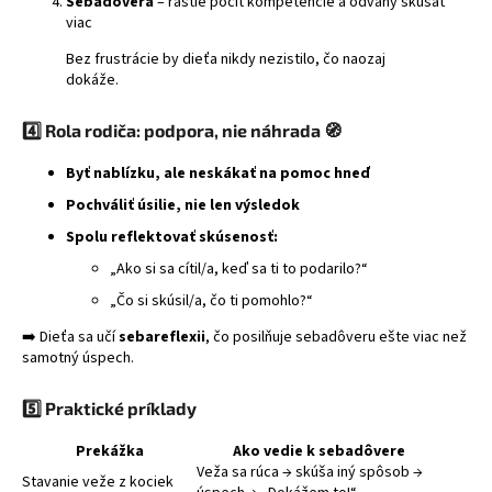
Sebadôvera
– rastie pocit kompetencie a odvahy skúšať
viac
Bez frustrácie by dieťa nikdy nezistilo, čo naozaj
dokáže.
4️⃣ Rola rodiča: podpora, nie náhrada 🧭
Byť nablízku, ale neskákať na pomoc hneď
Pochváliť úsilie, nie len výsledok
Spolu reflektovať skúsenosť:
„Ako si sa cítil/a, keď sa ti to podarilo?“
„Čo si skúsil/a, čo ti pomohlo?“
➡️ Dieťa sa učí
sebareflexii
, čo posilňuje sebadôveru ešte viac než
samotný úspech.
5️⃣ Praktické príklady
Prekážka
Ako vedie k sebadôvere
Veža sa rúca → skúša iný spôsob →
Stavanie veže z kociek