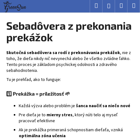
K
Prejsť
Hľadať
Nákup
M
Prihlásenie
na
o
obsah
Späť
Späť
košík
š
Sebadôvera z prekonania
í
Č
prekážok
k
o
p
Skutočná sebadôvera sa rodí z prekonávania prekážok
, nie z
o
toho, že dieťa nikdy nič nevynechá alebo že všetko zvládne ľahko.
Tento proces je základom psychickej odolnosti a zdravého
t
sebahodnotenia.
r
Tu je prehľad, ako to funguje:
e
b
1️⃣ Prekážka = príležitosť 🌱
u
j
Každá výzva alebo problém je
šanca naučiť sa niečo nové
e
Pre dieťa je to
mierny stres
, ktorý núti telo aj myseľ
pracovať efektívne
t
Ak je prekážka primeraná schopnostiam dieťaťa, vzniká
e
optimálna zóna učenia
n