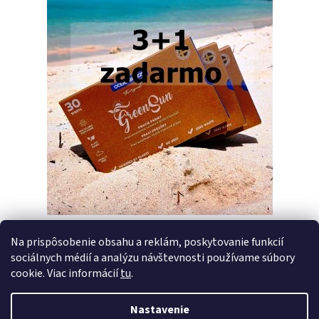
Na prispôsobenie obsahu a reklám, poskytovanie funkcií
sociálnych médií a analýzu návštevnosti používame súbory
PREDCHÁDZAJÚCI ČLÁNOK
ĎALŠÍ ČLÁNOK
cookie. Viac informácií
tu
.
Nastavenie
Z