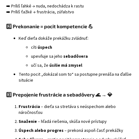
➡️ Príliš ľahké → nuda, nedochádza k rastu
á
➡️ Príliš ťažké → frustrácia, zúfalstvo
j
s
2️⃣ Prekonanie = pocit kompetencie 💪
ť
Keď dieťa dokáže prekážku zvládnuť:
?
cíti
úspech
upevňuje sa jeho
sebadôvera
učí sa, že
úsilie má zmysel
HĽADAŤ
Tento pocit „dokázal som to“ sa postupne prenáša na ďalšie
situácie
3️⃣ Prepojenie frustrácie a sebadôvery 🌊 → 💎
Frustrácia
– dieťa sa stretáva s neúspechom alebo
náročnosťou
Snaženie
– hľadá riešenia, skúša nové prístupy
Úspech alebo progres
– prekoná aspoň časť prekážky