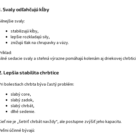
1. Svaly odľahčujú kĺby
Silnejšie svaly:
stabilizujú kĺby,
lepšie rozkladajú sily,
znižujú tlak na chrupavky a väzy.
Príklad:
silné sedacie svaly a stehná výrazne pomáhajú kolenám aj driekovej chrbtici
2. Lepšia stabilita chrbtice
Pri bolestiach chrbta býva častý problém:
slabý core,
slabý zadok,
slabý chrbát,
dlhé sedenie.
Cieľ nie je „šetriť chrbát navždy“, ale postupne zvýšiť jeho kapacitu.
Veľmi účinné bývajú: