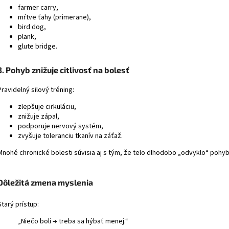
farmer carry,
mŕtve ťahy (primerane),
bird dog,
plank,
glute bridge.
3. Pohyb znižuje citlivosť na bolesť
Pravidelný silový tréning:
zlepšuje cirkuláciu,
znižuje zápal,
podporuje nervový systém,
zvyšuje toleranciu tkanív na záťaž.
Mnohé chronické bolesti súvisia aj s tým, že telo dlhodobo „odvyklo“ pohyb
Dôležitá zmena myslenia
Starý prístup:
„Niečo bolí → treba sa hýbať menej.“