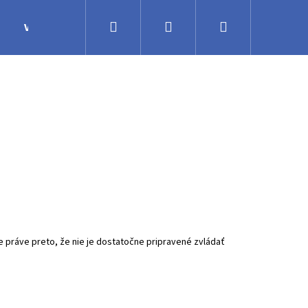
Hľadať
Prihlásenie
Nákupný
Výroba
Obchodné podmienky
Veľkoobchodná 
košík
le práve preto, že nie je dostatočne pripravené zvládať