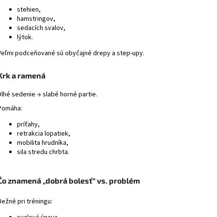
stehien,
hamstringov,
sedacích svalov,
lýtok.
Veľmi podceňované sú obyčajné drepy a step-upy.
Krk a ramená
Dlhé sedenie → slabé horné partie.
Pomáha:
príťahy,
retrakcia lopatiek,
mobilita hrudníka,
sila stredu chrbta.
Čo znamená „dobrá bolesť“ vs. problém
Bežné pri tréningu: