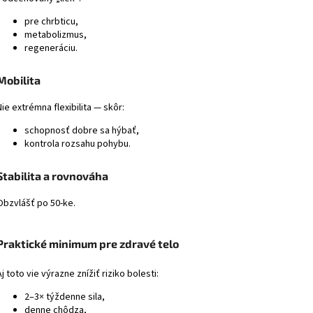
pre chrbticu,
metabolizmus,
regeneráciu.
Mobilita
Nie extrémna flexibilita — skôr:
schopnosť dobre sa hýbať,
kontrola rozsahu pohybu.
Stabilita a rovnováha
Obzvlášť po 50-ke.
Praktické minimum pre zdravé telo
Aj toto vie výrazne znížiť riziko bolesti:
2–3× týždenne sila,
denne chôdza,