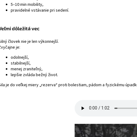
5–10 min mobility,
pravidelné vstávanie pri sedení.
Veľmi dôležitá vec
Silný človek nie je len výkonnejší.
Zvyčajne je:
odolnejší,
stabilnejší,
menej zraniteľný,
lepšie zvláda bežný život.
Sila je do veľkej miery „rezerva“ proti bolestiam, pádom a fyzickému úpadk