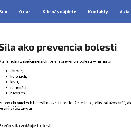
nSun
O nás
Kde nás nájdete
Kontakty
Vízia
Čo potrebujete nájsť?
Sila ako prevencia bolesti
HĽADAŤ
Sila je jedna z najúčinnejších foriem prevencie bolesti — najmä pri:
chrbte,
kolenách,
krku,
ramenách,
bedrách.
Mnoho chronických bolestí nevzniká preto, že je telo „príliš zaťažované“, a
bežnú záťaž života.
Prečo sila znižuje bolesť