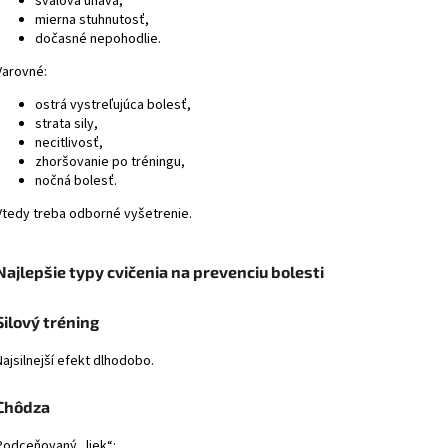
svalová únava,
mierna stuhnutosť,
dočasné nepohodlie.
Varovné:
ostrá vystreľujúca bolesť,
strata sily,
necitlivosť,
zhoršovanie po tréningu,
nočná bolesť.
Vtedy treba odborné vyšetrenie.
Najlepšie typy cvičenia na prevenciu bolesti
Silový tréning
Najsilnejší efekt dlhodobo.
Chôdza
Podceňovaný „liek“: