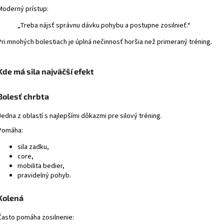
Moderný prístup:
„Treba nájsť správnu dávku pohybu a postupne zosilnieť.“
Pri mnohých bolestiach je úplná nečinnosť horšia než primeraný tréning.
Kde má sila najväčší efekt
Bolesť chrbta
Jedna z oblastí s najlepšími dôkazmi pre silový tréning.
Pomáha:
sila zadku,
core,
mobilita bedier,
pravidelný pohyb.
Kolená
Často pomáha zosilnenie: