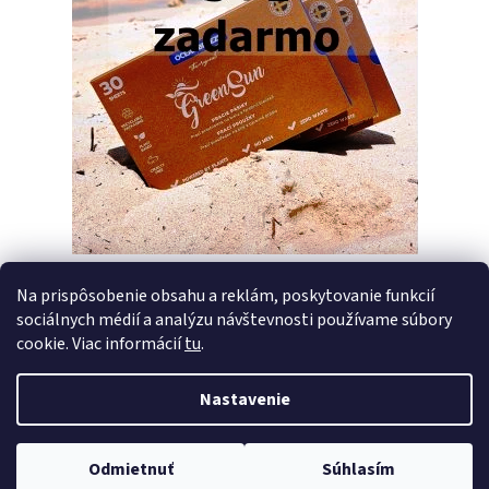
Na prispôsobenie obsahu a reklám, poskytovanie funkcií
sociálnych médií a analýzu návštevnosti používame súbory
PREDCHÁDZAJÚCI ČLÁNOK
ĎALŠÍ ČLÁNOK
cookie. Viac informácií
tu
.
Nastavenie
Z
Vytvoril Shoptet
á
Copyright 2026
Pracie pásiky GreenSun
. Všetky práva vyhradené.
p
Odmietnuť
Súhlasím
Upraviť nastavenie cookies