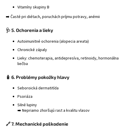
Vitamíny skupiny B
➡️ Časté pri diétach, poruchách príjmu potravy, anémii
🩺 5. Ochorenia a lieky
Autoimunitné ochorenia (alopecia areata)
Chronické zápaly
Lieky: chemoterapia, antidepresíva, retinoidy, hormonálna
liečba
🧴 6. Problémy pokožky hlavy
Seboroická dermatitída
Psoriáza
Silné lupiny
➡️ Nepriamo zhoršujú rast a kvalitu vlasov
🔗 7. Mechanické poškodenie