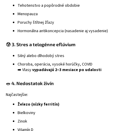
Tehotenstvo a popôrodné obdobie
á
j
Menopauza
s
Poruchy štítnej žľazy
ť
Hormonálna antikoncepcia (nasadenie aj vysadenie)
?
😰 3. Stres a telogénne eflúvium
Silný alebo dlhodobý stres
Choroba, operácia, vysoké horúčky, COVID
HĽADAŤ
➡️ Vlasy
vypadávajú 2–3 mesiace po udalosti
🥗 4. Nedostatok živín
Najčastejšie:
Železo (nízky ferritín)
Bielkoviny
Zinok
Vitamín D