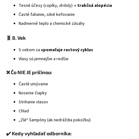
Tesné účesy (copíky, drdoly) →
trakčná alopécia
Časté ťahanie, silné kefovanie
Nadmerné teplo a chemické zásahy
🧬 8. Vek
S vekom sa
spomaľuje rastový cyklus
Vlasy sú jemnejšie a redšie
❌ Čo NIE JE príčinou:
Časté umývanie
Nosenie čiapky
Strihanie vlasov
Chlad
„Zlé“ šampóny (ak nedráždia pokožku)
✔️ Kedy vyhľadať odborníka: