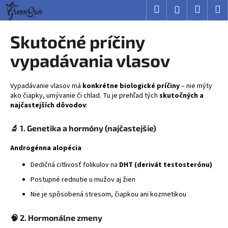
K
Prejsť
Hľadať
Nákup
M
Prihlásenie
na
o
obsah
Späť
Späť
košík
š
Skutočné príčiny
í
Č
vypadávania vlasov
k
o
p
Vypadávanie vlasov má
konkrétne biologické príčiny
– nie mýty
o
ako čiapky, umývanie či chlad. Tu je prehľad tých
skutočných a
najčastejších dôvodov
:
t
r
🔬 1. Genetika a hormóny (najčastejšie)
e
b
Androgénna alopécia
u
Dedičná citlivosť folikulov na
DHT (derivát testosterónu)
j
Postupné rednutie u mužov aj žien
e
Nie je spôsobená stresom, čiapkou ani kozmetikou
t
e
🧠 2. Hormonálne zmeny
n