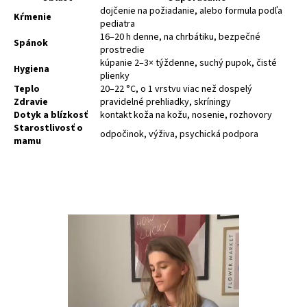
dojčenie na požiadanie, alebo formula podľa
Kŕmenie
pediatra
16–20 h denne, na chrbátiku, bezpečné
Spánok
prostredie
kúpanie 2–3× týždenne, suchý pupok, čisté
Hygiena
plienky
Teplo
20–22 °C, o 1 vrstvu viac než dospelý
Zdravie
pravidelné prehliadky, skríningy
Dotyk a blízkosť
kontakt koža na kožu, nosenie, rozhovory
Starostlivosť o
odpočinok, výživa, psychická podpora
mamu