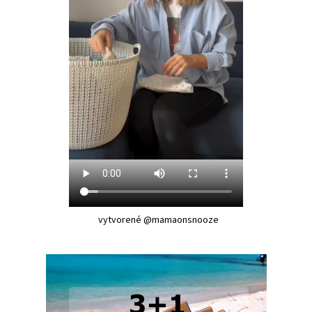
vytvorené @mamaonsnooze