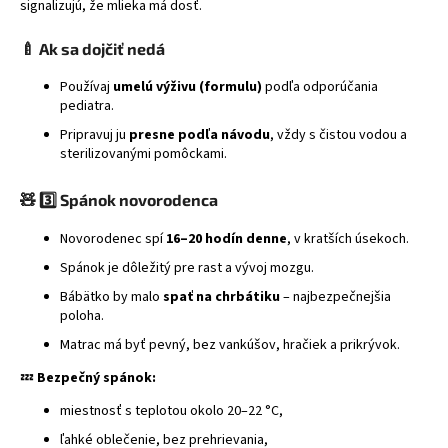
signalizujú, že mlieka má dosť.
🍼
Ak sa dojčiť nedá
Používaj
umelú výživu (formulu)
podľa odporúčania
pediatra.
Pripravuj ju
presne podľa návodu
, vždy s čistou vodou a
sterilizovanými pomôckami.
🧸
3️⃣ Spánok novorodenca
Novorodenec spí
16–20 hodín denne
, v kratších úsekoch.
Spánok je dôležitý pre rast a vývoj mozgu.
Bábätko by malo
spať na chrbátiku
– najbezpečnejšia
poloha.
Matrac má byť pevný, bez vankúšov, hračiek a prikrývok.
💤
Bezpečný spánok:
miestnosť s teplotou okolo 20–22 °C,
ľahké oblečenie, bez prehrievania,