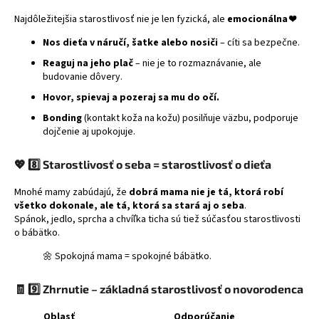
Najdôležitejšia starostlivosť nie je len fyzická, ale
emocionálna
❤️
Nos dieťa v náručí, šatke alebo nosiči
– cíti sa bezpečne.
Reaguj na jeho plač
– nie je to rozmaznávanie, ale
budovanie dôvery.
Hovor, spievaj a pozeraj sa mu do očí.
Bonding
(kontakt koža na kožu) posilňuje väzbu, podporuje
dojčenie aj upokojuje.
💖
8️⃣ Starostlivosť o seba = starostlivosť o dieťa
Mnohé mamy zabúdajú, že
dobrá mama nie je tá, ktorá robí
všetko dokonale, ale tá, ktorá sa stará aj o seba
.
Spánok, jedlo, sprcha a chvíľka ticha sú tiež súčasťou starostlivosti
o bábätko.
🌼 Spokojná mama = spokojné bábätko.
🧾
9️⃣ Zhrnutie – základná starostlivosť o novorodenca
Oblasť
Odporúčanie