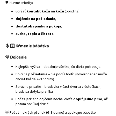
💖 Hlavné priority:
á
udržať
kontakt koža na kožu
(bonding),
j
s
dojčenie na požiadanie
,
ť
dostatok spánku a pokoja
,
?
sucho, teplo a čistota
.
🤱
2️⃣ Kŕmenie bábätka
🩷
Dojčenie
HĽADAŤ
Najlepšia výživa – obsahuje všetko, čo dieťa potrebuje.
Dojči na
požiadanie
– nie podľa hodín (novorodenec môže
chcieť každé 2–3 hodiny).
Správne prisatie = bradavka + časť dvorca v ústočkách,
brada sa dotýka prsníka.
Počas jedného dojčenia nechaj dieťa
dopiť jedno prso
, až
potom ponúkaj druhé.
💡 Počet mokrých plienok (6–8 denne) a spokojné bábätko