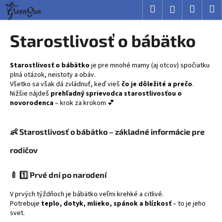
K
Prejsť
Hľadať
Nákup
M
Prihlásenie
na
o
obsah
Späť
Späť
košík
š
Starostlivosť o bábätko
í
Č
k
o
Starostlivosť o bábätko
je pre mnohé mamy (aj otcov) spočiatku
plná otázok, neistoty a obáv.
p
Všetko sa však dá zvládnuť, keď vieš
čo je dôležité a prečo
.
o
Nižšie nájdeš
prehľadný sprievodca starostlivosťou o
novorodenca
– krok za krokom 💕
t
r
e
👶
Starostlivosť o bábätko – základné informácie pre
b
rodičov
u
j
🍼
1️⃣ Prvé dni po narodení
e
t
V prvých týždňoch je bábätko veľmi krehké a citlivé.
Potrebuje
teplo, dotyk, mlieko, spánok a blízkosť
– to je jeho
e
svet.
n