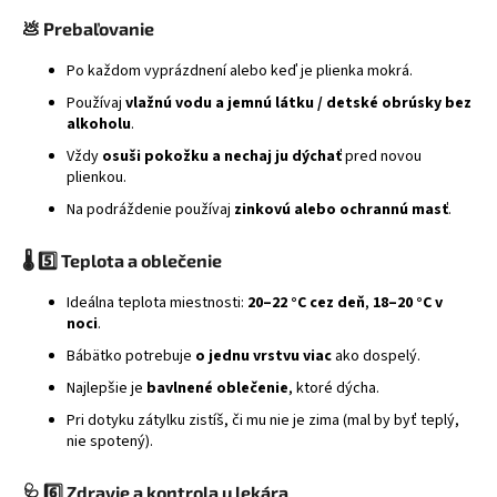
💩
Prebaľovanie
Po každom vyprázdnení alebo keď je plienka mokrá.
Používaj
vlažnú vodu a jemnú látku / detské obrúsky bez
alkoholu
.
Vždy
osuši pokožku a nechaj ju dýchať
pred novou
plienkou.
Na podráždenie používaj
zinkovú alebo ochrannú masť
.
🌡️
5️⃣ Teplota a oblečenie
Ideálna teplota miestnosti:
20–22 °C cez deň
,
18–20 °C v
noci
.
Bábätko potrebuje
o jednu vrstvu viac
ako dospelý.
Najlepšie je
bavlnené oblečenie
, ktoré dýcha.
Pri dotyku zátylku zistíš, či mu nie je zima (mal by byť teplý,
nie spotený).
🩺
6️⃣ Zdravie a kontrola u lekára