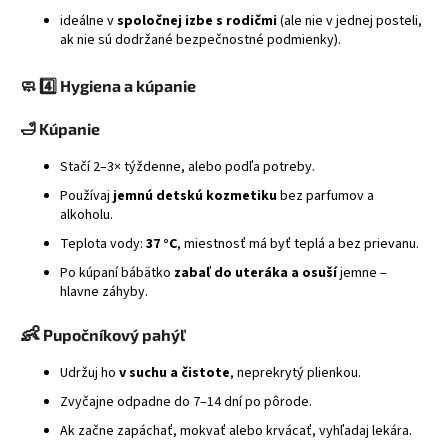
ideálne v
spoločnej izbe s rodičmi
(ale nie v jednej posteli,
ak nie sú dodržané bezpečnostné podmienky).
🧼
4️⃣ Hygiena a kúpanie
🛁
Kúpanie
Stačí 2–3× týždenne, alebo podľa potreby.
Používaj
jemnú detskú kozmetiku
bez parfumov a
alkoholu.
Teplota vody:
37 °C
, miestnosť má byť teplá a bez prievanu.
Po kúpaní bábätko
zabaľ do uteráka a osuší
jemne –
hlavne záhyby.
👶
Pupočníkový pahýľ
Udržuj ho
v suchu a čistote
, neprekrytý plienkou.
Zvyčajne odpadne do 7–14 dní po pôrode.
Ak začne zapáchať, mokvať alebo krvácať, vyhľadaj lekára.