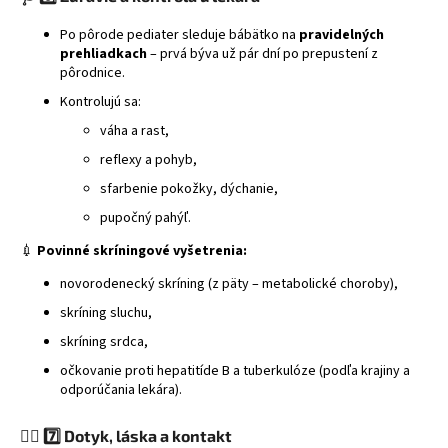
Po pôrode pediater sleduje bábätko na
pravidelných
prehliadkach
– prvá býva už pár dní po prepustení z
pôrodnice.
Kontrolujú sa:
váha a rast,
reflexy a pohyb,
sfarbenie pokožky, dýchanie,
pupočný pahýľ.
💉
Povinné skríningové vyšetrenia:
novorodenecký skríning (z päty – metabolické choroby),
skríning sluchu,
skríning srdca,
očkovanie proti hepatitíde B a tuberkulóze (podľa krajiny a
odporúčania lekára).
🧘‍♀️
7️⃣ Dotyk, láska a kontakt