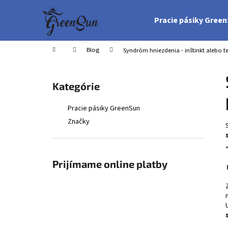
K
Prejsť
na
o
Pracie pásiky Gree
obsah
Späť
Späť
š
do
do
í
Domov
Blog
Syndróm hniezdenia - inštinkt alebo 
obchodu
obchodu
k
B
o
Preskočiť
Kategórie
č
kategórie
n
Pracie pásiky GreenSun
ý
Značky
p
a
n
Prijímame online platby
e
l