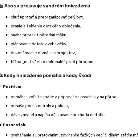
🧺
Ako sa prejavuje syndróm hniezdenia
chuť upratať a preorganizovať celý byt,
pranie a žehlenie detského oblečenia,
snaha pripraviť pôrodnú tašku,
plánovanie detailov výbavičky,
dokončovanie domácich projektov,
túžba „mať všetko dokonalé“ pred pôrodom.
⚖️
Kedy hniezdenie pomáha a kedy škodí
✅
Pozitíva:
pomáha uvoľniť napätie a pripraviť sa psychicky na pôrod,
prináša pocit kontroly a pokoja,
dáva zmysel a napĺňa očakávanie príchodu dieťatka.
❌
Pozor však:
preháňanie s upratovaním, zdvíhaním ťažkých vecí či dlhým státím m