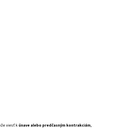
ôže viesť k
únave alebo predčasným kontrakciám
,