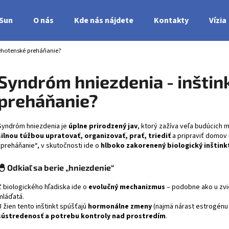
nSun
O nás
Kde nás nájdete
Kontakty
Vízia
tehotenské preháňanie?
Čo potrebujete nájsť?
Syndróm hniezdenia - inštin
preháňanie?
HĽADAŤ
Syndróm hniezdenia je
úplne prirodzený jav
, ktorý zažíva veľa budúcich 
silnou túžbou upratovať, organizovať, prať, triediť
a pripraviť domov 
„preháňanie“, v skutočnosti ide o
hlboko zakorenený biologický inštink
🐣
Odkiaľ sa berie „hniezdenie“
Z biologického hľadiska ide o
evolučný mechanizmus
– podobne ako u zvi
mláďatá.
U žien tento inštinkt spúšťajú
hormonálne zmeny
(najmä nárast estrogénu 
sústredenosť a potrebu kontroly nad prostredím
.