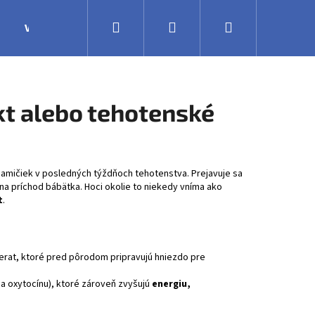
Hľadať
Prihlásenie
Nákupný
Výroba
Obchodné podmienky
Veľkoobchodná 
košík
kt alebo tehotenské
mamičiek v posledných týždňoch tehotenstva. Prejavuje sa
na príchod bábätka. Hoci okolie to niekedy vníma ako
t
.
erat, ktoré pred pôrodom pripravujú hniezdo pre
a oxytocínu), ktoré zároveň zvyšujú
energiu,