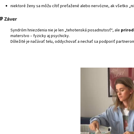
niektoré ženy sa môžu cítiť preťažené alebo nervózne, ak všetko „ni
💛
Záver
Syndróm hniezdenia nie je len „tehotenská posadnutosť“, ale
prirod
materstvo – fyzicky aj psychicky.
Dôležité je načúvať telu, oddychovať a nechať sa podporiť partnerom