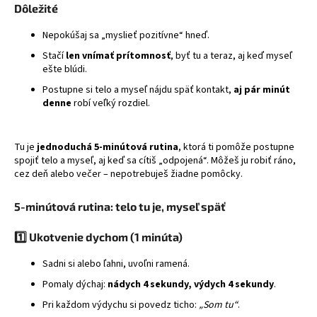
Dôležité
Nepokúšaj sa „myslieť pozitívne“ hneď.
Stačí
len vnímať prítomnosť
, byť tu a teraz, aj keď myseľ
ešte blúdi.
Postupne si telo a myseľ nájdu späť kontakt,
aj pár minút
denne
robí veľký rozdiel.
Tu je
jednoduchá 5-minútová rutina
, ktorá ti pomôže postupne
spojiť telo a myseľ, aj keď sa cítiš „odpojená“. Môžeš ju robiť ráno,
cez deň alebo večer – nepotrebuješ žiadne pomôcky.
5-minútová rutina: telo tu je, myseľ späť
1️⃣ Ukotvenie dychom (1 minúta)
Sadni si alebo ľahni, uvoľni ramená.
Pomaly dýchaj:
nádych 4 sekundy, výdych 4 sekundy
.
Pri každom výdychu si povedz ticho:
„Som tu“
.