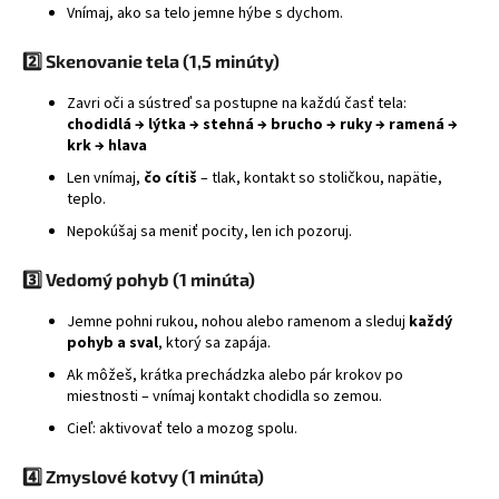
Vnímaj, ako sa telo jemne hýbe s dychom.
2️⃣ Skenovanie tela (1,5 minúty)
Zavri oči a sústreď sa postupne na každú časť tela:
chodidlá → lýtka → stehná → brucho → ruky → ramená →
krk → hlava
Len vnímaj,
čo cítiš
– tlak, kontakt so stoličkou, napätie,
teplo.
Nepokúšaj sa meniť pocity, len ich pozoruj.
3️⃣ Vedomý pohyb (1 minúta)
Jemne pohni rukou, nohou alebo ramenom a sleduj
každý
pohyb a sval
, ktorý sa zapája.
Ak môžeš, krátka prechádzka alebo pár krokov po
miestnosti – vnímaj kontakt chodidla so zemou.
Cieľ: aktivovať telo a mozog spolu.
4️⃣ Zmyslové kotvy (1 minúta)