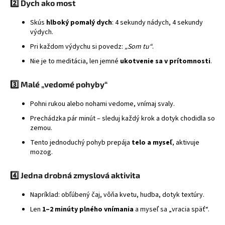
2️⃣ Dych ako most
á
Skús
hlboký pomalý dych
: 4 sekundy nádych, 4 sekundy
j
výdych.
s
Pri každom výdychu si povedz:
„Som tu“
.
ť
Nie je to meditácia, len jemné
ukotvenie sa v prítomnosti
.
?
3️⃣ Malé „vedomé pohyby“
Pohni rukou alebo nohami vedome, vnímaj svaly.
HĽADAŤ
Prechádzka pár minút – sleduj každý krok a dotyk chodidla so
zemou.
Tento jednoduchý pohyb prepája
telo a myseľ
, aktivuje
mozog.
4️⃣ Jedna drobná zmyslová aktivita
Napríklad: obľúbený čaj, vôňa kvetu, hudba, dotyk textúry.
Len
1–2 minúty plného vnímania
a myseľ sa „vracia späť“.