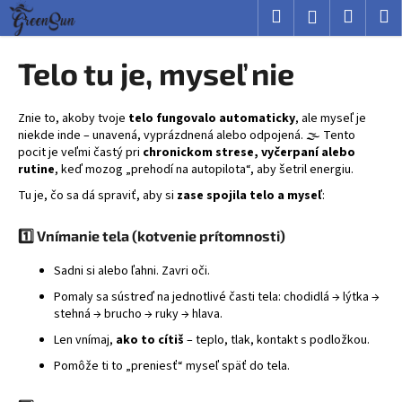
K
Prejsť
Hľadať
Nákup
M
Prihlásenie
na
o
obsah
Späť
Späť
košík
š
Telo tu je, myseľ nie
í
Č
k
o
Znie to, akoby tvoje
telo fungovalo automaticky
, ale myseľ je
niekde inde – unavená, vyprázdnená alebo odpojená. 🌫️ Tento
p
pocit je veľmi častý pri
chronickom strese, vyčerpaní alebo
o
rutine
, keď mozog „prehodí na autopilota“, aby šetril energiu.
t
Tu je, čo sa dá spraviť, aby si
zase spojila telo a myseľ
:
r
e
1️⃣ Vnímanie tela (kotvenie prítomnosti)
b
Sadni si alebo ľahni. Zavri oči.
u
Pomaly sa sústreď na jednotlivé časti tela: chodidlá → lýtka →
j
stehná → brucho → ruky → hlava.
e
Len vnímaj,
ako to cítiš
– teplo, tlak, kontakt s podložkou.
t
Pomôže ti to „preniesť“ myseľ späť do tela.
e
n