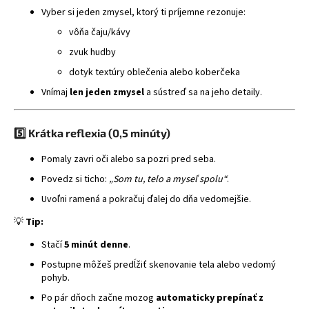
Vyber si jeden zmysel, ktorý ti príjemne rezonuje:
vôňa čaju/kávy
zvuk hudby
dotyk textúry oblečenia alebo koberčeka
Vnímaj
len jeden zmysel
a sústreď sa na jeho detaily.
5️⃣ Krátka reflexia (0,5 minúty)
Pomaly zavri oči alebo sa pozri pred seba.
Povedz si ticho:
„Som tu, telo a myseľ spolu“
.
Uvoľni ramená a pokračuj ďalej do dňa vedomejšie.
💡
Tip:
Stačí
5 minút denne
.
Postupne môžeš predĺžiť skenovanie tela alebo vedomý
pohyb.
Po pár dňoch začne mozog
automaticky prepínať z