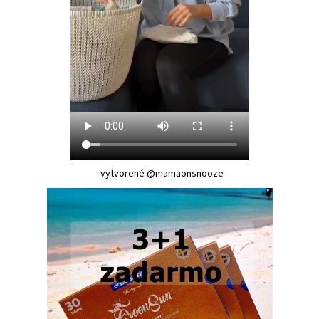
vytvorené @mamaonsnooze