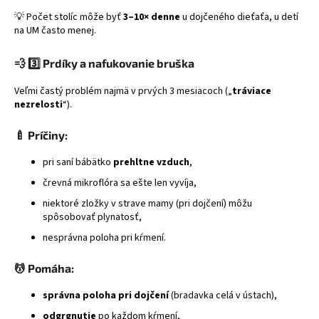
💡 Počet stolíc môže byť
3–10× denne
u dojčeného dieťaťa, u detí
na UM často menej.
💨
3️⃣ Prdíky a nafukovanie bruška
Veľmi častý problém najmä v prvých 3 mesiacoch („
tráviace
nezrelosti
“).
🍼
Príčiny:
pri saní bábätko
prehltne vzduch
,
črevná mikroflóra sa ešte len vyvíja,
niektoré zložky v strave mamy (pri dojčení) môžu
spôsobovať plynatosť,
nesprávna poloha pri kŕmení.
💆
Pomáha:
správna poloha pri dojčení
(bradavka celá v ústach),
odgrgnutie
po každom kŕmení,