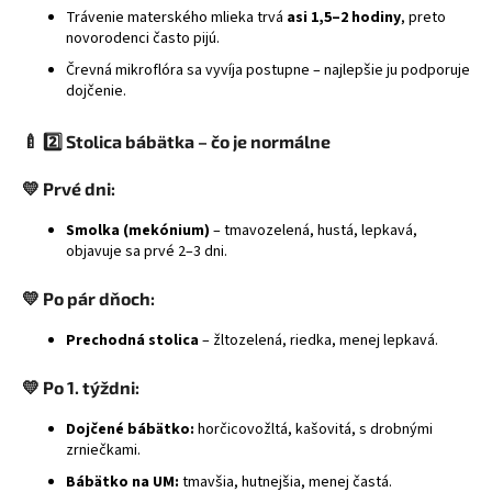
Trávenie materského mlieka trvá
asi 1,5–2 hodiny
, preto
á
novorodenci často pijú.
j
Črevná mikroflóra sa vyvíja postupne – najlepšie ju podporuje
s
dojčenie.
ť
?
🍼
2️⃣ Stolica bábätka – čo je normálne
💛 Prvé dni:
Smolka (mekónium)
– tmavozelená, hustá, lepkavá,
objavuje sa prvé 2–3 dni.
HĽADAŤ
💛 Po pár dňoch:
Prechodná stolica
– žltozelená, riedka, menej lepkavá.
💛 Po 1. týždni:
Dojčené bábätko:
horčicovožltá, kašovitá, s drobnými
zrniečkami.
Bábätko na UM:
tmavšia, hutnejšia, menej častá.