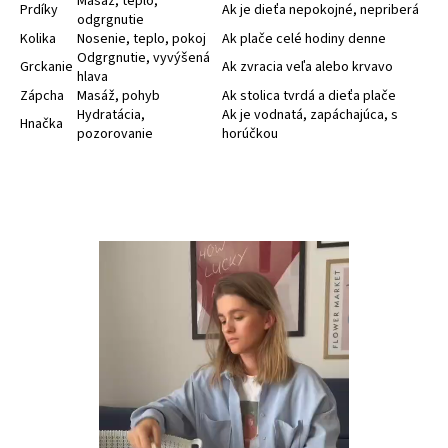
Masáž, teplo,
Prdíky
Ak je dieťa nepokojné, nepriberá
odgrgnutie
Kolika
Nosenie, teplo, pokoj
Ak plače celé hodiny denne
Odgrgnutie, vyvýšená
Grckanie
Ak zvracia veľa alebo krvavo
hlava
Zápcha
Masáž, pohyb
Ak stolica tvrdá a dieťa plače
Hydratácia,
Ak je vodnatá, zapáchajúca, s
Hnačka
pozorovanie
horúčkou