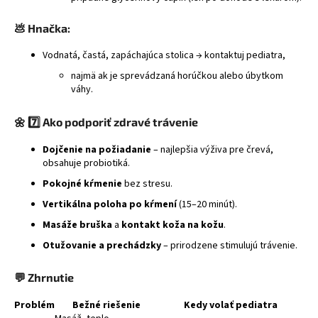
💩
Hnačka:
Vodnatá, častá, zapáchajúca stolica → kontaktuj pediatra,
najmä ak je sprevádzaná horúčkou alebo úbytkom
váhy.
🌼
7️⃣ Ako podporiť zdravé trávenie
Dojčenie na požiadanie
– najlepšia výživa pre črevá,
obsahuje probiotiká.
Pokojné kŕmenie
bez stresu.
Vertikálna poloha po kŕmení
(15–20 minút).
Masáže bruška
a
kontakt koža na kožu
.
Otužovanie a prechádzky
– prirodzene stimulujú trávenie.
💬
Zhrnutie
Problém
Bežné riešenie
Kedy volať pediatra