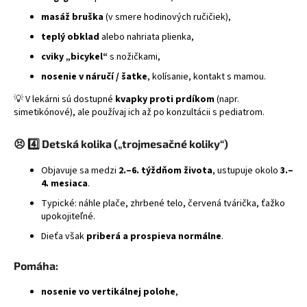
masáž bruška
(v smere hodinových ručičiek),
teplý obklad
alebo nahriata plienka,
cviky „bicykel“
s nožičkami,
nosenie v náručí / šatke
, kolísanie, kontakt s mamou.
💡 V lekárni sú dostupné
kvapky proti prdíkom
(napr.
simetikónové), ale používaj ich až po konzultácii s pediatrom.
😣
4️⃣ Detská kolika („trojmesačné koliky“)
Objavuje sa medzi
2.–6. týždňom života
, ustupuje okolo
3.–
4. mesiaca
.
Typické: náhle plače, zhrbené telo, červená tvárička, ťažko
upokojiteľné.
Dieťa však
priberá a prospieva normálne
.
Pomáha:
nosenie vo vertikálnej polohe
,