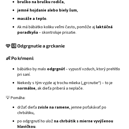
bruško na brušku rodiča
,
jemné hojdanie alebo biely šum
,
masáže a teplo
.
Ak má bábätko koliku veľmi často, pomôže aj
laktáčná
poradkyňa
– skontroluje prisatie.
🩷
5️⃣ Odgrgnutie a grckanie
👶 Po kŕmení:
bábätko by malo
odgrgnúť
– vypustí vzduch, ktorý prehltlo
pri saní.
Niekedy s tým vyjde aj trochu mlieka („grcnutie“) – to je
normálne
, ak dieťa priberá a neplače.
💡 Pomáha:
držať dieťa
zvisle na ramene
, jemne poťukávať po
chrbátiku,
po odgrgnutí ho ulož
na chrbátik s mierne vyvýšenou
hlavičkou
.