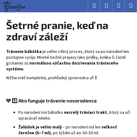
K
Prejsť
Hľadať
Nákup
M
Prihlásenie
na
o
obsah
Späť
Späť
košík
š
Šetrné pranie, keď na
í
Č
zdraví záleží
k
o
p
Trávenie bábätka
je veľmi citlivý proces, ktorý sa po narodení len
o
postupne vyvíja. Mnohé bežné prejavy (ako prdíky, kolika či časté
grckanie) sú
normálnou súčasťou dozrievania tráviaceho
t
systému
.
r
Nižšie máš kompletný, prehľadný sprievodca 👶🍼
e
b
u
🩵
1️⃣ Ako funguje trávenie novorodenca
j
e
Po narodení má bábätko
nezrelý tráviaci trakt
, ktorý sa učí
spracúvať mlieko.
t
Žalúdok je veľmi malý
– pri narodení má len
veľkosť
e
čerešne (5–7 ml)
, po týždni už asi 30–50 ml.
n