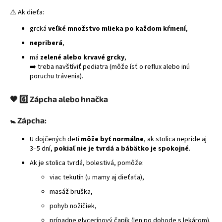
⚠️ Ak dieťa:
grcká
veľké množstvo mlieka po každom kŕmení
,
nepriberá
,
má
zelené alebo krvavé grcky
,
➡️ treba navštíviť pediatra (môže ísť o reflux alebo inú
poruchu trávenia).
🧡
6️⃣ Zápcha alebo hnačka
🚼
Zápcha:
U dojčených detí
môže byť normálne
, ak stolica nepríde aj
3–5 dní,
pokiaľ nie je tvrdá a bábätko je spokojné
.
Ak je stolica tvrdá, bolestivá, pomôže:
viac tekutín (u mamy aj dieťaťa),
masáž bruška,
pohyb nožičiek,
prípadne glycerínový čapík (len po dohode s lekárom).