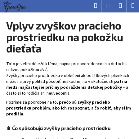
K
Prejsť
Hľadať
Nákup
M
Prihlásenie
na
o
obsah
Späť
Späť
košík
š
Vplyv zvyškov pracieho
í
Č
prostriedku na pokožku
k
o
dieťaťa
p
o
Toto je veľmi dôležitá téma, najmä pri novorodencoch a deťoch s
t
citlivou pokožkou 👶💧.
r
Zvyšky pracieho prostriedku v oblečení alebo látkových plienkach
e
môžu na prvý pohľad pôsobiť neškodne, no v skutočnosti
patria
medzi najčastejšie príčiny podráždenia detskej pokožky
– a
b
často si to rodičia ani neuvedomia.
u
Pozrime sa podrobne na to,
prečo sú zvyšky pracieho
j
prostriedku problém
,
ako ich rozpoznať
, a
čo robiť, aby si im
e
predišla.
t
🧴
Čo spôsobujú zvyšky pracieho prostriedku
e
n