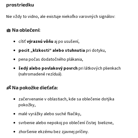
prostriedku
Nie vždy to vidno, ale existuje niekoľko varovných signálov:
🧺 Na oblečení:
cítiť
výraznú vôňu
aj po usušení,
pocit „klzkosti“ alebo stuhnutia
pri dotyku,
pena počas dodatočného plákania,
šedý alebo povlakový povrch
pri látkových plienkach
(nahromadené rezíduá).
👶 Na pokožke dieťaťa:
začervenanie v oblastiach, kde sa oblečenie dotýka
pokožky,
malé vyrážky alebo suché fliačiky,
svrbenie alebo nepokoj po oblečení čistej bielizne,
zhoršenie ekzému bez zjavnej príčiny.