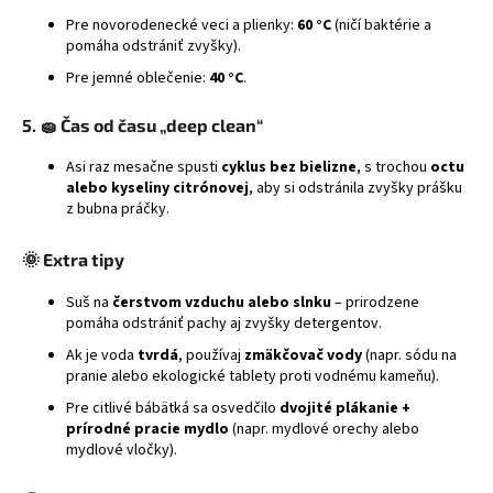
Pre novorodenecké veci a plienky:
60 °C
(ničí baktérie a
pomáha odstrániť zvyšky).
Pre jemné oblečenie:
40 °C
.
5. 🧽
Čas od času „deep clean“
Asi raz mesačne spusti
cyklus bez bielizne
, s trochou
octu
alebo kyseliny citrónovej
, aby si odstránila zvyšky prášku
z bubna práčky.
🌞
Extra tipy
Suš na
čerstvom vzduchu alebo slnku
– prirodzene
pomáha odstrániť pachy aj zvyšky detergentov.
Ak je voda
tvrdá
, používaj
zmäkčovač vody
(napr. sódu na
pranie alebo ekologické tablety proti vodnému kameňu).
Pre citlivé bábätká sa osvedčilo
dvojité plákanie +
prírodné pracie mydlo
(napr. mydlové orechy alebo
mydlové vločky).