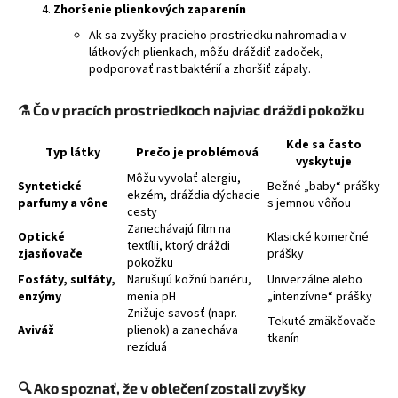
Zhoršenie plienkových zaparenín
Ak sa zvyšky pracieho prostriedku nahromadia v
látkových plienkach, môžu dráždiť zadoček,
podporovať rast baktérií a zhoršiť zápaly.
⚗️
Čo v pracích prostriedkoch najviac dráždi pokožku
Kde sa často
Typ látky
Prečo je problémová
vyskytuje
Môžu vyvolať alergiu,
Syntetické
Bežné „baby“ prášky
ekzém, dráždia dýchacie
parfumy a vône
s jemnou vôňou
cesty
Zanechávajú film na
Optické
Klasické komerčné
textílii, ktorý dráždi
zjasňovače
prášky
pokožku
Fosfáty, sulfáty,
Narušujú kožnú bariéru,
Univerzálne alebo
enzýmy
menia pH
„intenzívne“ prášky
Znižuje savosť (napr.
Tekuté zmäkčovače
Aviváž
plienok) a zanecháva
tkanín
rezíduá
🔍
Ako spoznať, že v oblečení zostali zvyšky