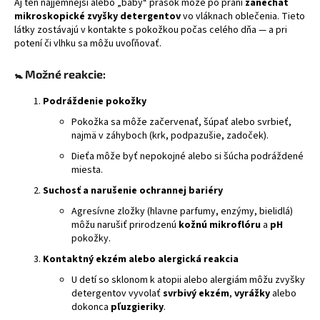
Aj ten najjemnejší alebo „baby“ prášok môže po praní
zanechať
á
mikroskopické zvyšky detergentov
vo vláknach oblečenia. Tieto
látky zostávajú v kontakte s pokožkou počas celého dňa — a pri
j
potení či vlhku sa môžu uvoľňovať.
s
ť
🚼
Možné reakcie:
?
Podráždenie pokožky
Pokožka sa môže začervenať, šúpať alebo svrbieť,
najmä v záhyboch (krk, podpazušie, zadoček).
Dieťa môže byť nepokojné alebo si šúcha podráždené
HĽADAŤ
miesta.
Suchosť a narušenie ochrannej bariéry
Agresívne zložky (hlavne parfumy, enzýmy, bielidlá)
môžu narušiť prirodzenú
kožnú mikroflóru
a
pH
pokožky.
Kontaktný ekzém alebo alergická reakcia
U detí so sklonom k atopii alebo alergiám môžu zvyšky
detergentov vyvolať
svrbivý ekzém
,
vyrážky
alebo
dokonca
pľuzgieriky
.