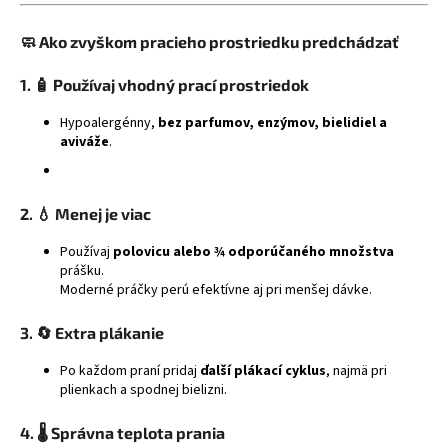
🧼
Ako zvyškom pracieho prostriedku predchádzať
1. 🧴
Používaj vhodný prací prostriedok
Hypoalergénny,
bez parfumov, enzýmov, bielidiel a
aviváže
.
2. 💧
Menej je viac
Používaj
polovicu alebo ¾ odporúčaného množstva
prášku.
Moderné práčky perú efektívne aj pri menšej dávke.
3. 🔄
Extra plákanie
Po každom praní pridaj
ďalší plákací cyklus
, najmä pri
plienkach a spodnej bielizni.
4. 🌡️
Správna teplota prania