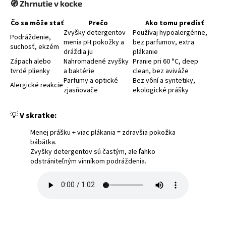
🧭
Zhrnutie v kocke
Čo sa môže stať
Prečo
Ako tomu predísť
Zvyšky detergentov
Používaj hypoalergénne,
Podráždenie,
menia pH pokožky a
bez parfumov, extra
suchosť, ekzém
dráždia ju
plákanie
Zápach alebo
Nahromadené zvyšky
Pranie pri 60 °C, deep
tvrdé plienky
a baktérie
clean, bez aviváže
Parfumy a optické
Bez vôní a syntetiky,
Alergické reakcie
zjasňovače
ekologické prášky
💡
V skratke:
Menej prášku + viac plákania = zdravšia pokožka
bábätka.
Zvyšky detergentov sú častým, ale ľahko
odstrániteľným vinníkom podráždenia.