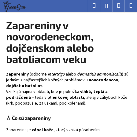
K
Prejsť
Hľadať
Nákup
M
Prihlásenie
na
o
obsah
Späť
Späť
košík
š
Zapareniny v
í
Č
novorodeneckom,
k
o
dojčenskom alebo
p
batoliacom veku
o
t
r
Zapareniny
(odborne
intertrigo
alebo
dermatitis ammoniacalis
) sú
e
jedným z najčastejších kožných problémov u
novorodencov,
dojčiat a batoliat
.
b
Vznikajú najmä v oblasti, kde je pokožka
vlhká, teplá a
u
podráždená
– teda v
plienkovej oblasti
, ale aj v záhyboch kože
(krk, podpazušie, za uškami, pod kolenami).
j
e
💧
Čo sú zapareniny
t
e
Zaparenina je
zápal kože
, ktorý vzniká pôsobením:
n