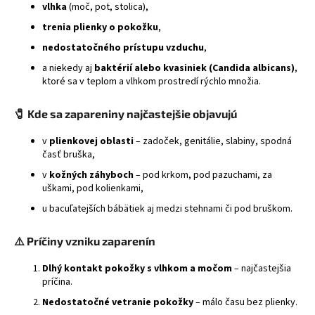
vlhka
(moč, pot, stolica),
á
trenia plienky o pokožku
,
j
nedostatočného prístupu vzduchu
,
s
a niekedy aj
baktérií alebo kvasiniek (Candida albicans)
,
ť
ktoré sa v teplom a vlhkom prostredí rýchlo množia.
?
🧷
Kde sa zapareniny najčastejšie objavujú
v
plienkovej oblasti
– zadoček, genitálie, slabiny, spodná
časť bruška,
HĽADAŤ
v
kožných záhyboch
– pod krkom, pod pazuchami, za
uškami, pod kolienkami,
u bacuľatejších bábätiek aj medzi stehnami či pod bruškom.
⚠️
Príčiny vzniku zaparenín
Dlhý kontakt pokožky s vlhkom a močom
– najčastejšia
príčina.
Nedostatočné vetranie pokožky
– málo času bez plienky.