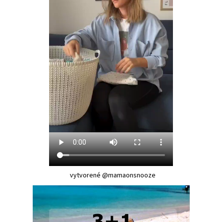
vytvorené @mamaonsnooze