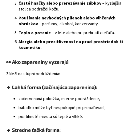
Časté hnačky alebo prerezávanie zúbkov
– kyslejšia
stolica podráždi kožu.
Používanie nevhodných plienok alebo vlhčených
obrúskov
– parfumy, alkohol, konzervanty.
Teplo a potenie
– v lete alebo pri prehriatí dieťaťa.
Alergia alebo precitlivenosť na prací prostriedok či
kozmetiku.
👀
Ako zapareniny vyzerajú
Záleží na stupni podráždenia:
🔹
Ľahká forma (začínajúca zaparenina):
začervenaná pokožka, mierne podráždenie,
bábätko môže byť nespokojné pri prebaľovaní,
postihnuté miesta sú teplé a vlhké.
🔹
Stredne ťažká forma: