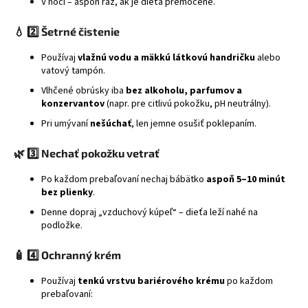
V noci – aspoň raz, ak je dieťa premočené.
💧
2️⃣ Šetrné čistenie
Používaj
vlažnú vodu a mäkkú látkovú handričku
alebo
vatový tampón.
Vlhčené obrúsky iba
bez alkoholu, parfumov a
konzervantov
(napr. pre citlivú pokožku, pH neutrálny).
Pri umývaní
nešúchať
, len jemne osušiť poklepaním.
🌿
3️⃣ Nechať pokožku vetrať
Po každom prebaľovaní nechaj bábätko
aspoň 5–10 minút
bez plienky
.
Denne dopraj „vzduchový kúpeľ“ – dieťa leží nahé na
podložke.
🧴
4️⃣ Ochranný krém
Používaj
tenkú vrstvu bariérového krému
po každom
prebaľovaní: