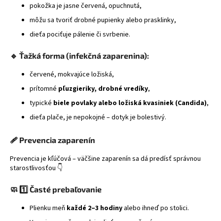
pokožka je jasne červená, opuchnutá,
môžu sa tvoriť drobné pupienky alebo prasklinky,
dieťa pociťuje pálenie či svrbenie.
🔹
Ťažká forma (infekčná zaparenina):
červené, mokvajúce ložiská,
prítomné
pľuzgieriky, drobné vredíky
,
typické
biele povlaky alebo ložiská kvasiniek (Candida)
,
dieťa plače, je nepokojné – dotyk je bolestivý.
🩹
Prevencia zaparenín
Prevencia je kľúčová – väčšine zaparenín sa dá predísť správnou
starostlivosťou 👇
🧼
1️⃣ Časté prebaľovanie
Plienku meň
každé 2–3 hodiny
alebo ihneď po stolici.