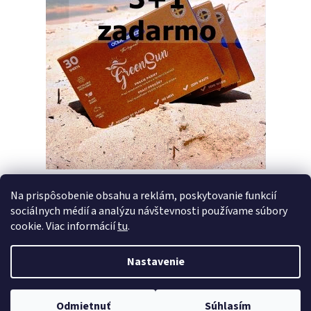
Na prispôsobenie obsahu a reklám, poskytovanie funkcií
sociálnych médií a analýzu návštevnosti používame súbory
PREDCHÁDZAJÚCI ČLÁNOK
ĎALŠÍ ČLÁNOK
cookie. Viac informácií
tu
.
Nastavenie
Z
Vytvoril Shoptet
á
Copyright 2026
Pracie pásiky GreenSun
. Všetky práva vyhradené.
p
Odmietnuť
Súhlasím
Upraviť nastavenie cookies