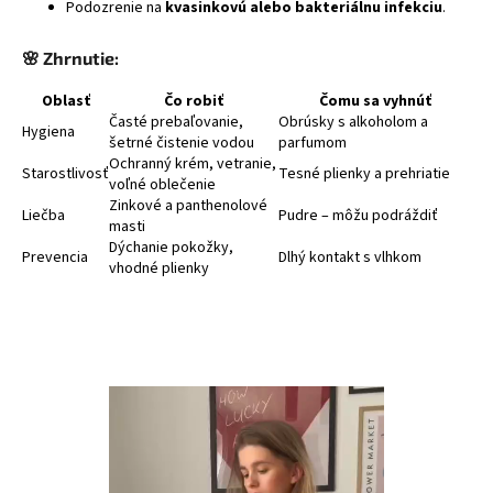
Podozrenie na
kvasinkovú alebo bakteriálnu infekciu
.
🌸
Zhrnutie:
Oblasť
Čo robiť
Čomu sa vyhnúť
Časté prebaľovanie,
Obrúsky s alkoholom a
Hygiena
šetrné čistenie vodou
parfumom
Ochranný krém, vetranie,
Starostlivosť
Tesné plienky a prehriatie
voľné oblečenie
Zinkové a panthenolové
Liečba
Pudre – môžu podráždiť
masti
Dýchanie pokožky,
Prevencia
Dlhý kontakt s vlhkom
vhodné plienky