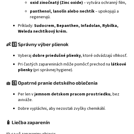
oxid zinočnatý (Zinc oxide)
– vytvára ochranný film,
panthenol, lanolín alebo nechtík
– upokojujú a
regenerujú.
Príklady:
Sudocrem, Bepanthen, Infadolan, Rybilka,
Weleda nechtíkový krém.
👶
5️⃣ Správny výber plienok
Vyberaj
dobre priedušné plienky
, ktoré odvádzajú vlhkosť.
Pri častých zapareninách môže pomôcť prechod na
látkové
plienky
(pri správnej hygiene).
🧺
6️⃣ Opatrné pranie detského oblečenia
Per len v
jemnom detskom pracom prostriedku
, bez
aviváže.
Dobre vypláchni, aby nezostali zvyšky chemikálií.
🧴
Liečba zaparenín