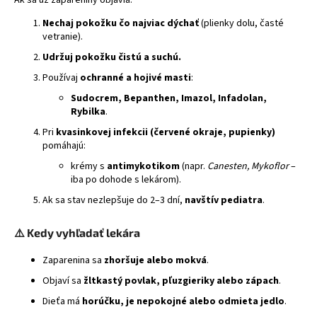
Ak sa už zapareniny objavia:
Nechaj pokožku čo najviac dýchať
(plienky dolu, časté
vetranie).
Udržuj pokožku čistú a suchú.
Používaj
ochranné a hojivé masti
:
Sudocrem, Bepanthen, Imazol, Infadolan,
Rybilka
.
Pri
kvasinkovej infekcii (červené okraje, pupienky)
pomáhajú:
krémy s
antimykotikom
(napr.
Canesten, Mykoflor
–
iba po dohode s lekárom).
Ak sa stav nezlepšuje do 2–3 dní,
navštív pediatra
.
⚠️
Kedy vyhľadať lekára
Zaparenina sa
zhoršuje alebo mokvá
.
Objaví sa
žltkastý povlak, pľuzgieriky alebo zápach
.
Dieťa má
horúčku, je nepokojné alebo odmieta jedlo
.