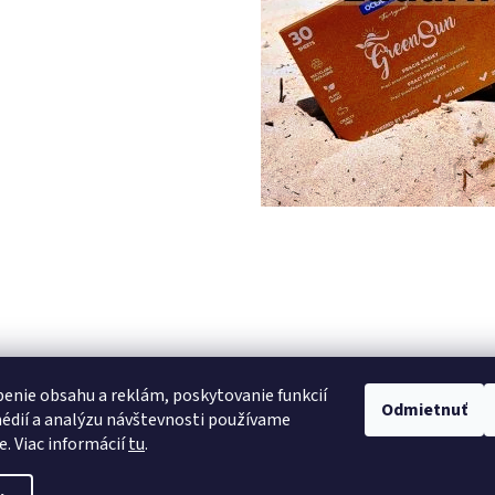
PREDCHÁDZAJÚCI ČLÁNOK
enie obsahu a reklám, poskytovanie funkcií
Odmietnuť
édií a analýzu návštevnosti používame
e. Viac informácií
tu
.
vyhradené.
Upraviť nastavenie cookies