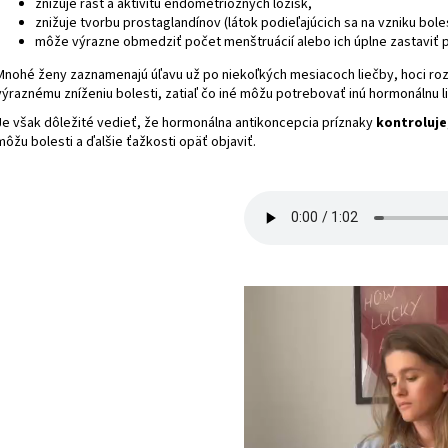
znižuje rast a aktivitu endometrióznych ložísk,
znižuje tvorbu prostaglandínov (látok podieľajúcich sa na vzniku boles
môže výrazne obmedziť počet menštruácií alebo ich úplne zastaviť pr
Mnohé ženy zaznamenajú úľavu už po niekoľkých mesiacoch liečby, hoci rozsa
výraznému zníženiu bolesti, zatiaľ čo iné môžu potrebovať inú hormonálnu l
Je však dôležité vedieť, že hormonálna antikoncepcia príznaky
kontroluje
môžu bolesti a ďalšie ťažkosti opäť objaviť.