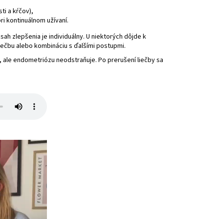
ti a kŕčov),
i kontinuálnom užívaní.
h zlepšenia je individuálny. U niektorých dôjde k
iečbu alebo kombináciu s ďalšími postupmi.
, ale endometriózu neodstraňuje. Po prerušení liečby sa