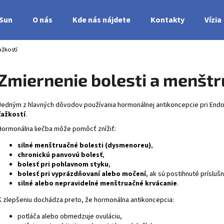
nSun
O nás
Kde nás nájdete
Kontakty
Vízia
ažkostí
Čo potrebujete nájsť?
Zmiernenie bolesti a menštr
HĽADAŤ
Jedným z hlavných dôvodov používania hormonálnej antikoncepcie pri
Endo
ťažkostí
.
Hormonálna liečba môže pomôcť znížiť:
silné menštruačné bolesti (dysmenoreu)
,
chronickú panvovú bolesť
,
bolesť pri pohlavnom styku
,
bolesť pri vyprázdňovaní alebo močení
, ak sú postihnuté príslušn
silné alebo nepravidelné menštruačné krvácanie
.
K zlepšeniu dochádza preto, že hormonálna antikoncepcia:
potláča alebo obmedzuje ovuláciu,