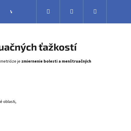
Hľadať
Prihlásenie
Nákupný
Výroba
Obchodné podmienky
Veľkoobchodná 
košík
uačných ťažkostí
metrióze
je
zmiernenie bolesti a menštruačných
é oblasti,