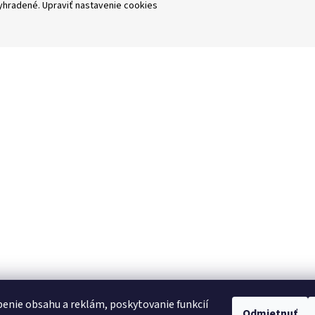
vyhradené.
Upraviť nastavenie cookies
enie obsahu a reklám, poskytovanie funkcií
Odmietnuť