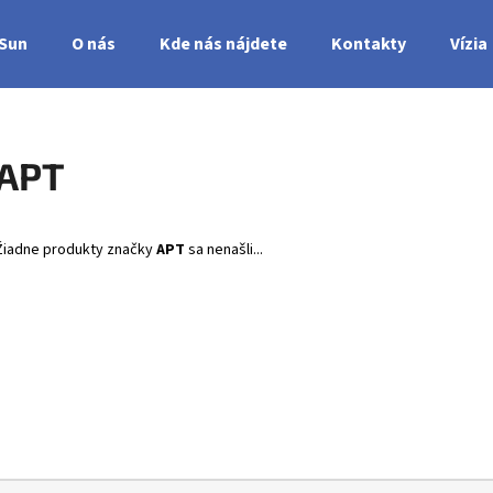
nSun
O nás
Kde nás nájdete
Kontakty
Vízia
Čo potrebujete nájsť?
APT
HĽADAŤ
Žiadne produkty značky
APT
sa nenašli...