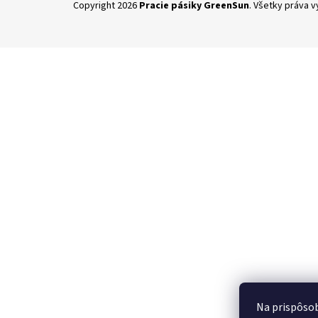
Copyright 2026
Pracie pásiky GreenSun
. Všetky práva 
á
p
ä
t
i
e
Na prispôsob