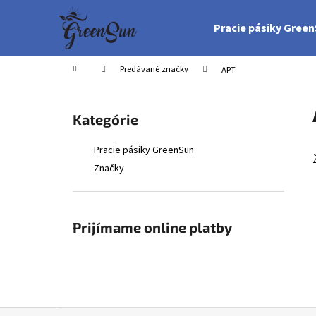
K
Prejsť
na
o
Pracie pásiky Gree
obsah
Späť
Späť
š
do
do
í
Domov
Predávané značky
APT
obchodu
obchodu
k
B
o
Preskočiť
Kategórie
č
kategórie
n
Pracie pásiky GreenSun
ý
Značky
p
a
n
Prijímame online platby
e
l
Z