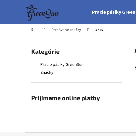
K
Prejsť
na
o
Pracie pásiky Gree
obsah
Späť
Späť
š
do
do
í
Domov
Predávané značky
Arun
obchodu
obchodu
k
B
o
Preskočiť
Kategórie
č
kategórie
n
Pracie pásiky GreenSun
ý
Značky
p
a
n
Prijímame online platby
e
l
Z