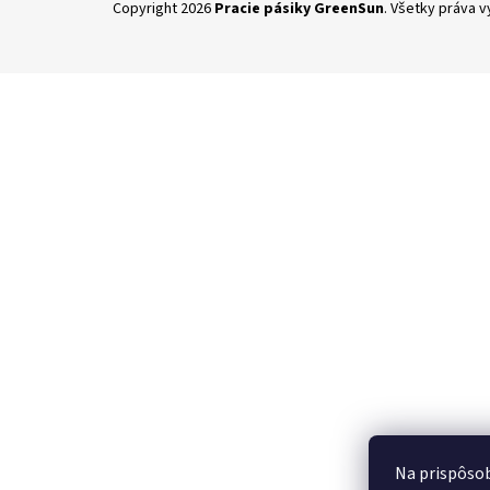
Copyright 2026
Pracie pásiky GreenSun
. Všetky práva 
á
p
ä
t
i
e
Na prispôsob