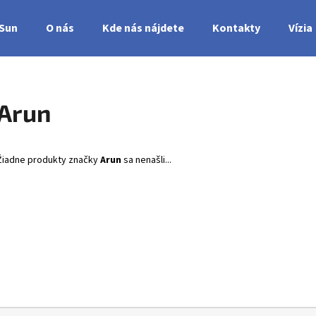
nSun
O nás
Kde nás nájdete
Kontakty
Vízia
Čo potrebujete nájsť?
Arun
HĽADAŤ
Žiadne produkty značky
Arun
sa nenašli...