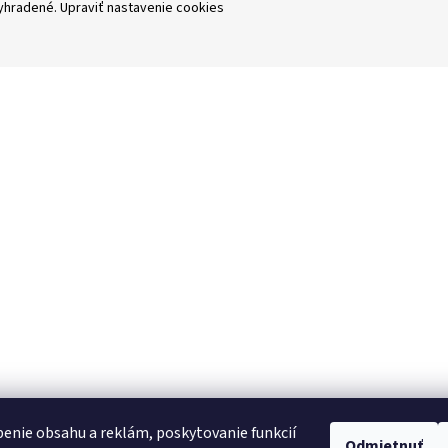
vyhradené.
Upraviť nastavenie cookies
enie obsahu a reklám, poskytovanie funkcií
Odmietnuť